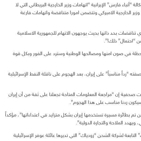
 “أنباء فارس” الإيرانية “اتهامات وزير الخارجية البريطاني التي لا
زير الخارجية الاميركي وتتضمن امورا متناقضة واتهامات فارغة
 تناقضات بحد ذاتها بحيث يوجهون الاتهام للجمهورية الاسلامية
عن “احتمال” ذلك!”.
 لحظة في صون امنها ومصالحها الوطنية وسترد على الفور وبكل قوة
ته “رداً مناسباً” على إيران، بعد الهجوم على ناقلة النفط الإسرائيلية
ات صحفية إن “مراجعة المعلومات المتاحة تجعلنا على ثقة من أن إيران
سيكون ردنا مناسب على هذا الهجوم”.
تم بطائرة مسيرة تستخدمها إيران بشكل متزايد في اعتداءاتها”، مؤكداً
ويهدد الملاحة والتجارة الدولية”.
بعة لشركة الشحن “زودياك” التي تديرها عائلة عوفر الإسرائيلية