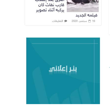
قارب نفاث كان
يركبه أثناء تصوير
فيلمه الجديد
التعليقات
16 سبتمبر، 2020