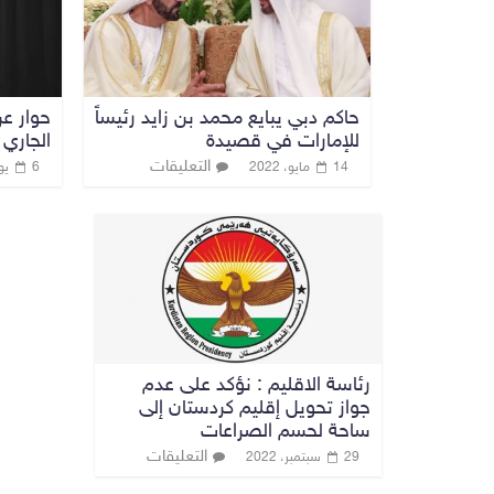
حاكم دبي يبايع محمد بن زايد رئيساً
حوار ع
للإمارات في قصيدة
الجاري
التعليقات
14 مايو، 2022
6 يونيو، 2020
رئاسة الاقليم : نؤكد على عدم
جواز تحويل إقليم كردستان إلى
ساحة لحسم الصراعات
التعليقات
29 سبتمبر، 2022