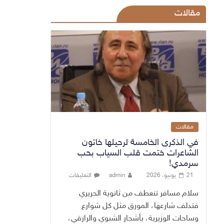
مقالات
مقالات
في الذكرى الخامسة لرحيلها خاتون
الشاعرات ختمت قلب السياب بحب
سرمدي!
21 يونيو، 2026
admin
التعليقات
سلام مسافر تنعطف من ثانوية الحريري
فتدلف شارعها، المورق مثل كل شوارع
وساحات الوزيرية، بأشجار الشبوي والرازقي،