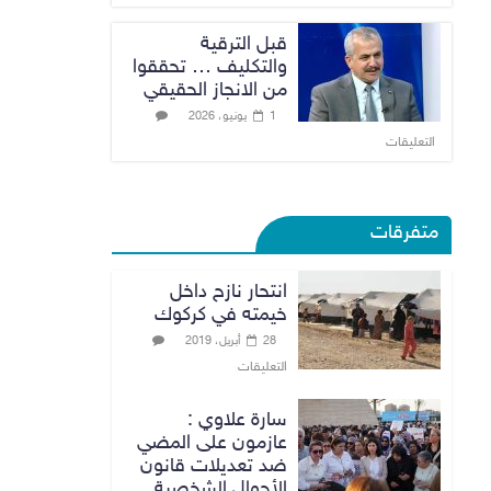
قبل الترقية
والتكليف … تحققوا
من الانجاز الحقيقي
1 يونيو، 2026
التعليقات
متفرقات
انتحار نازح داخل
خيمته في كركوك
28 أبريل، 2019
التعليقات
سارة علاوي :
عازمون على المضي
ضد تعديلات قانون
الأحوال الشخصية