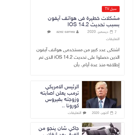
الاستراتيجية
سيل TV
بالموصل ويشدد
مشكلات خطيرة فى هواتف آيفون
على ضرورة إنجازها
بسبب تحديث IOS 14.2
8 أغسطس، 2026
No Comment
7 ديسمبر، 2020
azez samea
وزير النفط: الوزارة
التعليقات
نجحت في تأمين
اشتكى عدد كبير من مستخدمى هواتف آيفون
المنتجات النفطية
الذين حصلوا على تحديث iOS 14.2 الذى تم
رغم تحديات الملاحة
وأزمة مضيق هرمز
إطلاقه منذ عدة أيام، بأن
8 أغسطس، 2026
No Comment
الرئيس الامريكي
ترمب يعلن اصابته
وزوجته بفيروس
كورونا ..
التعليقات
2 أكتوبر، 2020
جاكي شان ينجو من
الغرق بعد إنقلاب