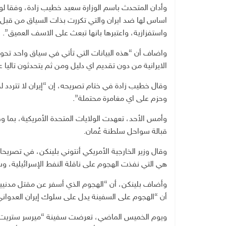
وأدان المتحدث باسم الوزارة سعيد خطيب زادة، وفقا لوكالة
اساس لها ضد ايران والتي تكررت بذات السياق من قبل و
واستفزازية، واعتبرها بانها تبعث على الاسف العميق”.
واضاف أن “هذه البيانات التي تأتي في سياق واحد تحوي
الايرانية من دون تقديم اي دليل ومن ثم يتحدثون تاليا 
وقال خطيب زادة في ختام تصريحه، إن “إيران لا تتردد
وحزم على اي مغامرة محتملة”.
وأمس الأحد، تعهدت الولايات المتحدة الأمريكية، بما وصف
قبالة سواحل سلطنة عُمان.
وقال وزير الخارجية الأمريكي أنتوني بلينكن، في تصريح
هي التي نفذت الهجوم على ناقلة النفط الإسرائيلية، و
وأضاف بلينكن، أن “الهجوم الذي أسفر عن مقتل مدنيين 
أن “الهجوم على السفينة يدل على سلوك إيران العدواني، 
ويوم الخميس الماضي، تعرضت سفينة “ميرسر ستريت” التا