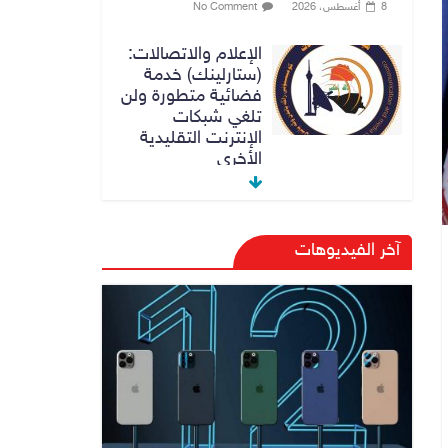
8 أغسطس، 2026
No Comment
الإعلام والاتصالات:
(ستارلينك) خدمة
فضائية متطورة ولن
تلغي شبكات
الإنترنت التقليدية
الأخرى
8 أغسطس، 2026
No Comment
رئيس حكومة إقليم
آخر الفيديوهات
كردستان مسرور
بارزاني ينفي ما يشاع
عن وجود عسكري
أمريكي في بعض
قواعد الإقليم
8 أغسطس، 2026
No Comment
الدخيل يتابع ميدانياً
سير العمل في
المشاريع