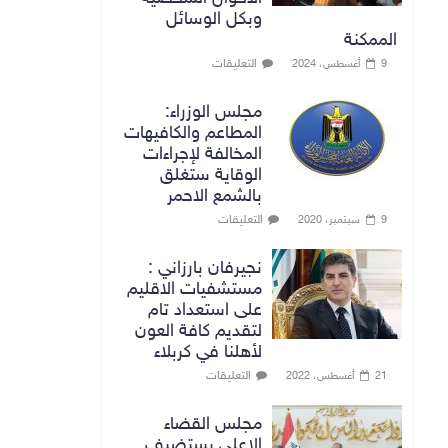
وبكل الوسائل
الممكنة
التعليقات
9 أغسطس، 2024
مجلس الوزراء:
المطاعم والكافيهات
المخالفة لإجراءات
الوقاية ستغلق
بالشمع الاحمر
التعليقات
9 سبتمبر، 2020
نجيرفان بارزاني :
مستشفيات الاقليم
على استعداد تام
لتقديم كافة العون
لأهلنا في كربلاء
التعليقات
21 أغسطس، 2022
مجلس القضاء
الاعلى يستضيف