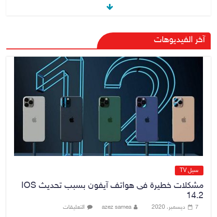
القضاء الأعلى: القبض على عدد من
آخر الفيديوهات
موظفي بلدية الناصرية ومعقبين
ضبطت بحوزتهم مستندات وأختام
مزورة
7 أغسطس، 2026
No Comment
محكمة أمريكية تلزم “ميتا” بدفع
567 مليون دولار
7 أغسطس، 2026
No Comment
سيل TV
مشكلات خطيرة فى هواتف آيفون بسبب تحديث IOS
14.2
7 ديسمبر، 2020
azez samea
التعليقات