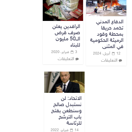
الدفاع المدني
الرافدين يعلن
تخمد حريقا
صرف قرض
بمحطة وقود
الــ50 مليون
الرميثة الحكومية
للبناء
في المثنى
3 فبراير، 2020
12 أبريل، 2024
التعليقات
التعليقات
الاتحاد: لن
نستبدل صالح
وسنطعن بفتح
باب الترشح
للرئاسة
14 فبراير، 2022