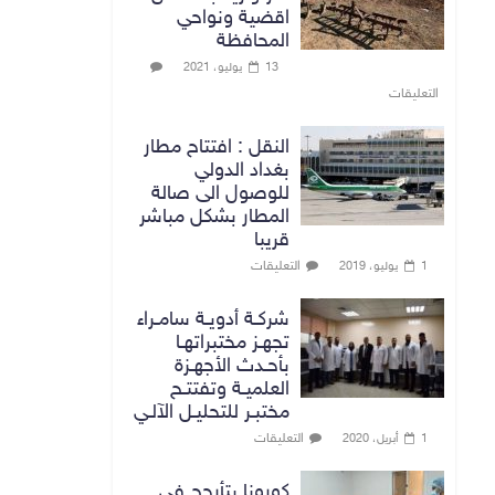
اقضية ونواحي
المحافظة
13 يوليو، 2021
التعليقات
النقل : افتتاح مطار
بغداد الدولي
للوصول الى صالة
المطار بشكل مباشر
قريبا
التعليقات
1 يوليو، 2019
شركـة أدويـة سامـراء
تجهـز مختبراتهـا
بأحـدث الأجهـزة
العلميـة وتفتتـح
مختبـر للتحليـل الآلـي
التعليقات
1 أبريل، 2020
كورونا يتأرجح في