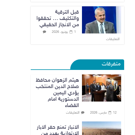
قبل الترقية
والتكليف … تحققوا
من الانجاز الحقيقي
1 يونيو، 2026
التعليقات
متفرقات
هيثم الزهوان محافظ
صلاح الدين المنتخب
يؤدي اليمين
الدستورية امام
القضاء
التعليقات
12 مارس، 2026
الانبار تمنع حفر الابار
الارتوازية بعدد من