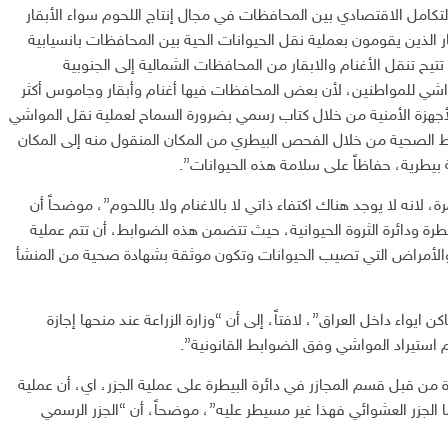
لتكامل الاقتصادي بين المحافظات في مجال إنتاج اللحوم سواء الأبقار
ر الذين يقومون بعملية نقل الحيوانات الحية بين المحافظات بانسيابية
تتيح تنقل الأغنام والابقار من المحافظات الشمالية إلى الجنوبية
اشي للمواطنين، لأن بعض المحافظات فيها أغنام وأبقار وجاموس أكثر
أجهزة الأمنية من خلال كتاب رسمي بضرورة السماح لعملية نقل المواشي
ط الصحية من خلال الفحص البيطري من المكان المنقول منه إلى المكان
 بيطرية، حفاظاً على سلامة هذه الحيوانات”.
 لانه لا يوجد هناك اكتفاء ذاتي لا بالاغنام ولا باللحوم”، موضحاً أن
طرة ودائرة الثروة الحيوانية، حيث تتضمن هذه الضوابط، أن تتم عملية
 والأمراض التي تصيب الحيوانات وتكون موثقة بشهادة صحية من المنشأ
ايواء داخل العراق”، لافتاً، إلى أن “وزارة الزراعة عند منحها إجازة
م استيراد المواشي وفق الضوابط القانونية”.
 من قبل قسم المجازر في دائرة البيطرة على عملية الجزر، اي، أن عملية
ا الجزر العشوائي فهذا غير مسيطر عليه”، موضحاً، أن “الجزر الرسمي