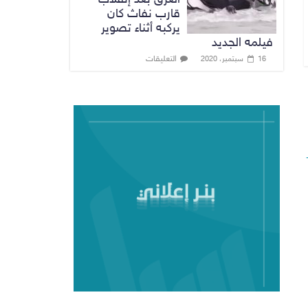
قارب نفاث كان
يركبه أثناء تصوير
فيلمه الجديد
التعليقات
16 سبتمبر، 2020