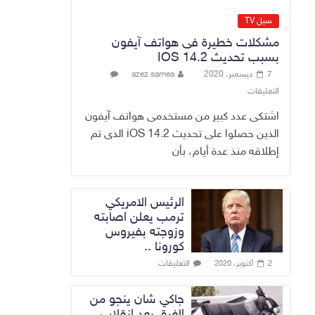
القضاء الأعلى:
القبض على عدد من
سيل TV
موظفي بلدية
مشكلات خطيرة فى هواتف آيفون
الناصرية ومعقبين
بسبب تحديث IOS 14.2
ضبطت بحوزتهم
7 ديسمبر، 2020
azez samea
مستندات وأختام
التعليقات
مزورة
7 أغسطس، 2026
No Comment
اشتكى عدد كبير من مستخدمى هواتف آيفون
الذين حصلوا على تحديث iOS 14.2 الذى تم
إطلاقه منذ عدة أيام، بأن
الرئيس الامريكي
ترمب يعلن اصابته
وزوجته بفيروس
كورونا ..
التعليقات
2 أكتوبر، 2020
جاكي شان ينجو من
الغرق بعد إنقلاب