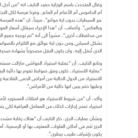
وقال المتحدث باسم الوزارة حميد النايف انه “من أجل ا
أم الجاموس أم الأغنام أم الماعز، وفرنا فرصة لكل التجا
عبر السيطرات بدون اية موانع”، مبيناً، ان “هذه الفرصة 
وبالعكس”. وأضاف، أن “هذا الإجراء سيقلل أسعار المو
من محافظات أخرى”، مشيراً الى أنه “تم توجيه جميع ال
بشكل انسيابي ومن دون اية عوائق مع الالتزام بالضواب
الذي تُنقل إليه، وان يكون النقل مصحوباً بشهادة صحية
وتابع النايف، أن “عملية استيراد المواشي مازالت مستمرة،
“عملية الاستيراد، تكون وفق ضوابط تقوم بها دائرة البي
الاستيراد من الدول الخالية من أمراض الحمى القلاعية
وعليها ختم يبين انها خالية من الأمراض”.
وأكد، أن “من شروط الاستيراد هو امتلاك المستورد لأماكن 
استيراد تمنح إجازات كذلك من المعامل العراقية لكي يت
وبشأن عمليات الجزر، ذكر النايف أن “هناك رقابة مشددة
الجزر تتم في أماكن العلوات المعترف بها أو الرسمية، أم
يكون بإشراف طبيب بيطري”.