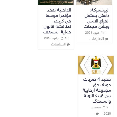
البيشمركة:
الداخلية تعقد
داعش يستغل
مؤتمرا موسعا
الفراغ الامني
في كربلاء
ويشن هجمات
لمناقشة قانون
حماية المسعف
1 مايو، 2021
10 يوليو، 2019
التعليقات
التعليقات
تنفيذ 4 ضربات
جوية بحق
مجموعة ارهابية
بين قرية الزوية
والمسحگ
2 ديسمبر،
2020