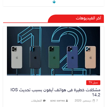
رئيس حكومة إقليم كردستان مسرور
آخر الفيديوهات
بارزاني ينفي ما يشاع عن وجود
عسكري أمريكي في بعض قواعد
الإقليم
8 أغسطس، 2026
No Comment
الدخيل يتابع ميدانياً سير العمل في
المشاريع الاستراتيجية بالموصل
ويشدد على ضرورة إنجازها
8 أغسطس، 2026
No Comment
سيل TV
مشكلات خطيرة فى هواتف آيفون بسبب تحديث IOS
14.2
7 ديسمبر، 2020
azez samea
التعليقات