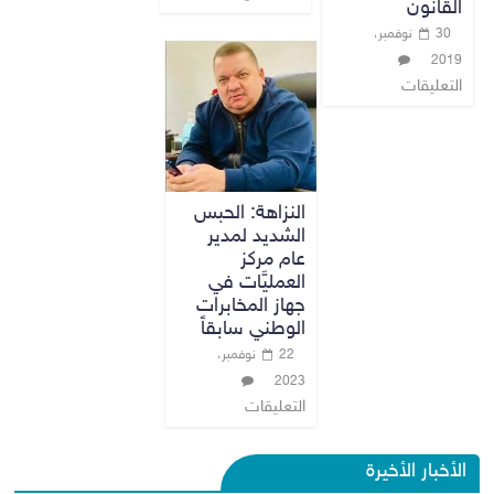
القانون
30 نوفمبر،
2019
التعليقات
النزاهة: الحبس
الشديد لمدير
عام مركز
العمليَّات في
جهاز المخابرات
الوطني سابقاً
22 نوفمبر،
2023
التعليقات
الأخبار الأخيرة