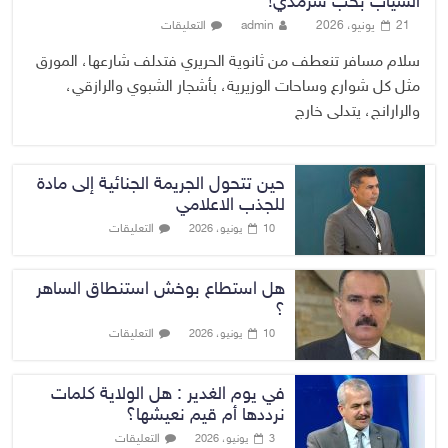
السياب بحب سرمدي!
21 يونيو، 2026
admin
التعليقات
سلام مسافر تنعطف من ثانوية الحريري فتدلف شارعها، المورق
مثل كل شوارع وساحات الوزيرية، بأشجار الشبوي والرازقي،
والرارانج، يتدلى خارج
حين تتحول الجريمة الجنائية إلى مادة
للجذب الاعلامي
التعليقات
10 يونيو، 2026
هل استطاع بوخش استنطاق الساهر
؟
التعليقات
10 يونيو، 2026
في يوم الغدير : هل الولاية كلمات
نرددها أم قيم نعيشها؟
التعليقات
3 يونيو، 2026