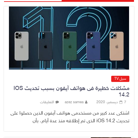
7 أغسطس، 2026
No Comment
القضاء الأعلى: القبض على عدد من
موظفي بلدية الناصرية ومعقبين
ضبطت بحوزتهم مستندات وأختام
مزورة
7 أغسطس، 2026
No Comment
سيل TV
مشكلات خطيرة فى هواتف آيفون بسبب تحديث IOS
14.2
7 ديسمبر، 2020
azez samea
التعليقات
اشتكى عدد كبير من مستخدمى هواتف آيفون الذين حصلوا على
تحديث iOS 14.2 الذى تم إطلاقه منذ عدة أيام، بأن