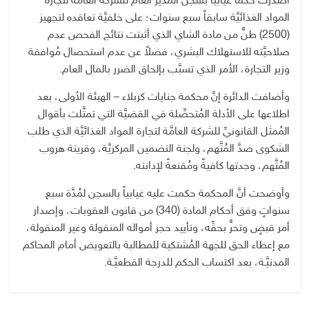
أصدرت حكماً غيابياً بسجن المدير العام للشركة العامَّة لتجارة
المواد الغذائيَّة سابقاً سبع سنوات؛ على خلفيَّة تعاقده لتجهيز
(2500) طنٍّ من مادة الشاي الذي أثبتت نتائج الفحص عدم
صلاحيَّته للاستهلاك البشري، فضلاً عن عدم استحصال مُوافقة
وزير التجارة، الأمر الذي تسبَّب بإلحاق الضرر بالمال العام.
وأضافت الدائرة إنَّ محكمة جنايات كربلاء – الهيئة الأولى، بعد
اطلاعها على الأدلة المُتحصِّلة في القضيَّة التي تمثَّلت بأقوال
المُمثل القانونيِّ للشركة العامَّة لتجارة المواد الغذائيَّة الذي طلب
الشكوى ضدَّ المُتَّهم، ولجنة التضمين المركزيَّة، وقرينة هروب
المُتَّهم، وجدتها كافيةً ومُقنعةً لإدانته.
وأوضحت أنَّ المحكمة حكمت عليه غيابياً بالسجن لمُدَّة سبع
سنواتٍ وفق أحكام المادة (340) من قانون العقوبات، وإصدار
أمر قبضٍ وتحرٍّ بحقِّه، وتأييد حجز أمواله المنقولة وغير المنقولة،
مع إعطاء الحق للجهة المُشتكية للمطالبة بالتعويض أمام المحاكم
المدنيَّـة، بعد اكتساب الحكم للدرجة القطعيَّـة.