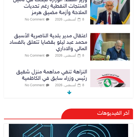
المنتجات النفطية رغم تحديات
الملاحة وأزمة مضيق هرمز
8 أغسطس، 2026
No Comment
اعتقال مدير بلدية الناصرية الأسبق
محمد عبد ليلو بقضايا تتعلق بالفساد
المالي والاداري
8 أغسطس، 2026
No Comment
النزاهة تنفي مداهمة منزل شقيق
رئيس وزراء سابق في الكاظمية
8 أغسطس، 2026
No Comment
رئيس حكومة إقليم كردستان مسرور
آخر الفيديوهات
بارزاني ينفي ما يشاع عن وجود
عسكري أمريكي في بعض قواعد
الإقليم
8 أغسطس، 2026
No Comment