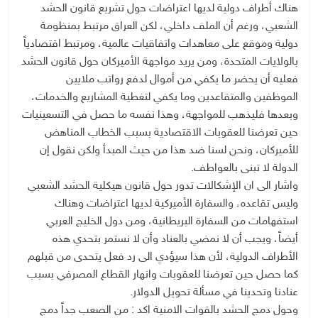
هناك أطراف دولية لديها اعتراضات حول تشريع قانون الحشد
الشعبي، ورغم أن الملف داخلي، لكن العراق مرتبط بمنظومة
دولية وموقع على معاهدات واتفاقيات عالمية، ومرتبط اقتصادياً
بالولايات المتحدة، ومن يريد مواجهة الأميركان حول قانون الحشد
فعليه أن يحضر ما يكفي من أموال لدفع رواتب ملايين
الموظفين والمتقاعدين وما يكفي لتغطية المشاريع والخدمات،
وبعدها فليذهب للمواجهة، وهذا نفسه ما حصل في التسعينيات
حين تعرضنا للعقوبات الاقتصادية بسبب الخطاب المناهض
للأميركان، ونحن لسنا ضد هذا من حيث المبدأ ولكن نقول إن
الدولة لا تبنى بالعواطف.
واشار الى ان الإشكالات تدور حول قانون هيكلية الحشد الشعبي
وليس تقاعده، والسفارة الأميركية لديها اعتراضات وهناك
استفهامات من السفارة البريطانية، ومن دول الخليج العربي
أيضاً، ويجب أن لا نمضي بالعناد وأن لا نستمر بتحدي هذه
الأطراف الدولية، لأن هذا سيؤدي الى رد فعل يتحدى من قبلهم
كما حصل حين تعرضنا للعقوبات وانهار القطاع المصرفي بسبب
عنادنا وتحدينا في مسألة تحويل الدولار.
وحول دمج الحشد بالقوات الامنية اكد : من الصعب جداً دمج