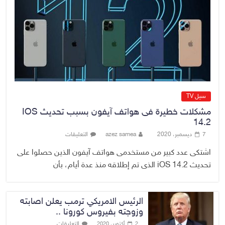
الدخيل يتابع ميدانياً سير العمل في
المشاريع الاستراتيجية بالموصل
ويشدد على ضرورة إنجازها
8 أغسطس، 2026
No Comment
سيل TV
مشكلات خطيرة فى هواتف آيفون بسبب تحديث IOS
14.2
7 ديسمبر، 2020
azez samea
التعليقات
اشتكى عدد كبير من مستخدمى هواتف آيفون الذين حصلوا على
تحديث iOS 14.2 الذى تم إطلاقه منذ عدة أيام، بأن
الرئيس الامريكي ترمب يعلن اصابته
وزوجته بفيروس كورونا ..
التعليقات
2 أكتوبر، 2020