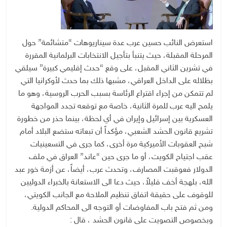
استعرض النائب حسين عرب عدة سيناريوهات “متشائمة” حول
المرحلة المقبلة، حيث يتنبأ بتأجيل الانتخابات البرلمانية المقررة
في تشرين الثاني المقبل، على وقع “حدث إقليمي كبيرة” سيلقي
بظلاله على الداخل العراقي، مشبها ذلك بما حدث لأوكرانيا التي
لم تتمكن من إجراء اقتراع الرئاسة بسبب الحرب الروسية، وهو ما
يلمح اليه عرب للمرة الثانية، خاصة مع توقعه تجدد المواجهة
العسكرية بين إسرائيل وإيران في أي لحظة، بينما حذر من خطورة
تشريع قانون الحشد الشعبي، مؤكداً أن تبعاته ستضع البلاد أمام
شبح العقوبات الأميركية مرة أخرى، كما جرى في التسعينيات
عقب اجتياح الكويت، أو ما جرى حين “عاند” العراق في ملف
الدولار فعوقبت المصارف، وتحدث عرب، أيضاً، عن أزمة خور عبد
الله، بلهجة أخف قليلاً، حيث دعا الى الاستعانة بالخبراء الدوليين
للوقوف على حقيقة اتفاق تنظيم الملاحة مع الجانب الكويتي،
ومن ثم فتح باب المفاوضات أو التوجه الى المحاكم الدولية.
وبخصوص التصويت على قانون الحشد ، قال :