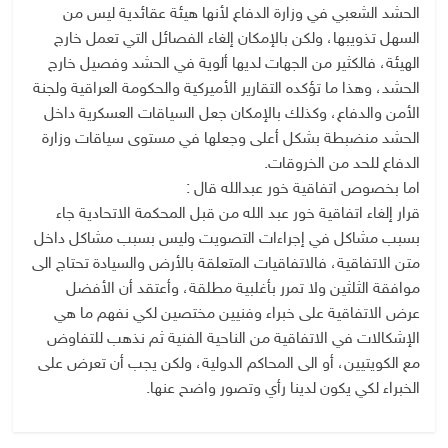
الحشد الشعبي في وزارة الدفاع لأنها هيئة عقائدية ليس من
السهل تذويبها، ولكن بالإمكان إلغاء الفصائل التي تعمل خارج
الهيئة، فالكثير من الجهات لديها ألوية في الحشد وفصيل خارج
الحشد، وهذا ما تؤكده التقارير الأميركية والحكومة العراقية ولجنة
الأمن والدفاع، وكذلك بالإمكان جعل السياقات العسكرية داخل
الحشد منضبطة بشكل أعلى وجعلها في مستوى سياقات وزارة
الدفاع للحد من الخروقات.
اما بخصوص اتفاقية خور عبدالله قال :
قرار إلغاء اتفاقية خور عبد الله من قبل المحكمة الاتحادية جاء
بسبب مشاكل في إجراءات التصويت وليس بسبب مشاكل داخل
متن الاتفاقية، فالاتفاقيات المتعلقة بالأرض والسيادة تحتاج الى
موافقة الثلثين ولا تمرر بأغلبية مطلقة، وأعتقد أن الأفضل
عرض الاتفاقية على خبراء وفنيين مختصين لكي نفهم ما هي
الإشكالات في الاتفاقية من الناحية الفنية ثم نذهب للتفاوض
مع الكويتيين، أو الى المحاكم الدولية، ولكن يجب أن تعرض على
الخبراء لكي يكون لدينا رأي وتصور واضح عنها.