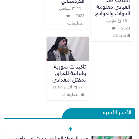
رخيصة ضد
الكردستاني
العبادي معلومة
11 سبتمبر،
الجهات والدوافع
2022
16 مارس،
التعليقات
2023
التعليقات
تأكيدات سورية
وايرانية للعراق
بمقتل البغدادي
27 أكتوبر، 2019
التعليقات
الأخبار الأخيرة
وزير النفط: الوزارة نجحت في تأمين