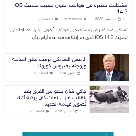
مشكلات خطيرة فى هواتف آيفون بسبب تحديث IOS
14.2
7 ديسمبر، 2020
azez samea
التعليقات
اشتكى عدد كبير من مستخدمى هواتف آيفون الذين حصلوا على
تحديث iOS 14.2 الذى تم إطلاقه منذ عدة أيام، بأن
الرئيس الامريكي ترمب يعلن اصابته
وزوجته بفيروس كورونا ..
التعليقات
2 أكتوبر، 2020
جاكي شان ينجو من الغرق بعد
إنقلاب قارب نفاث كان يركبه أثناء
تصوير فيلمه الجديد
التعليقات
16 سبتمبر، 2020