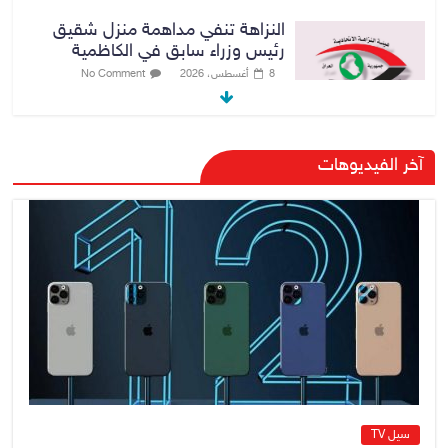
رئيس حكومة إقليم كردستان مسرور
بارزاني ينفي ما يشاع عن وجود
عسكري أمريكي في بعض قواعد
الإقليم
8 أغسطس، 2026
No Comment
الدخيل يتابع ميدانياً سير العمل في
آخر الفيديوهات
المشاريع الاستراتيجية بالموصل
ويشدد على ضرورة إنجازها
8 أغسطس، 2026
No Comment
وزير النفط: الوزارة نجحت في تأمين
المنتجات النفطية رغم تحديات
الملاحة وأزمة مضيق هرمز
8 أغسطس، 2026
No Comment
سيل TV