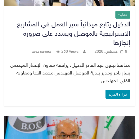
محلية
الدخيل يتابع ميدانياً سير العمل في المشاريع
الاستراتيجية بالموصل ويشدد على ضرورة
إنجازها
8 أغسطس، 2026
250 Views
azez samea
محافظ نينوى عبد القادر الدخيل، يرافقه معاون الإعمار المهندس
بشار ثامر ومدير بلدية الموصل المهندس محمد الآغا ومعاونه
الفني المهندس
قراءة المزيد