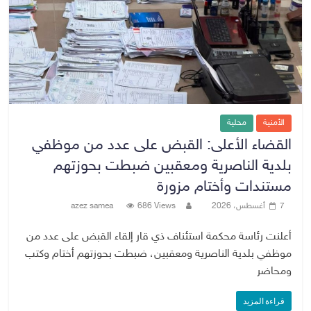
الأمنية
محلية
القضاء الأعلى: القبض على عدد من موظفي
بلدية الناصرية ومعقبين ضبطت بحوزتهم
مستندات وأختام مزورة
7 أغسطس، 2026
686 Views
azez samea
أعلنت رئاسة محكمة استئناف ذي قار إلقاء القبض على عدد من
موظفي بلدية الناصرية ومعقبين، ضبطت بحوزتهم أختام وكتب
ومحاضر
قراءة المزيد