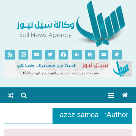
azez samea
Author: