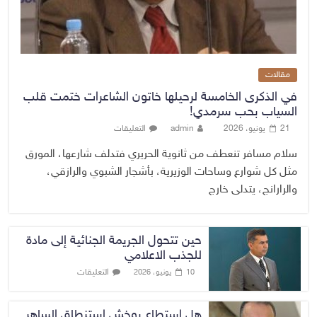
مقالات
في الذكرى الخامسة لرحيلها خاتون الشاعرات ختمت قلب
السياب بحب سرمدي!
21 يونيو، 2026
admin
التعليقات
سلام مسافر تنعطف من ثانوية الحريري فتدلف شارعها، المورق
مثل كل شوارع وساحات الوزيرية، بأشجار الشبوي والرازقي،
والرارانج، يتدلى خارج
حين تتحول الجريمة الجنائية إلى مادة
للجذب الاعلامي
التعليقات
10 يونيو، 2026
هل استطاع بوخش استنطاق الساهر