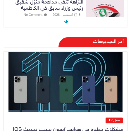
النزاهة تنفي مداهمة منزل شقيق
رئيس وزراء سابق في الكاظمية
8 أغسطس، 2026
No Comment
رئيس حكومة إقليم كردستان مسرور
آخر الفيديوهات
بارزاني ينفي ما يشاع عن وجود
عسكري أمريكي في بعض قواعد
الإقليم
8 أغسطس، 2026
No Comment
الدخيل يتابع ميدانياً سير العمل في
المشاريع الاستراتيجية بالموصل
ويشدد على ضرورة إنجازها
8 أغسطس، 2026
No Comment
سيل TV
مشكلات خطيرة فى هواتف آيفون بسبب تحديث IOS