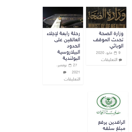
رحلة رابعة لإجلاء
وزارة الصحة
العالقين على
تحدث الموقف
الحدود
الوبائي
البيلاروسية
9 مايو، 2020
البولندية
التعليقات
27 نوفمبر،
2021
التعليقات
الرافدين يرفع
مبلغ سلفه