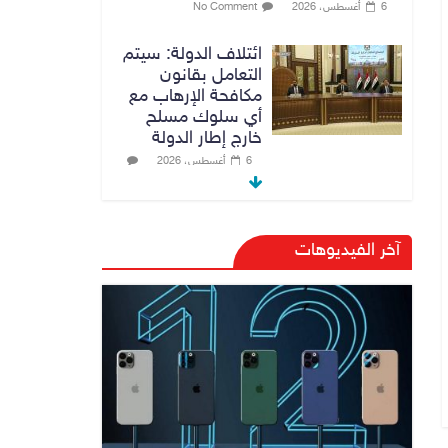
6 أغسطس، 2026
No Comment
ائتلاف الدولة: سيتم
التعامل بقانون
مكافحة الإرهاب مع
أي سلوك مسلح
خارج إطار الدولة
6 أغسطس، 2026
No Comment
رئيس هيئة النزاهة:
آخر الفيديوهات
لا مظلة تحمي
الفاسدين والمال
العام أمانة
6 أغسطس، 2026
No Comment
الدخيل والشمري
يبحثان الملفات
الأمنية في نينوى