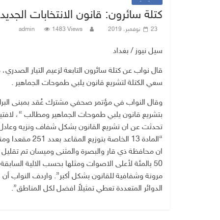
كتلة سائرون: قانون الانتخابات الجدي
23 نوفمبر، 2019
1483 Views
admin
سيل نيوز / بغداد
قال نواب عن كتلة سائرون التابعة لزعيم التيار الصدري، 
سعي الكتلة لتشريع قانون يلبي طموحات الجماهير .
وقال النواب في مؤتمر صحفي مشترك عُقد بمبنى البرل
بتشريع قانون يلبي طموحات الجماهير ومطالب “، لافتي
تحدثت عن ان تشريع القانون بشكل شفاف ونزيه وعادل وه
50 بالمئة لأعلى الاصوات ومثلها بحسب الالية السابق
مرونة وشفافية للقانون بشكل أكبر”. واردف النواب أن “ا
الدوائر المتعددة تعطي تمثيلاً افضل لكل المناطق”.