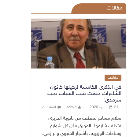
مقالات
مقالات
في الذكرى الخامسة لرحيلها خاتون
الشاعرات ختمت قلب السياب بحب
سرمدي!
21 يونيو، 2026
admin
التعليقات
سلام مسافر تنعطف من ثانوية الحريري
فتدلف شارعها، المورق مثل كل شوارع
وساحات الوزيرية، بأشجار الشبوي والرازقي،