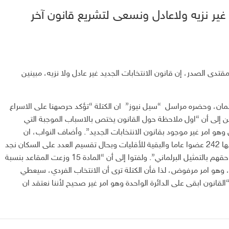
د غير نزيه ولاعادل ونسعى لتشريع قانون آخر
مقتدى الصدر، إن قانون الانتخابات الجديد غير عادل ولا نزيه، مبينين
مان، وحضره مراسل “سيل نيوز” ان الكتلة “تؤكد حرصهنا على الاسراع
ن إلى أن “اول ملاحظة حول القانون يختص بالاسباب الموجبة التي
و امر غير موجود بقانون الانتخابات الجديد”. وأضاف النواب، ان
“المادة 13 الخاصة بتوزيع المقاعد بعدد 251 مقعدا ومنها 242 عضوا عاما والبقية للأقليات وبحال تقسيم العدد على السكان نجد
ان محافظة ذي قار والبصرة والمثنى وميسان تم تقليل حقهم بالتمثيل البرلماني”. ولفتوا إلى أن “المادة 15 وزعت المقاعد بنسبة
ة، وهو امر مرفوض، لذا فأن الكتلة ترى أن الانتخاب الفردي، سيعطي
لقانون ابقى على الدائرة الواحدة وهو امر غير صحيح لأننا نعتقد ان