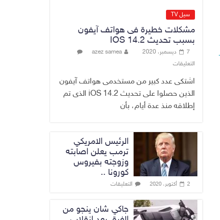
وجهود دعم الاستقرار
6 أغسطس، 2026
سيل TV
No Comment
مشكلات خطيرة فى هواتف آيفون
بسبب تحديث IOS 14.2
الراتب كل 40 يوماً..
7 ديسمبر، 2020
azez samea
مستشار الزيدي
التعليقات
المالي يتحدث عن
فرضية “كسب
اشتكى عدد كبير من مستخدمى هواتف آيفون
الزمن” لجمع
الذين حصلوا على تحديث iOS 14.2 الذى تم
الإيرادات
إطلاقه منذ عدة أيام، بأن
6 أغسطس، 2026
No Comment
الرئيس الامريكي
ترمب يعلن اصابته
وزوجته بفيروس
كورونا ..
التعليقات
2 أكتوبر، 2020
جاكي شان ينجو من
الغرق بعد إنقلاب