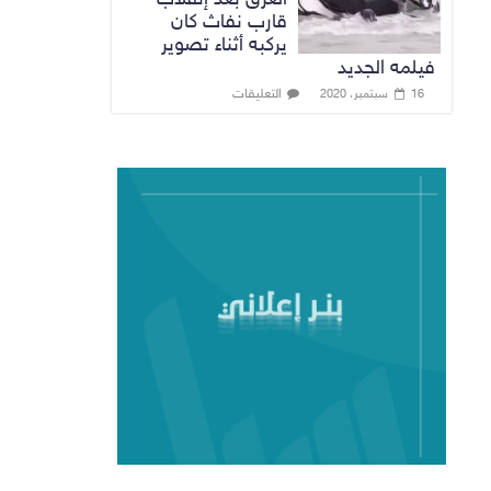
قارب نفاث كان
يركبه أثناء تصوير
فيلمه الجديد
التعليقات
16 سبتمبر، 2020