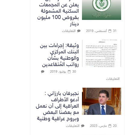
يعلن عن المجمعات
السكنية المشمولة
بقروض 100 مليون
دينار
التعليقات
31 أغسطس، 2019
وثيقة: إجراءات بين
البنك المركزي
والوطنية بشأن
رواتب المُتقاعدين
30 يوليو، 2019
التعليقات
نجيرفان بارزاني :
أدعو الأطراف
العراقية إلى أن نعمل
مع بعضنا البعض
وبروح عراقية وطنية
التعليقات
20 مارس، 2023