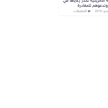
ة الامريكية تحذر رعاياها في
وتدعوهم للمغادرة
التعليقات