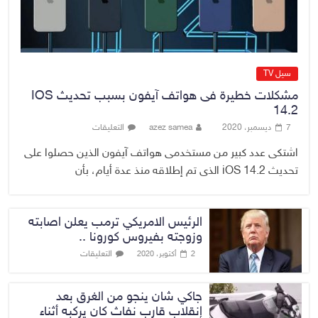
8 أغسطس، 2026
No Comment
سيل TV
مشكلات خطيرة فى هواتف آيفون بسبب تحديث IOS
14.2
7 ديسمبر، 2020
azez samea
التعليقات
اشتكى عدد كبير من مستخدمى هواتف آيفون الذين حصلوا على
تحديث iOS 14.2 الذى تم إطلاقه منذ عدة أيام، بأن
الرئيس الامريكي ترمب يعلن اصابته
وزوجته بفيروس كورونا ..
التعليقات
2 أكتوبر، 2020
جاكي شان ينجو من الغرق بعد
إنقلاب قارب نفاث كان يركبه أثناء