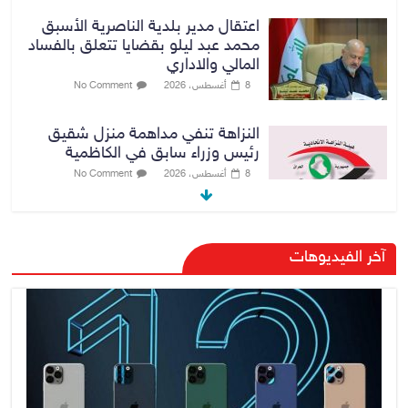
اعتقال مدير بلدية الناصرية الأسبق
محمد عبد ليلو بقضايا تتعلق بالفساد
المالي والاداري
8 أغسطس، 2026
No Comment
النزاهة تنفي مداهمة منزل شقيق
رئيس وزراء سابق في الكاظمية
8 أغسطس، 2026
No Comment
رئيس حكومة إقليم كردستان مسرور
آخر الفيديوهات
بارزاني ينفي ما يشاع عن وجود
عسكري أمريكي في بعض قواعد
الإقليم
8 أغسطس، 2026
No Comment
الدخيل يتابع ميدانياً سير العمل في
المشاريع الاستراتيجية بالموصل
ويشدد على ضرورة إنجازها