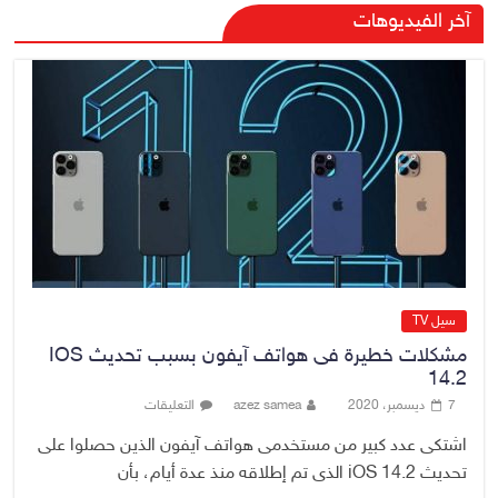
صدور أمر قبض بحق وزير العمل
آخر الفيديوهات
السابق أحمد الأسدي
9 أغسطس، 2026
No Comment
الدخيل يفتتح مستشفى الأورام
والطب النووي التخصصي في
الموصل
9 أغسطس، 2026
No Comment
سيل TV
مشكلات خطيرة فى هواتف آيفون بسبب تحديث IOS
14.2
7 ديسمبر، 2020
azez samea
التعليقات
اشتكى عدد كبير من مستخدمى هواتف آيفون الذين حصلوا على
تحديث iOS 14.2 الذى تم إطلاقه منذ عدة أيام، بأن