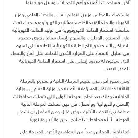
آخر المستجدات الأمنية وأهم التحديات، وسبل مواجهتها.
واستضاف المجلس وزيري التعليم العالي والبحث العلمي ووزير
الكهرباء واللجنة الفنية الخاصة بمشاريع الكهرونووية، حيث تمت
مناقشة استثمار الطاقة الكهرونووية في توليد الطاقة الكهربائية
على المستوى الوطني، والشروع بإنشاء مفاعل نووي محدود
للأغراض السلمية وإنتاج الطاقة الكهربائية النظيفة التي تسهم
في تقليل الاعتماد على الموارد الأخرى للطاقة مثل الغاز والنفط،
الذي سيكون له مردود إيجابي على استقرار الطاقة الكهربائية
للمدى البعيد.
وفي محور آخر، جرى تقييم المرحلة الثانية والشروع بالمرحلة
الثالثة لخطة نقل المسؤولية الأمنية من وزارة الدفاع إلى وزارة
الداخلية، وذلك بعد نجاح المرحلة الأولى التي شملت محافظات
(المثنى والديوانية وواسط)، في حين شملت المرحلة الثانية
محافظتي (النجف الأشرف وذي قار)، ومن المؤمل أن تشمل
المرحلة الثالثة محافظات (صلاح الدين والأنبار ونينوى).
كما ناقش المجلس عدداً من المواضيع الأخرى المدرجة على