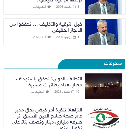
نرددها أم قيم نعيشها؟
التعليقات
3 يونيو، 2026
قبل الترقية والتكليف … تحققوا من
الانجاز الحقيقي
التعليقات
1 يونيو، 2026
متفرقات
التحالف الدولي: نحقق باستهداف
مطار بغداد بطائرات مسيرة
التعليقات
10 يونيو، 2021
النزاهة: تنفيذ أمر قبض بحق مدير
عام صحة صلاح الدين الأسبق اثر
صرفه ملياري دينار ونصف بناءً على
تخويل مزور