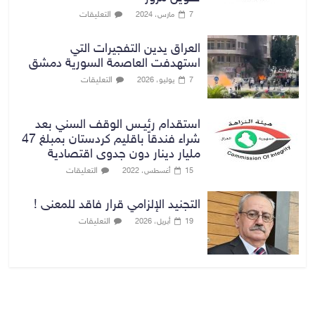
التعليقات
7 مارس، 2024
العراق يدين التفجيرات التي
استهدفت العاصمة السورية دمشق
التعليقات
7 يوليو، 2026
استقدام رئيـس الوقف السني بعد
شراء فندقاً باقليم كردستان بمبلغ 47
مليار دينار دون جدوى اقتصادية
التعليقات
15 أغسطس، 2022
التجنيد الإلزامي قرار فاقد للمعنى !
التعليقات
19 أبريل، 2026
بغداد توقعات الطقس