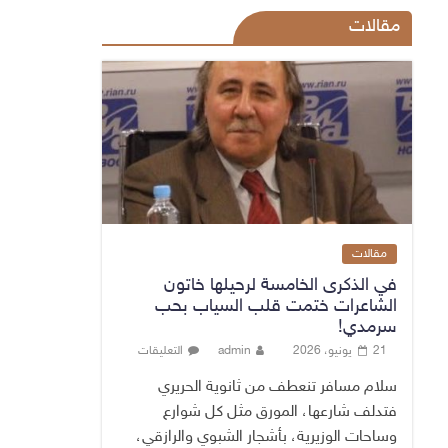
مقالات
مقالات
في الذكرى الخامسة لرحيلها خاتون
الشاعرات ختمت قلب السياب بحب
سرمدي!
21 يونيو، 2026
admin
التعليقات
سلام مسافر تنعطف من ثانوية الحريري
فتدلف شارعها، المورق مثل كل شوارع
وساحات الوزيرية، بأشجار الشبوي والرازقي،