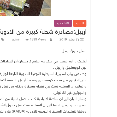
الأمنية
الاقتصادية
اربيل:مصادرة شحنة كبيرة من الادوية
22 يوليو، 2019
1399 Views
admin
سيل نيوز/ اربيل
اعلنت وزارة الصحة في حكومة اقليم كردستان ان السلطات ا
بين كويسنجق واربيل .
وجاء في بيان لمديرية السيطرة النوعية للادوية التابعة لوز
على الطريق بين قضاء كويسنجق ومدينة اربيل عاصمة الاقل
واضاف ان العملية تمت في نقطة سيطرة ديكله من قبل قسم 
والبروتين غير القانوني.
واشار البيان الى ان شاحنة اعتيادية كانت تحمل كمية من الا
متجهة نحو اربيل، لافتا الى ان العملية تمت قبل دخول الشحن
ووفقا لتعليمات السيطرة النوعية للادوية (KMCA) فان الادوية يجب ان تنقل بشاحنة مبردة.