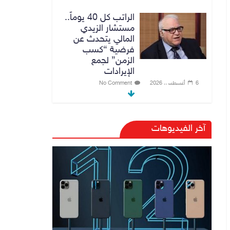
الراتب كل 40 يوماً..
مستشار الزيدي
المالي يتحدث عن
فرضية “كسب
الزمن” لجمع
الإيرادات
6 أغسطس، 2026
No Comment
توجيه من الزيدي
بشأن الوزارات
آخر الفيديوهات
الشاغرة لحين تسمية
الوزراء
6 أغسطس، 2026
No Comment
هيئة الإعلام
والاتصالات تعتمد
شركة Apple منصة
رقمية موثوقة لدعم