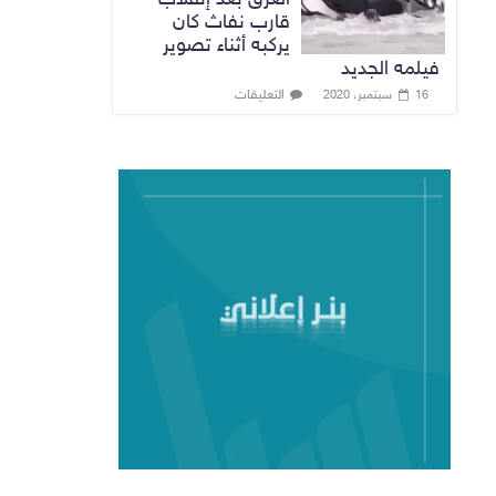
قارب نفاث كان
يركبه أثناء تصوير
فيلمه الجديد
التعليقات
16 سبتمبر، 2020