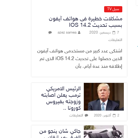
الاقتصاد الرقمي
6 أغسطس، 2026
سيل TV
No Comment
مشكلات خطيرة فى هواتف آيفون
بسبب تحديث IOS 14.2
رئيس هيئة النزاهة:
7 ديسمبر، 2020
azez samea
لا مظلة تحمي
التعليقات
الفاسدين والمال
العام أمانة
اشتكى عدد كبير من مستخدمى هواتف آيفون
6 أغسطس، 2026
الذين حصلوا على تحديث iOS 14.2 الذى تم
No Comment
إطلاقه منذ عدة أيام، بأن
الرئيس الامريكي
ترمب يعلن اصابته
وزوجته بفيروس
كورونا ..
التعليقات
2 أكتوبر، 2020
جاكي شان ينجو من
الغرق بعد إنقلاب