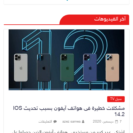
6 أغسطس، 2026
No Comment
آخر الفيديوهات
رئيس هيئة النزاهة: لا مظلة تحمي
الفاسدين والمال العام أمانة
6 أغسطس، 2026
No Comment
سيل TV
مشكلات خطيرة فى هواتف آيفون بسبب تحديث IOS
14.2
7 ديسمبر، 2020
azez samea
التعليقات
اشتكى عدد كبير من مستخدمى هواتف آيفون الذين حصلوا على