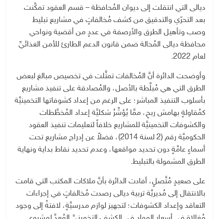
ديالى التي انتقلت إلى ديوان المُحافظة – قسم العقود تمكَّنت
بعد التحرّي والتدقيق من كشف مُخالفاتٍ في مشاريع تبليط
وصب وتأهيل الطرق والأرصفة في عددٍ من أقضية ونواحي
محافظة ديالى المُحالة ضمن قانون الدعم الطارئ للأمن الغذائيِّ
لعام 2022.
وأوضحت الدائرة أنَّ المُخالفات تمثَّلت في تخصيص مبالغ لبعض
الطرق التي هي مُبلَّطة بالأصل، والمُصادقة على تنفيذ مشاريع
بأسلوب التنفيذ المباشر؛ على الرغم من إعداد كشوفاتها التخمينيَّة
كمُقاولةٍ بهامش ربحٍ، ممَّا يُؤشِّرُ شكليَّة إعداد المُخطَّطات
والكشوفات التخمينيَّة للمشاريع خلافاً لتعليمات تنفيذ العقود
الحكوميَّة رقم (2 لسنة 2014)، فضلاً عن إدراج مشاريع تحت
أسماءٍ عامَّةٍ دون تحديد مواقعها، وعدم تحديد نقاط بداية ونهاية
الطرق المشمولة بالتبليط.
على صعيدٍ مُتَّصلٍ، أفادت الدائرة بأنَّ ملاكات المكتب التي قامت
بالانتقال إلى مُديريَّة تربية ديالى رصدت مُخالفاتٍ في إجراءات
التعاقد وإعداد الكشوفات؛ لتجهيز لوازم مدرسيَّةٍ، لافتةً إلى وجود
مُغالاةٍ في أسعار المواد في الكشف التخمينيِّ المُعدِّ لمشروع