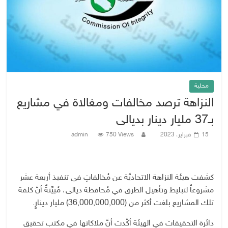
محلية
النزاهة ترصد مخالفات ومغالاة في مشاريع
بـ37 مليار دينار بديالى
15 فبراير، 2023
750 Views
admin
كشفت هيئة النزاهة الاتحاديَّة عن مُخالفاتٍ في تنفيذ أربعة عشر
مشروعاً لتبليط وتأهيل الطرق في مُحافظة ديالى، مُبيِّنةً أنَّ كلفة
تلك المشاريع بلغت أكثر من (36,000,000,000) مليار دينارٍ.
دائرة التحقيقات في الهيئة أكَّدت أنَّ ملاكاتها في مكتب تحقيق