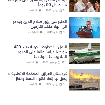
يرفض الطعن ويصادق على قرار منع
ملا طلال 90 يوماً
التعليقات
5 يوليو، 2026
الحلبوسي يزور صلاح الدين ويدعو
الى انهاء ملف النازحين
التعليقات
3 مايو، 2019
النقل : الخطوط الجوية تعيد 420
مواطنا عراقيا عالقا على الحدود
البيلاروسية البولندية
التعليقات
27 نوفمبر، 2021
كردستان العراق: المحكمة الاتحادية لا
يحق لها إلغاء قانون النفط والغاز
التعليقات
5 يونيو، 2022