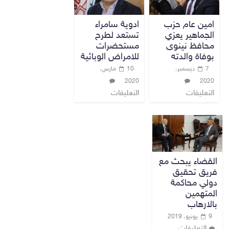
امين عام حزب
ادوية سامراء
الجماهير يعزي
تستعد لطرح
محافظ نينوى
مستحضرات
بوفاة والدته
للامراض الوبائية
7 ديسمبر،
10 مارس،
2020
2020
التعليقات
التعليقات
القضاء يبحث مع
فريق تحقيق
دولي محاكمة
المتهمين
بالارهاب
9 يونيو، 2019
التعليقات