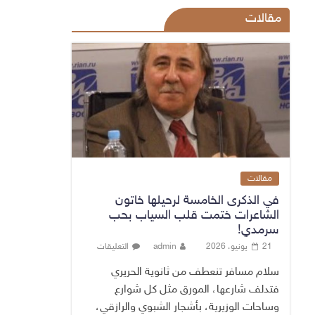
مقالات
مقالات
في الذكرى الخامسة لرحيلها خاتون
الشاعرات ختمت قلب السياب بحب
سرمدي!
21 يونيو، 2026
admin
التعليقات
سلام مسافر تنعطف من ثانوية الحريري
فتدلف شارعها، المورق مثل كل شوارع
وساحات الوزيرية، بأشجار الشبوي والرازقي،