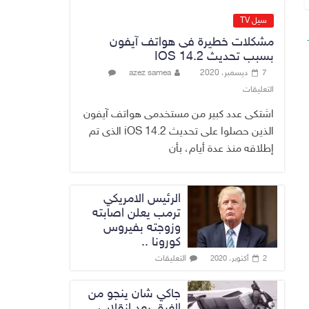
الاقتصاد الرقمي
6 أغسطس، 2026
سيل TV
No Comment
مشكلات خطيرة فى هواتف آيفون
بسبب تحديث IOS 14.2
رئيس هيئة النزاهة:
7 ديسمبر، 2020
azez samea
لا مظلة تحمي
التعليقات
الفاسدين والمال
العام أمانة
اشتكى عدد كبير من مستخدمى هواتف آيفون
6 أغسطس، 2026
الذين حصلوا على تحديث iOS 14.2 الذى تم
No Comment
إطلاقه منذ عدة أيام، بأن
الرئيس الامريكي
ترمب يعلن اصابته
وزوجته بفيروس
كورونا ..
التعليقات
2 أكتوبر، 2020
جاكي شان ينجو من
الغرق بعد إنقلاب