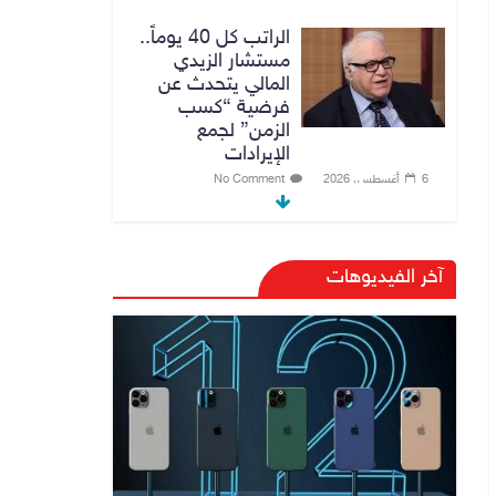
الراتب كل 40 يوماً..
مستشار الزيدي
المالي يتحدث عن
فرضية “كسب
الزمن” لجمع
الإيرادات
6 أغسطس، 2026
No Comment
توجيه من الزيدي
بشأن الوزارات
آخر الفيديوهات
الشاغرة لحين تسمية
الوزراء
6 أغسطس، 2026
No Comment
هيئة الإعلام
والاتصالات تعتمد
شركة Apple منصة
رقمية موثوقة لدعم