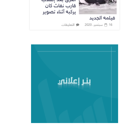
قارب نفاث كان
يركبه أثناء تصوير
فيلمه الجديد
التعليقات
16 سبتمبر، 2020