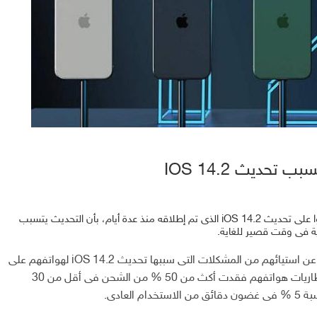
ديث IOS 14.2
اشتكى عدد كبير من مستخدمى هواتف آيفون الذين حصلوا على تحديث iOS 14.2 الذى تم إطلاقه منذ عدة أيام، بأن التحديث يتسبب
ة فى وقت قصير للغاية.
وبحسب موقع MacRumors فإن المستخدمون أبلغوا عن استيائهم من المشكلات التى سببها تحديث iOS 14.2 لهواتفهم على
مواقع Reddit وصفحة Apple Developer ، عن أن بطاريات هواتفهم فقدت أكث من 50 % من الشحن فى أقل من 30
عادى.