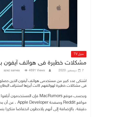
سيل TV
مشكلات خطيرة فى هواتف آيفون بسبب تح
7 ديسمبر، 2020
4691 Views
azez samea
فى مشكلات خطيرة لهواتفهم كانت أبرزها استنزاف البطاري
دقيقة، بالإضافة إلى أنهم يلاحظون انخفاضا متكررا بنسبة 5 % فى غضون دقائق من الاستخدام ال