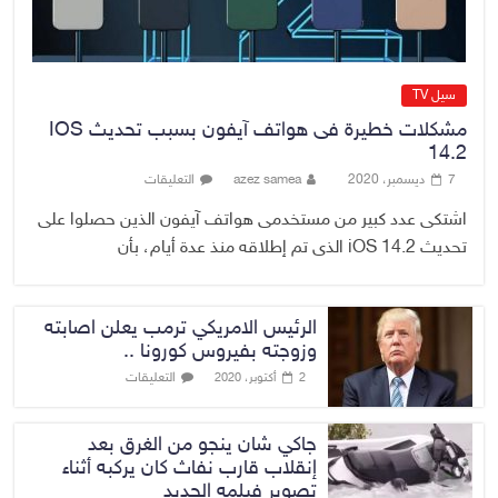
سيل TV
مشكلات خطيرة فى هواتف آيفون بسبب تحديث IOS
14.2
7 ديسمبر، 2020
azez samea
التعليقات
اشتكى عدد كبير من مستخدمى هواتف آيفون الذين حصلوا على
تحديث iOS 14.2 الذى تم إطلاقه منذ عدة أيام، بأن
الرئيس الامريكي ترمب يعلن اصابته
وزوجته بفيروس كورونا ..
التعليقات
2 أكتوبر، 2020
جاكي شان ينجو من الغرق بعد
إنقلاب قارب نفاث كان يركبه أثناء
تصوير فيلمه الجديد