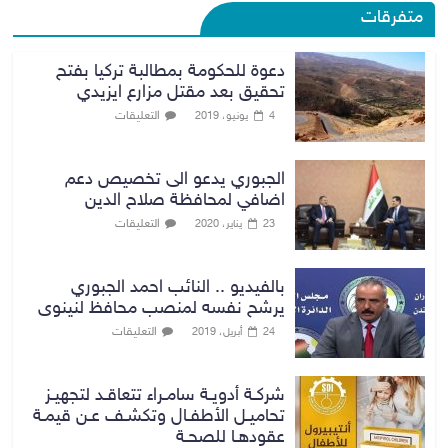
متفرقات
دعوة للحكومة بمطالبة تركيا بفتح
تحقيق بعد مقتل مزارع ايزيدي
التعليقات
4 يونيو، 2019
الجبوري يدعو الى تخصيص دعم
اضافي لمحافظة صلاح الدين
التعليقات
23 يناير، 2020
بالفيديو .. النائب احمد الجبوري
يرشح نفسه لمنصب محافظ لنينوى
التعليقات
24 أبريل، 2019
شركـة أدويـة سامـراء تتعاقـد لتجهيـز
تحاميـل الأطفـال وتكشـف عـن قيمـة
عقودهـا للصحـة