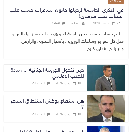
مقالات
في الذكرى الخامسة لرحيلها خاتون الشاعرات ختمت قلب
السياب بحب سرمدي!
21 يونيو، 2026
admin
التعليقات
سلام مسافر تنعطف من ثانوية الحريري فتدلف شارعها، المورق
مثل كل شوارع وساحات الوزيرية، بأشجار الشبوي والرازقي،
والرارانج، يتدلى خارج
حين تتحول الجريمة الجنائية إلى مادة
للجذب الاعلامي
التعليقات
10 يونيو، 2026
هل استطاع بوخش استنطاق الساهر
؟
التعليقات
10 يونيو، 2026