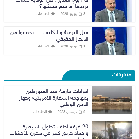
في يوم الغدير : هل الولاية كلمات
نرددها أم قيم نعيشها؟
التعليقات
3 يونيو، 2026
قبل الترقية والتكليف … تحققوا من
الانجاز الحقيقي
التعليقات
1 يونيو، 2026
متفرقات
اجراءات حازمة ضد المتورطين
بمهاجمة السفارة الامريكية وجهاز
الامن الوطني
التعليقات
9 ديسمبر، 2023
20 فرقة اطفاء تحاول السيطرة
واخماد حريق كبير في مخزن للأخشاب