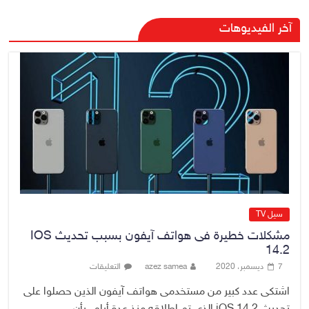
وزارة الخزانة الأمريكية تعلن إلغاء
آخر الفيديوهات
عقوبات مرتبطة بإيران
5 أغسطس، 2026
No Comment
اتحاد الكرة العراقي يجدد عقد آرنولد
لقيادة المنتخب الوطني
5 أغسطس، 2026
No Comment
سيل TV
مشكلات خطيرة فى هواتف آيفون بسبب تحديث IOS
14.2
7 ديسمبر، 2020
azez samea
التعليقات
اشتكى عدد كبير من مستخدمى هواتف آيفون الذين حصلوا على