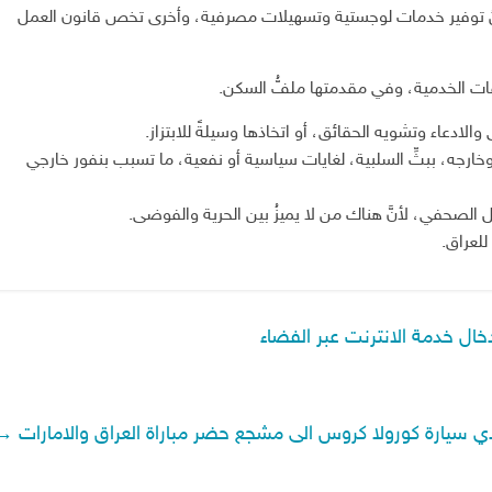
نُ توفير خدمات لوجستية وتسهيلات مصرفية، وأخرى تخص قانون العمل
ت الخدمية، وفي مقدمتها ملفُّ السكن.
ادعاء وتشويه الحقائق، أو اتخاذها وسيلةً للابتزاز.
ارجه، ببثِّ السلبية، لغايات سياسية أو نفعية، ما تسبب بنفور خارجي
 الصحفي، لأنَّ هناك من لا يميزُ بين الحرية والفوضى.
للعراق.
خال خدمة الانترنت عبر الفضاء
هدي سيارة كورولا كروس الى مشجع حضر مباراة العراق والامارات
→