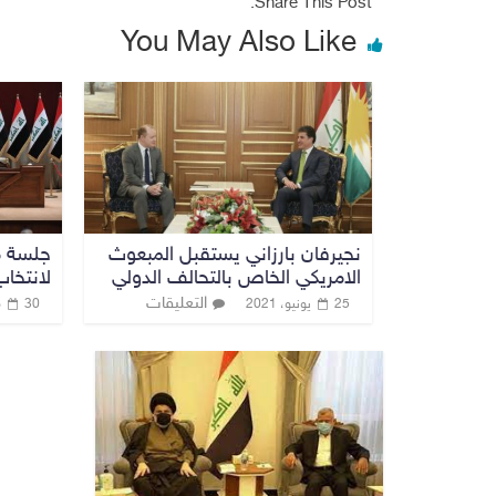
Share This Post:
You May Also Like
نجيرفان بارزاني يستقبل المبعوث
جلسة مر
الامريكي الخاص بالتحالف الدولي
لانتخا
التعليقات
25 يونيو، 2021
30 مارس، 2022