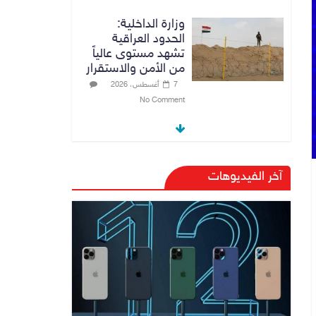
وزارة الداخلية:
الحدود العراقية
تشهد مستوى عالياً
من الأمن والاستقرار
7 أغسطس، 2026
No Comment
القضاء الأعلى:
القبض على عدد من
موظفي بلدية
آخر الفيديوهات
الناصرية ومعقبين
ضبطت بحوزتهم
مستندات وأختام
مزورة
7 أغسطس، 2026
No Comment
محكمة أمريكية تلزم
“ميتا” بدفع 567
مليون دولار