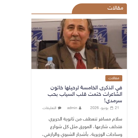
مقالات
مقالات
في الذكرى الخامسة لرحيلها خاتون
الشاعرات ختمت قلب السياب بحب
سرمدي!
21 يونيو، 2026
admin
التعليقات
سلام مسافر تنعطف من ثانوية الحريري
فتدلف شارعها، المورق مثل كل شوارع
وساحات الوزيرية، بأشجار الشبوي والرازقي،