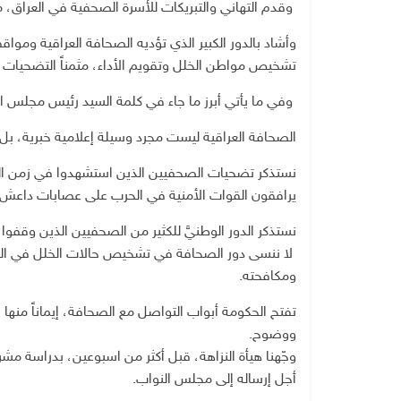
وقدم التهاني والتبريكات للأسرة الصحفية في العراق، متم
وأشاد بالدور الكبير الذي تؤديه الصحافة العراقية ومو
تشخيص مواطن الخلل وتقويم الأداء، مثمناً التضحيات ا
وفي ما يأتي أبرز ما جاء في كلمة السيد رئيس مجلس الو
الصحافة العراقية ليست مجرد وسيلة إعلامية خبرية، بل 
نستذكر تضحيات الصحفيين الذين استشهدوا في زمن الدك
يرافقون القوات الأمنية في الحرب على عصابات داعش ال
نستذكر الدور الوطنيَّ للكثير من الصحفيين الذين وقفوا
لا ننسى دور الصحافة في تشخيص حالات الخلل في المل
ومكافحته.
تفتح الحكومة أبواب التواصل مع الصحافة، إيماناً منها
ووضوح.
وجّهنا هيأة النزاهة، قبل أكثر من اسبوعين، بدراسة 
أجل إرساله إلى مجلس النواب.