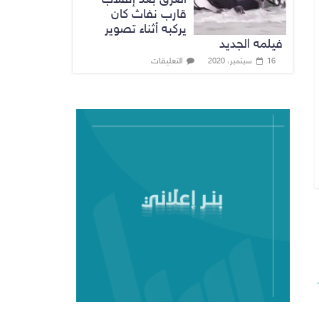
قارب نفاث كان
يركبه أثناء تصوير
فيلمه الجديد
التعليقات
16 سبتمبر، 2020