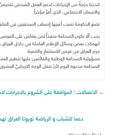
اتخذنا حزمةً من الإجراءات لدعم العمل الصحفي تتضم
والضمان الاجتماعي، الذي أُقرَّ مؤخراً.
تضع الحكومة نصب أعينِها إنصاف الصحفيين في الملفا
يجب ألّا تكون الصحافة منفذاً لمن يعتاش على الفوضى وال
انهمكت بعض وسائل الإعلام العاملة في داخل العراق وخ
حرم العراق من فرص للاستثمارِ والتنمية.
مسؤولية الصحافة الوطنية والقائمين عليها تنظيم العمل
الصحافة مدعوة اليوم لأنْ تنقل الوجه الايجابيَّ المشرق 
←
الاتصالات : الموافقة على الشروع بالاجراءات لاد
دعما للشباب و الرياضة تويوتا العراق ت