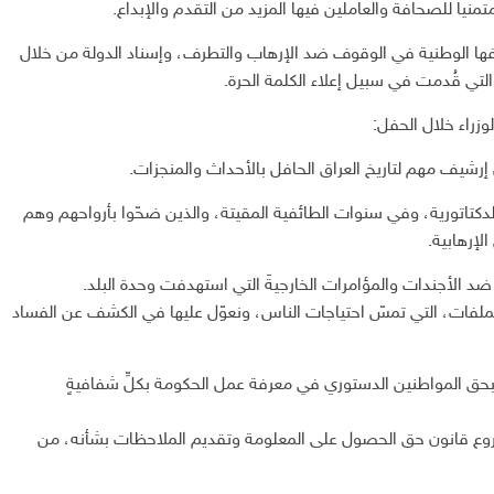
نياً للصحافة والعاملين فيها المزيد من التقدم والإبداع.
اقفها الوطنية في الوقوف ضد الإرهاب والتطرف، وإسناد الدولة من خلال
لتي قُدمت في سبيل إعلاء الكلمة الحرة.
زراء خلال الحفل:
إرشيف مهم لتاريخ العراق الحافل بالأحداث والمنجزات.
تاتورية، وفي سنوات الطائفية المقيتة، والذين ضحّوا بأرواحهم وهم
إرهابية.
 ضد الأجندات والمؤامرات الخارجيةَ التي استهدفت وحدة البلد.
فات، التي تمسّ احتياجات الناس، ونعوّل عليها في الكشف عن الفساد
 بحق المواطنين الدستوري في معرفة عمل الحكومة بكلِّ شفافيةٍ
مشروع قانون حق الحصول على المعلومة وتقديم الملاحظات بشأنه، من