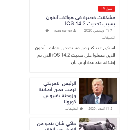
7 أغسطس، 2026
No Comment
سيل TV
مشكلات خطيرة فى هواتف آيفون
ارتفاع أسعار النفط
بسبب تحديث IOS 14.2
العراقي بشكل
7 ديسمبر، 2020
azez samea
طفيف عالميا
التعليقات
7 أغسطس، 2026
No Comment
اشتكى عدد كبير من مستخدمى هواتف آيفون
الذين حصلوا على تحديث iOS 14.2 الذى تم
إطلاقه منذ عدة أيام، بأن
الرئيس الامريكي
ترمب يعلن اصابته
وزوجته بفيروس
كورونا ..
التعليقات
2 أكتوبر، 2020
جاكي شان ينجو من
الغرق بعد إنقلاب