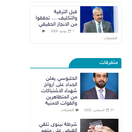
قبل الترقية
والتكليف … تحققوا
من الانجاز الحقيقي
1 يونيو، 2026
التعليقات
متفرقات
الحلبوسي يعلن
الحداد على ارواح
شهداء الاشتباكات
من المتظاهرين
والقوات الامنية
التعليقات
31 أغسطس، 2022
شرطة نينوى تلقي
القبض على متهم