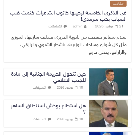
مقالات
في الذكرى الخامسة لرحيلها خاتون الشاعرات ختمت قلب
السياب بحب سرمدي!
21 يونيو، 2026
admin
التعليقات
سلام مسافر تنعطف من ثانوية الحريري فتدلف شارعها، المورق
مثل كل شوارع وساحات الوزيرية، بأشجار الشبوي والرازقي،
والرارانج، يتدلى خارج
حين تتحول الجريمة الجنائية إلى مادة
للجذب الاعلامي
التعليقات
10 يونيو، 2026
هل استطاع بوخش استنطاق الساهر
؟
التعليقات
10 يونيو، 2026