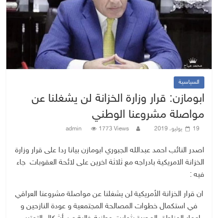
السياسية
ابومازن: قرار وزارة الخزانة لن يشغلنا عن
مواصلة مشروعنا الوطني
19 يوليو، 2019
1773 Views
admin
اصدر النائب احمد عبدالله الجبوري ابومازن بيانا ردا على قرار وزارة
الخزانة الامريكية بادراجه مع ثلاثة اخرين على لائحة العقوبات جاء
فيه :
ان قرار الخزانة الأمريكية لن يشغلنا عن مواصلة مشروعنا العراقي
في استكمال خطوات المصالحة المجتمعية و عودة النازحين و