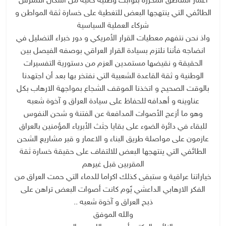
اعمار المناطق المحررة بثوابت وطنية خالية من أشكال التمترس
الطائفي التي ينتهجها البعض للتغطية على خسارة ثقة المواطن و
شركاء العملية السياسية
واذ نحن نتفهم معطيات القرار الأمريكي و دور خبراء التضليل في
انضاجه فأننا نلتزم بسيادة القرار العراقي بوصفه الفيصل بين
الحقيقة و نقيضها مستمدين العزم من دستورية التفسيرات
الوطنية و ثقة القاعدة الشعبية التي نفتخر بها بعد أن اجتهدنا
بالوقت الصحيح و اتخذنا الموقف الشجاع بمواجهة الارهاب بكل
عناوينه و أهدافه للحفاظ على سيادة العراق و آخوة شعبه
وهو ما أزعج الأصوات المدافعة عن الفتنة و شحن النفوس
للبقاء في دائرة الضوء على بقايا جثث الأبرياء المؤمنين بالعراق
عازمون على مواصلة طريق البناء و الاعمار و قبر مشاريع الشحن
الطائفي التي ينتهجها البعض للالتفاف على حقيقة خسارة ثقة
المقربين قبل غيرهم
خياراتنا عراقية و ستبقى كذلك اكراما للدماء التي حمت العراق من
الفكر الارهابي الداعشي يًوم كانت أصوات البعض تراهن على
ذبح العراق و آخوة شعبه ..
والله الموفق