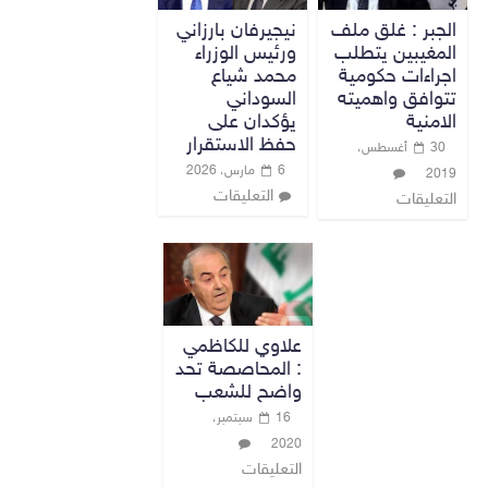
الجبر : غلق ملف
نيجيرفان بارزاني
المغيبين يتطلب
ورئيس الوزراء
اجراءات حكومية
محمد شياع
تتوافق واهميته
السوداني
الامنية
يؤكدان على
حفظ الاستقرار
30 أغسطس،
6 مارس، 2026
2019
التعليقات
التعليقات
علاوي للكاظمي
: المحاصصة تحد
واضح للشعب
16 سبتمبر،
2020
التعليقات