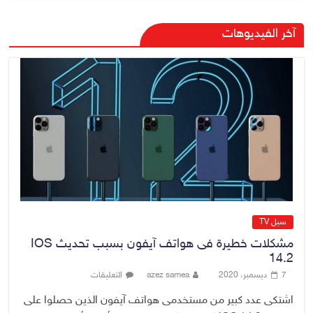
الدخيل والشمري يبحثان الملفات
آخر الفيديوهات
الأمنية في نينوى وجهود دعم
الاستقرار
6 أغسطس، 2026
No Comment
الراتب كل 40 يوماً.. مستشار الزيدي
المالي يتحدث عن فرضية “كسب
الزمن” لجمع الإيرادات
6 أغسطس، 2026
No Comment
سيل TV
مشكلات خطيرة فى هواتف آيفون بسبب تحديث IOS
14.2
7 ديسمبر، 2020
azez samea
التعليقات
اشتكى عدد كبير من مستخدمى هواتف آيفون الذين حصلوا على