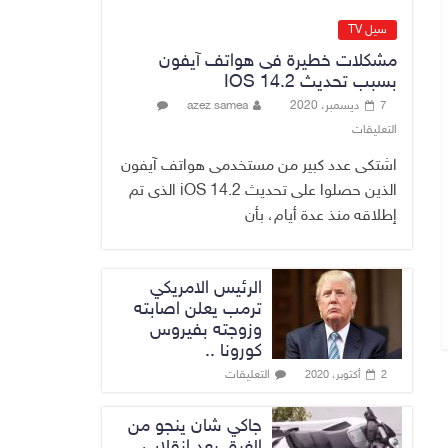
القضاء الأعلى:
القبض على عدد من
سيل TV
موظفي بلدية
مشكلات خطيرة فى هواتف آيفون
الناصرية ومعقبين
بسبب تحديث IOS 14.2
ضبطت بحوزتهم
7 ديسمبر، 2020
azez samea
مستندات وأختام
التعليقات
مزورة
7 أغسطس، 2026
No Comment
اشتكى عدد كبير من مستخدمى هواتف آيفون
الذين حصلوا على تحديث iOS 14.2 الذى تم
إطلاقه منذ عدة أيام، بأن
الرئيس الامريكي
ترمب يعلن اصابته
وزوجته بفيروس
كورونا ..
التعليقات
2 أكتوبر، 2020
جاكي شان ينجو من
الغرق بعد إنقلاب