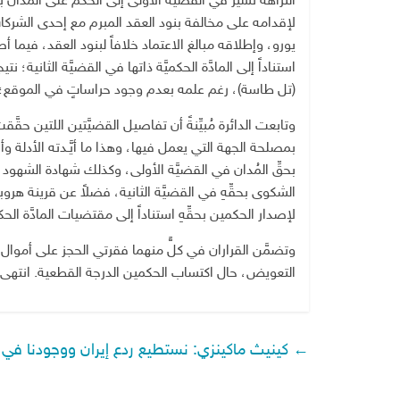
يورو، وإطلاقه مبالغ الاعتماد خلافاً لبنود العقد، فيما أ
استناداً إلى المادَّة الحكميَّة ذاتها في القضيَّة الثانية
(تل طاسة)، رغم علمه بعدم وجود حراساتٍ في الموقع؛ مم
وتابعت الدائرة مُبيِّنةً أن تفاصيل القضيَّتين اللتين حقَّ
بحقِّ المُدان في القضيَّة الأولى، وكذلك شهادة الشهود وأ
الشكوى بحقِّهِ في القضيَّة الثانية، فضلاً عن قرينة هرو
لإصدار الحكمين بحقِّهِ استناداً إلى مقتضيات المادَّة الحكم
وتضمَّن القراران في كلٍّ منهما فقرتي الحجز على أموال ال
التعويض، حال اكتساب الحكمين الدرجة القطعية. انتهى
←
كينيث ماكينزي: نستطيع ردع إيران ووجودنا في 