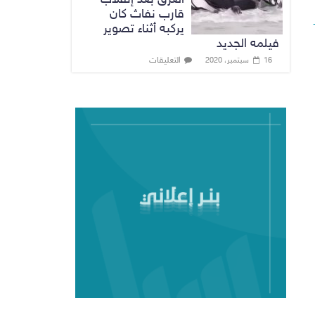
قارب نفاث كان
يركبه أثناء تصوير
فيلمه الجديد
التعليقات
16 سبتمبر، 2020