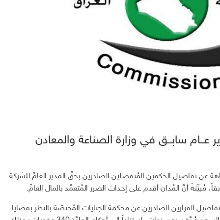
ر عــام سابــق في وزارة الصناعة والمعادن
ة عن تفاصيل الحكمين المُنفصلين الصادرين بحقِّ المدير العامِّ للشركة
 مُبيِّنةً أنَّ المُدان أقدم على إحداث الضرر المُتعمَّد بالمال العامِّ.
اصيل القرارين الصادرين عن محكمة الجنايات المُختصَّة بالنظر بقضايا