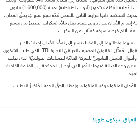
النزاهة تشير في القضيَّة الأولى إلى الحكم على المُدان بالسجن مُدَّة سبع سنواتٍ، استناداً إلى أحكام المادَّة 340 عقوبات؛ وذلك
لإقدامه على مخالفة بنود العقد المبرم مع إحدى الشركات الأهلية المُكلَّفة بتجهيز (أدوات احتياطية) بمبلغ (1,600,000) مليون
صدرت المحكمة ذاتها قرارها الثاني بالسجن مُدَّة سبع سنواتٍ بحقِّ المدان،
؛ نتيجة إقدام المُدان على ترويج عقود نقل مادَّة (سكراب الحديد) من موقع
َّا أتاح فرصة سرقة كميَّاتٍ من السكراب.
قت فيهما وأحالتهما إلى القضاء تشير إلى تعمُّد المُدان إحداث الضرر
بمصلحة الجهة التي يعمل فيها، وهذا ما أيَّـدته الأدلة وأقوال المُمثِّل القانونيِّ للمصرف العراقيِّ للتجارة TBI، الذي طلب الشكوى
قوال الممثل القانونيِّ للشركة العامَّة للصناعات الفولاذيَّة الذي طلب
به عن وجه العدالة فيهما؛ الأمر الذي أوصل المحكمة إلى القناعة الكافية
يَّة.
مُدان المنقولة وغير المنقولة، وإعطاء الحقِّ للجهة المُتضرِّرة بطلب
العراق سيكون طويلا