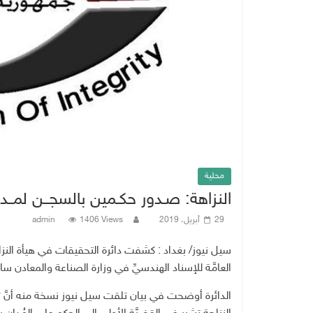
محلية
النزاهة: صـدور حكـمين بالسجــن لمــدي
29 أبريل، 2019
1406 Views
admin
سيل نيوز/ بغداد : كشفت دائرة التحقيقات في هيأة النزاه
العامَّة للإسناد الهندسيِّ في وزارة الصناعة والمعادن سابقاً،
الدائرة أوضحت في بيان تلقت سيل نيوز نسخة منه أنَّ تف