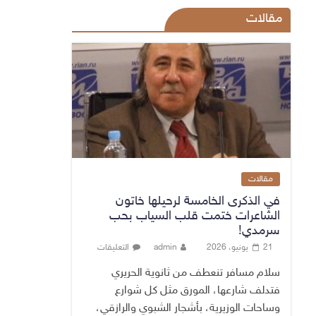
مقالات
مقالات
في الذكرى الخامسة لرحيلها خاتون
الشاعرات ختمت قلب السياب بحب
سرمدي!
21 يونيو، 2026
admin
التعليقات
سلام مسافر تنعطف من ثانوية الحريري
فتدلف شارعها، المورق مثل كل شوارع
وساحات الوزيرية، بأشجار الشبوي والرازقي،