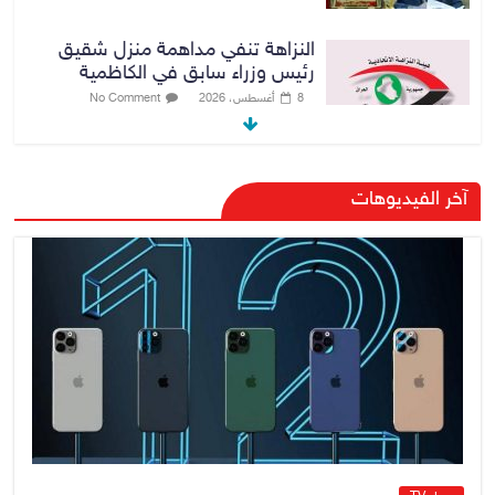
النزاهة تنفي مداهمة منزل شقيق
رئيس وزراء سابق في الكاظمية
8 أغسطس، 2026
No Comment
رئيس حكومة إقليم كردستان مسرور
آخر الفيديوهات
بارزاني ينفي ما يشاع عن وجود
عسكري أمريكي في بعض قواعد
الإقليم
8 أغسطس، 2026
No Comment
الدخيل يتابع ميدانياً سير العمل في
المشاريع الاستراتيجية بالموصل
ويشدد على ضرورة إنجازها
8 أغسطس، 2026
No Comment