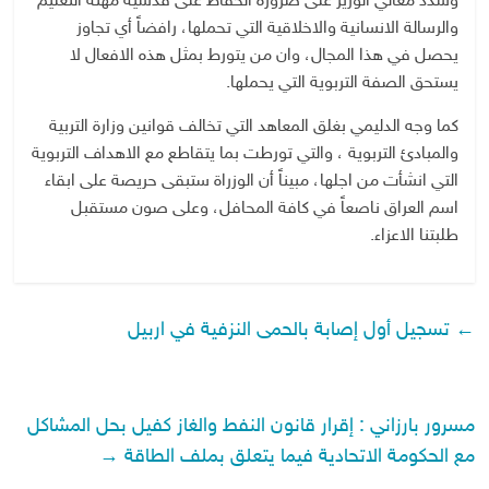
وشدد معالي الوزير على ضرورة الحفاظ على قدسية مهنة التعليم
والرسالة الانسانية والاخلاقية التي تحملها، رافضاً أي تجاوز
يحصل في هذا المجال، وان من يتورط بمثل هذه الافعال لا
يستحق الصفة التربوية التي يحملها.
كما وجه الدليمي بغلق المعاهد التي تخالف قوانين وزارة التربية
والمبادئ التربوية ، والتي تورطت بما يتقاطع مع الاهداف التربوية
التي انشأت من اجلها، مبيناً أن الوزراة ستبقى حريصة على ابقاء
اسم العراق ناصعاً في كافة المحافل، وعلى صون مستقبل
طلبتنا الاعزاء.
←
تسجيل أول إصابة بالحمى النزفية في اربيل
مسرور بارزاني : إقرار قانون النفط والغاز كفيل بحل المشاكل
مع الحكومة الاتحادية فيما يتعلق بملف الطاقة
→