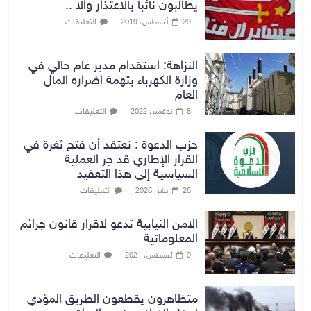
يطالبون نائبا بالاعتذار والا ..
التعليقات
29 أغسطس، 2019
النزاهة: استقدام مدير عام حالي في
وزارة الكهرباء بتهمة إضراره المال
العام
التعليقات
8 نوفمبر، 2022
حزب الدعوة : نعتقد أن فتح ثغرة في
القرار الإطاري قد جر العملية
السياسية إلى هذا التعقيد
التعليقات
28 يناير، 2026
الامن النيابية تدعو لاقرار قانون جرائم
المعلوماتية
التعليقات
9 أغسطس، 2021
متظاهرون يقطعون الطريق المؤدي