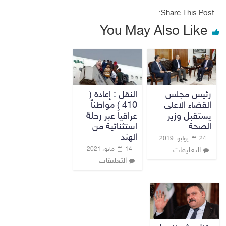
Share This Post:
You May Also Like
رئيس مجلس
النقل : إعادة (
القضاء الاعلى
410 ) مواطناً
يستقبل وزير
عراقياً عبر رحلة
الصحة
استثنائية من
الهند
24 يوليو، 2019
14 مايو، 2021
التعليقات
التعليقات