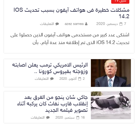
سيل TV
مشكلات خطيرة فى هواتف آيفون بسبب تحديث IOS
14.2
7 ديسمبر، 2020
azez samea
التعليقات
اشتكى عدد كبير من مستخدمى هواتف آيفون الذين حصلوا على
تحديث iOS 14.2 الذى تم إطلاقه منذ عدة أيام، بأن
الرئيس الامريكي ترمب يعلن اصابته
وزوجته بفيروس كورونا ..
التعليقات
2 أكتوبر، 2020
جاكي شان ينجو من الغرق بعد
إنقلاب قارب نفاث كان يركبه أثناء
تصوير فيلمه الجديد
التعليقات
16 سبتمبر، 2020