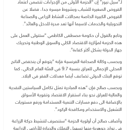
لـ”سيل نيوز” إن “الحزمة الأولى من الإجراءات تتضمن اعتماد
القروض الصغيرة للشباب وبشروط ميسرة جدا، فضلا عن
القروض الكبيرة الخاصة بمجالات النشاط الزراعي والصناعة
التحويلية والخدمات لاسيما أنها تعد مدرة للدخل والعائد”.
وتابع بالقول أن حكومة مصطفى الكاظمي “ستتولى العمل على
هذه الحزمة لمؤازرة الاقتصاد الكلي والسوق الوطنية وتحريك
جهاز الدولة بشكل أكثر كفاءة”.
وبحسب وكالة الصحافة الفرنسية فإنه “يتوقع أن ينخفض الناتج
المحلي الإجمالي للعراق بنسبة 9.7 في المئة العام الحالي، كما
توقع البنك الدولي تضاعف أيضا معدلات الفقر في البلاد.
وبحسب صالح فإن “هذه المبادرة تمثل تكامل السياستين النقدية
والمالية للعراق نحو بناء استقرار الاقتصاد وتقوية الأسواق
بالإضافة الى دفع مسارات التنمية المستدامة ورفع مستويات
التشغيل والاستخدام ومكافحة الركود”.
وأضاف صالح أن أولوية الحزمة “ستنصرف لتنشيط حركة الزراعة
في نواح جوهرية منها تسهيل التملك والحيازة للأراضي الزراعية