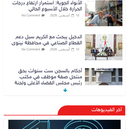
الأنواء الجوية: استمرار ارتفاع درجات
الحرارة خلال الأسبوع الحالي
10 أغسطس، 2026
No Comment
الدخيل يبحث مع الكريم سبل دعم
القطاع الصناعي في محافظة نينوى
10 أغسطس، 2026
No Comment
أحكام بالسجن ست سنوات بحق
منتحل صفة موظف في مكتب
رئيس مجلس القضاء الأعلى ولجنة
مكافحة الفساد المركزية
10 أغسطس، 2026
No Comment
الدخيل والكريم يفتتحان معمل
آخر الفيديوهات
«ألبسة ولدي» للنسيج في مدينة
الموصل بعد إعادة تأهيله
10 أغسطس، 2026
No Comment