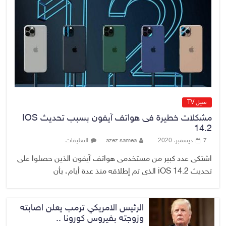
رئيس مجلس القضاء الأعلى يستلم
التقرير السنوي لديوان الرقابة المالية
الاتحادي لسنة 2025
10 أغسطس، 2026
No Comment
سيل TV
مشكلات خطيرة فى هواتف آيفون بسبب تحديث IOS
14.2
7 ديسمبر، 2020
azez samea
التعليقات
اشتكى عدد كبير من مستخدمى هواتف آيفون الذين حصلوا على
تحديث iOS 14.2 الذى تم إطلاقه منذ عدة أيام، بأن
الرئيس الامريكي ترمب يعلن اصابته
وزوجته بفيروس كورونا ..