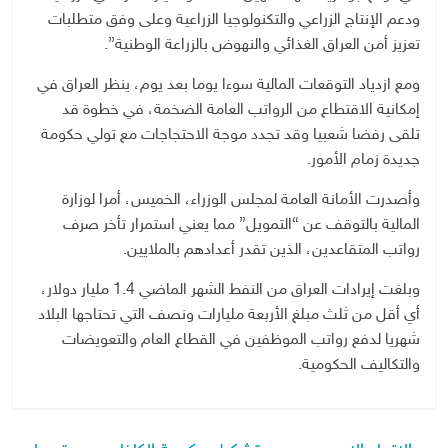
ودعم الإنتاج الزراعي والتكنولوجيا الزراعية وعلى وفق متطلبات
تعزيز أمن العراق الغذائي والنهوض بالزراعة الوطنية”.
ومع ازدياد التوقعات المالية سوءا يوما بعد يوم، ينظر العراق في
إمكانية الاقتطاع من الرواتب العامة الضخمة، في خطوة قد
تلقى رفضا شعبيا وقد تجدد موجة الاحتجاجات مع تولي حكومة
جديدة زمام الأمور.
وأصدرت الأمانة العامة لمجلس الوزراء، الخميس، أمرا لوزارة
المالية بالتوقف عن “التمويل” مما يعني استمرار تأخر صرف
رواتب المتقاعدين، الذين تقدر أعدادهم بالملايين.
وبلغت إيرادات العراق من النفط الشهر الماضي 1.4 مليار دولار،
أي أقل من ثلث مبلغ الأربعة مليارات ونصف التي تحتاجها البلاد
شهريا لدفع رواتب الموظفين في القطاع العام والتعويضات
والتكاليف الحكومية.