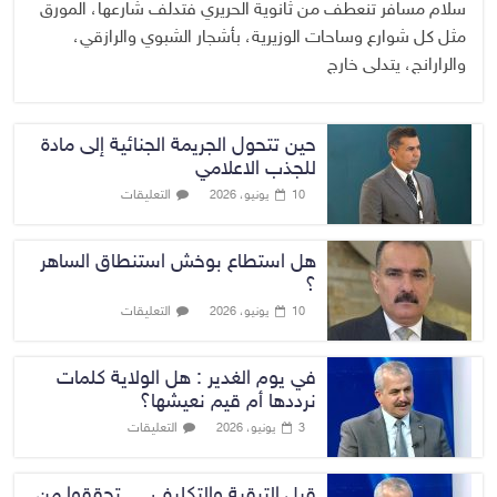
سلام مسافر تنعطف من ثانوية الحريري فتدلف شارعها، المورق
مثل كل شوارع وساحات الوزيرية، بأشجار الشبوي والرازقي،
والرارانج، يتدلى خارج
حين تتحول الجريمة الجنائية إلى مادة
للجذب الاعلامي
التعليقات
10 يونيو، 2026
هل استطاع بوخش استنطاق الساهر
؟
التعليقات
10 يونيو، 2026
في يوم الغدير : هل الولاية كلمات
نرددها أم قيم نعيشها؟
التعليقات
3 يونيو، 2026
قبل الترقية والتكليف … تحققوا من