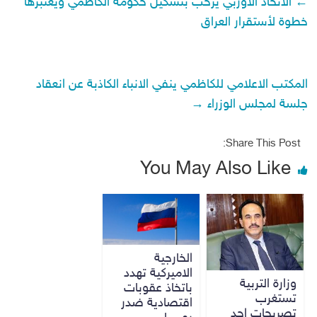
←
الاتحاد الاوربي يرحب بتشكيل حكومة الكاظمي ويعتبرها
خطوة لأستقرار العراق
المكتب الاعلامي للكاظمي ينفي الانباء الكاذبة عن انعقاد
جلسة لمجلس الوزراء
→
Share This Post:
You May Also Like
الخارجية
الاميركية تهدد
وزارة التربية
باتخاذ عقوبات
تستغرب
اقتصادية ضدر
تصريحات احد