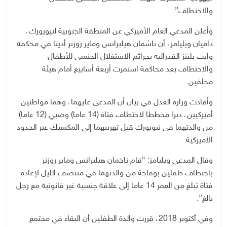
والاختطاف”.
وأعلن المدعي العام الأميركي عن المنطقة الجنوبية لنيويورك،
داميان ويليامز، أن ناشمان هيلبرانس وماير روزنر أدينا في محكمة
وايت بلينز الفدرالية بجرائم الاستغلال الجنسي للأطفال
والاختطاف بعد محاكمة استمرت أربعة أسابيع أمام هيئة
محلفين.
وأفادت وزارة العدل في بيان أن المدعى عليهما، وهما مواطنين
أميركيين، دبرا مخططا لاختطاف فتاة (14 عاما) وصبي (12 عاما)
من والدتهما في نيويورك قبل تهريبهما إلى المكسيك عبر الحدود
الأميركية.
وقال المدعي ويليامز: “قام ناخمان هيلبرانس وماير روزنر
باختطاف طفلين بوقاحة من والدتهما في منتصف الليل لإعادة
فتاة تبلغ من العمر 14 عاما إلى علاقة جنسية غير قانونية مع رجل
بالغ”.
وفي أكتوبر 2018، قررت والدة الطفلين أن البقاء في مجتمع