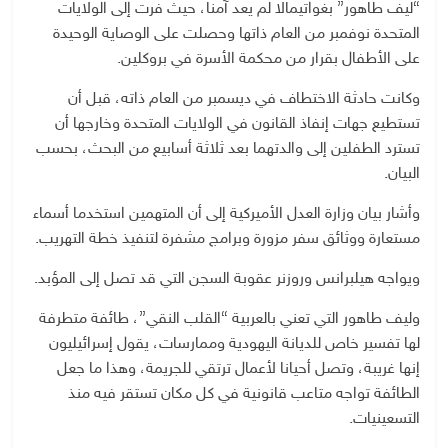
“ليف طاهور” بغواتيمالا لم يعد آمنا، حيث فرت إلى الولايات
المتحدة نوفمبر من العام ذاتها وحصلت على الوصاية الوحيدة
على الأطفال بقرار من محكمة الأسرة في بروكلين.
وكانت حادثة الاختطاف في ديسمبر من العام ذاته، قبل أن
تستطيع جهات إنفاذ القانون في الولايات المتحدة وخارجها أن
تسترد الطفلين إلى والدتهما بعد ثلاثة أسابيع من البحث، بحسب
البيان.
وأشار بيان وزارة العدل الأميركية إلى أن المتهمين استخدما أسماء
مستعارة ووثائق سفر مزورة وبرامج مشفرة لتنفيذ خطة التهريب.
ويواجه هيلبرانس وروزنر عقوبة السجن التي قد تصل إلى المؤبد.
وليف طاهور التي تعني بالعربية “القلب النقي”، طائفة متطرفة
لها تفسير خاص للديانة اليهودية وممارسات، يقول إسرائيليون
إنها غريبة، وتصل أحيانا لأعمال ترتقي للجريمة، وهذا ما جعل
الطائفة تواجه متاعب قانونية في كل مكان تستقر فيه منذ
التسعينيات.