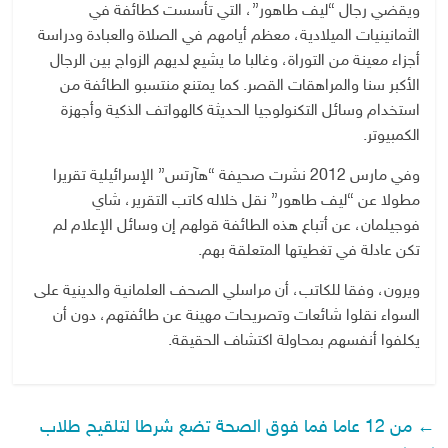
ويقضي رجال “ليف طاهور”، التي تأسست كطائفة في
الثمانينيات الميلادية، معظم أيامهم في الصلاة والعبادة ودراسة
أجزاء معينة من التوراة، وغالبا ما يشيع لديهم الزواج بين الرجال
الأكبر سنا والمراهقات القصر. كما يمتنع منتسبو الطائفة من
استخدام وسائل التكنولوجيا الحديثة كالهواتف الذكية وأجهزة
الكمبيوتر.
وفي مارس 2012 نشرت صحيفة “هآرتس” الإسرائيلية تقريرا
مطولا عن “ليف طاهور” نقل خلاله كاتب التقرير، شاي
فوجيلمان، عن أتباع هذه الطائفة قولهم إن وسائل الإعلام لم
تكن عادلة في تغطيتها المتعلقة بهم.
ويرون، وفقا للكاتب، أن مراسلي الصحف العلمانية والدينية على
السواء نقلوا شائعات وتصريحات مهينة عن طائفتهم، دون أن
يكلفوا أنفسهم بمحاولة اكتشاف الحقيقة.
←
من 12 عاما فما فوق الصحة تضع شرطا لتلقيح طلاب