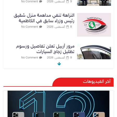
9 أغسطس، 2026
No Comment
النزاهة تنفي مداهمة منزل شقيق
رئيس وزراء سابق في الكاظمية
8 أغسطس، 2026
No Comment
مرور أربيل تعلن تفاصيل ورسوم
تظليل زجاج السيارات
9 أغسطس، 2026
No Comment
صدور أمر قبض بحق وزير العمل
آخر الفيديوهات
السابق أحمد الأسدي
9 أغسطس، 2026
No Comment
الدخيل يفتتح مستشفى الأورام
والطب النووي التخصصي في