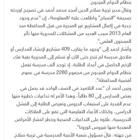
بنظام الدوام المزدوج.
وقالَ مدير تربية صلاح الدين أمجد محمد أحمد في تصريح اوردته
صحيفة “الصباح” واطلعت عليه /المعلومة/، إن “عدم وجود
جدية في إكمال المشاريع غير المنجزة من قبل المحافظة منذ
العام 2013 سبب العديد من المشكلات للمديرية منها تأثر
المستوى العلمي”.
وأشار احمد إلى “وجود ما يقارب 409 مشاريع لإنشاء المدارس أو
ملاحق مدرسة لم تنجز حتى الآن أو تسلم إلى المديرية بغية فك
الزخم الحاصل في أعداد الطلبة، إذ توجد ألف مدرسة تعمل
بنظام الدوام المزدوج من مجموع 2280 مدرسة في عموم
أقضية المحافظة”.
وبين أحمد أن “عدد التلاميذ في الصف الواحد قد يصل في
بعض المدارس إلى 80 طالباً، وهذا الأمر له تداعيات خطيرة منها
عدم القدرة على استيعاب الدروس وتعرض الطلبة إلى الفشل
الدراسي، وكذلك الأعباء التعليمية التي تقع على الملاكات
التدريسية، علاوة على التداعيات الصحية وخطر انتشار الأمراض
المعدية منها فيروس كورونا”.
من جهته، قالَ مسؤول شعبة الأبنية المدرسية في تربية صلاح