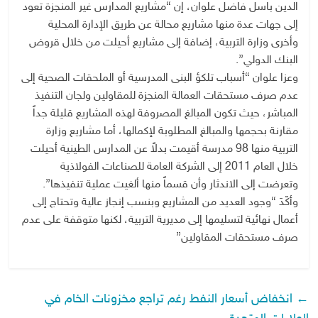
الدين باسل فاضل علوان، إن “مشاريع المدارس غير المنجزة تعود
إلى جهات عدة منها مشاريع محالة عن طريق الإدارة المحلية
وأخرى وزارة التربية، إضافة إلى مشاريع أحيلت من خلال قروض
البنك الدولي”.
وعزا علوان “أسباب تلكؤ البنى المدرسية أو الملحقات الصحية إلى
عدم صرف مستحقات العمالة المنجزة للمقاولين ولجان التنفيذ
المباشر، حيث تكون المبالغ المصروفة لهذه المشاريع قليلة جداً
مقارنة بحجمها والمبالغ المطلوبة لإكمالها، أما مشاريع وزارة
التربية منها 98 مدرسة أقيمت بدلاً عن المدارس الطينية أحيلت
خلال العام 2011 إلى الشركة العامة للصناعات الفولاذية
وتعرضت إلى الاندثار وأن قسماً منها ألغيت عملية تنفيذها”.
وأكّدَ “وجود العديد من المشاريع وبنسب إنجاز عالية وتحتاج إلى
أعمال نهائية لتسليمها إلى مديرية التربية، لكنها متوقفة على عدم
صرف مستحقات المقاولين”
←
انخفاض أسعار النفط رغم تراجع مخزونات الخام في