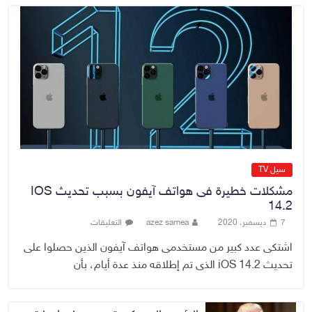
7 أغسطس، 2026
No Comment
القضاء الأعلى: القبض على عدد من
موظفي بلدية الناصرية ومعقبين
ضبطت بحوزتهم مستندات وأختام
مزورة
7 أغسطس، 2026
No Comment
سيل TV
مشكلات خطيرة فى هواتف آيفون بسبب تحديث IOS
14.2
7 ديسمبر، 2020
azez samea
التعليقات
اشتكى عدد كبير من مستخدمى هواتف آيفون الذين حصلوا على
تحديث iOS 14.2 الذى تم إطلاقه منذ عدة أيام، بأن