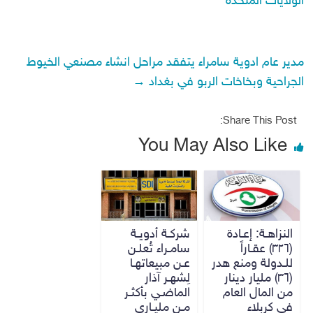
الولايات المتحدة
مدير عام ادوية سامراء يتفقد مراحل انشاء مصنعي الخيوط
الجراحية وبخاخات الربو في بغداد
→
Share This Post:
You May Also Like
النزاهـة: إعـادة
شركـة أدويـة
(٣٢٦) عقـاراً
سامـراء تُعلـن
للـدولة ومنع هدر
عـن مبيعاتهـا
(٣٦) مليار دينار
لِشهـر آذار
من المال العام
الماضـي بأكثـر
في كربلاء
مـن مليـاري