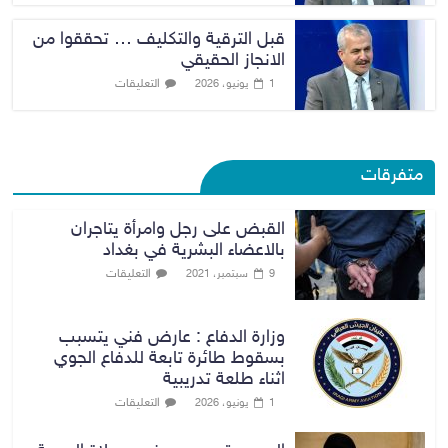
قبل الترقية والتكليف … تحققوا من
الانجاز الحقيقي
التعليقات
1 يونيو، 2026
متفرقات
القبض على رجل وامرأة يتاجران
بالاعضاء البشرية في بغداد
التعليقات
9 سبتمبر، 2021
وزارة الدفاع : عارض فني يتسبب
بسقوط طائرة تابعة للدفاع الجوي
اثناء طلعة تدريبية
التعليقات
1 يونيو، 2026