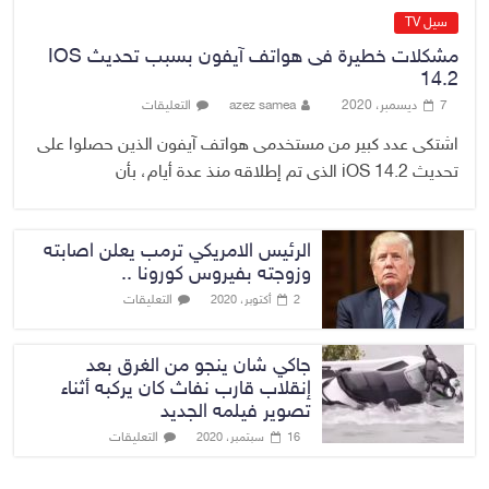
سيل TV
مشكلات خطيرة فى هواتف آيفون بسبب تحديث IOS
14.2
7 ديسمبر، 2020
azez samea
التعليقات
اشتكى عدد كبير من مستخدمى هواتف آيفون الذين حصلوا على
تحديث iOS 14.2 الذى تم إطلاقه منذ عدة أيام، بأن
الرئيس الامريكي ترمب يعلن اصابته
وزوجته بفيروس كورونا ..
التعليقات
2 أكتوبر، 2020
جاكي شان ينجو من الغرق بعد
إنقلاب قارب نفاث كان يركبه أثناء
تصوير فيلمه الجديد
التعليقات
16 سبتمبر، 2020