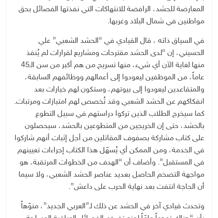
المعارضة للحشد، الرافضة للانتهاكات التي نفذتها الفصائل بحق
مواطنين في شمال البلاد وغربها.
في السياق ذاته ، قال القيادي في “الحشد الشعبي” علي
الحسيني، إن “لدى الحشد مقترحات ومشاريع لقرارات لم يُنفذ
منها لغاية الآن أي شيء، منها تسريح من هم أكبر من سن الـ45
عاماً، من الموظفين ليعودوا إلى أعمالهم ووظائفهم السابقة،
والمتقاعدين ليعودوا إلى بيوتهم، وستكون لهم خيارات بعد
انفكاكهم عن الحشد الشعبي وقد تُخصص لهم امتيازات ومرتبات.
كما سيخرج الطلاب الذين تركوا دراستهم في سبيل التطوع
بالحشد، حتى إن الخريجين من المتطوعين بالحشد، سيحصلون
على كتاب مشاركة بصفوف المقاتلين من أجل إثبات أنهم شاركوا
في الخدمة، ومن الممكن أي يُسهّل هذا الكتاب إجراءات تعيينهم
في المستقبل”. وأضاف أن “الهدف من الخطوات المرتقبة، هو
مواجهة التضخم الحاصل بعديد عناصر الحشد الشعبي، ولا سيما
أن الحاجة انتفت بعد نهاية الحرب على داعش”.
وتحدث قيادي آخر في الحشد عن ذلك لـ”العربي الجديد”، منوّهاً