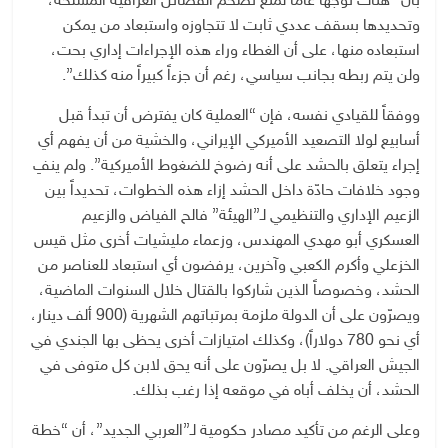
بأن “هناك توجهاً عامّاً لمنع تضخم الفصائل العراقية المسلحة،
وتحديدها بسقف عددي ثابت لا تتجاوزه واستبعاد من يمكن
استبعاده منها، على أن الغطاء وراء هذه الإجراءات إداري بحت،
ولن يتم ربطه بجانب سياسي، رغم أن جزءاً كبيراً منه كذلك”.
ووفقاً للقيادي نفسه، فإن “العملية كان يفترض أن تبدأ قبل
أسابيع لولا التصعيد الأميركي الإيراني، والخشية من أن يفهم أي
إجراء يتعلق بالحشد على أنه رضوخ للضغوط الأميركية”. ولم ينفِ
وجود خلافات حادّة داخل الحشد إزاء هذه الخطوات، تحديداً بين
الزعيم الإداري والتنظيمي لـ”الهيئة” فالح الفياض والزعيم
العسكري أبو مهدي المهندس، وزعماء مليشيات أخرى مثل قيس
الخزعلي وأكرم الكعبي وآخرين، يرفضون أي استبعاد للعناصر من
الحشد، وخصوصاً الذين شاركوا بالقتال خلال السنوات الماضية،
ويصرّون على أن الدولة ملزمة بمرتباتهم الشهرية (900 ألف دينار،
أي نحو 780 دولاراً)، وكذلك امتيازات أخرى يحظى بها الجندي في
الجيش العراقي. لا بل يصرّون على أنه يحق لابن كل متوفى في
الحشد، أن يخلف أباه في موقعه إذا رغب بذلك.
وعلى الرغم من تأكيد مصادر حكومية لـ”العربي الجديد”، أن “خطة