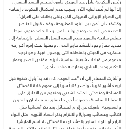
رئيس الحكومة عادل عبد المهدي جاهزة لتحجيم الحشد الشعبي،
إلا أنها لم تُنفذ لغاية الآن، بسبب عدم استكمال الحكومة، إضافة
إلى الصراع الإيراني الأميركي الذي يلقي بظلاله على العراق”.
وكشفت أن “من بين البنود المطروحة، وقف قبول العناصر
الجديدة في الحشد، ومنح رواتب لمن يريد التقاعد منهم، شرط
تسليم سلاحه والتعهد بعدم العودة للعمل المسلح، بالإضافة إلى
تحديد مقارّ وجود للحشد خارج المدن، وجعلها تحت إمرة أكبر رتبة
عسكرية في الجيش بالمنطقة التي يوجدون فيها. وهو توجه
مدعوم من قيادات شيعية سياسية، أبرزها مقتدى الصدر وعمار
الحكيم وحيدر العبادي وتعارضه قيادات أخرى”.
وأشارت المصادر إلى أن “عبد المهدي كان قد بدأ بأول خطوة قبل
أربعة أشهر تقريباً، وأصدر كتاباً سرّياً إلى عموم قادة الفصائل
المسلحة ومتحدثي الحشد الشعبي ومنعهم من التعليق على
القضايا السياسية، خصوصاً في ما يتعلق بملف لبنان والبحرين
والسعودية، ناهيك عن إلزام الفصائل بعد ذكر أسمائها مثل
(كتائب وعصائب وسرايا) والالتزام بذكر أسماء الألوية، مثل اللواء
الرابع أو اللواء السابع بالحشد لهذه الفصائل، لا اسم المليشيا