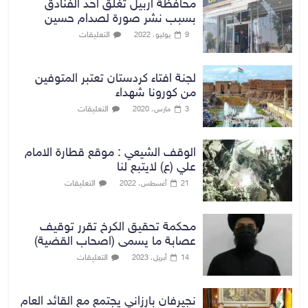
محافظة اربيل تغلق احد الفنادق
بسبب نشر صورة لصدام حسين
التعليقات
9 يوليو، 2022
لجنة افتاء كردستان تعتبر المتوفين
من كورونا شهداء
التعليقات
3 مارس، 2020
الوقف الشيعي : موقع قطارة الامام
علي (ع) لايتبع لنا
التعليقات
21 أغسطس، 2022
محكمة تحقيق الكرخ تقرر توقيف
عصابة ما يسمى (اصحاب القضية)
التعليقات
14 أبريل، 2023
نجيرفان بارزاني يجتمع مع القائد العام