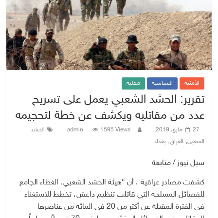
الأمنية
السياسية
محلية
تقرير: الحشد الشعبي يعمل على تسريح
عدد من مقاتليه ويكشف عن خطة لتحجيمه
27 مايو، 2019
1595 Views
admin
الحشد
,
,
الشعبي
العراق
بغداد
سيل نيوز / متابعة
كشفت مصادر عراقية ، أن “هيئة الحشد الشعبي، الغطاء الجامع
للفصائل المسلحة التي قاتلت تنظيم داعش، تخطط للاستغناء
في الفترة المقبلة عن أكثر من 20 في المائة من عناصرها