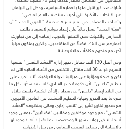
المقاتلين في الفصائل المقدّر عددها بنحو 70 فصيلاً مسلحاً،
شارك عدد غير قليل منها بالعملية السياسية، ودخل إلى البرلمان
عبر الانتخابات الأخيرة التي أجريت منتصف العام الماضي”.
وأضافت المصادر في تقرير نشرته صحيفة ” العربي الجديد ” أن
“هيئة الحشد” تعمل حالياً على إعداد قوائم لاستبعاد طلاب
المدارس والكليات ممن التحقوا بالحرب، إضافة إلى من تجاوزت
أعمارهم سن الـ45، فضلاً عن المتقاعدين، والذين يملكون مرتباً
آخر، مع منحهم مكافآت مالية وعينية.
ومن أصل 130 ألف مقاتل، تجهز إدارة “الحشد الشعبي” نفسها
لتسريح قرابة 30 ألف مقاتل، للتخلص من الأعباء المالية التي لم
تكن واضحة ومؤثرة على ميزانية الدولة العراقية، أثناء الحرب على
تنظيم “داعش”، لأن حكومة حيدر العبادي كانت قد سخّرت كل ما
في البلاد لإبعاد “داعش” عن بغداد ، إلا أن التكلفة ظهرت خلال
فترة ما بعد التحرير ونهاية التنظيم المتشدد في العامين الأخيرين،
مع صدور تقارير تشير إلى تلاعب إداري ومالي بمنظومة “الحشد
الشعبي”، مع وجود موظفين ومقاتلين “فضائيين”، بمعنى وجود
أسماء تتلقى رواتب شهرية ومخصصات مالية، إلا أنه لا وجود لها.
بالإضافة إلى تصاعد الغضب السياسي من قبل الأطراف