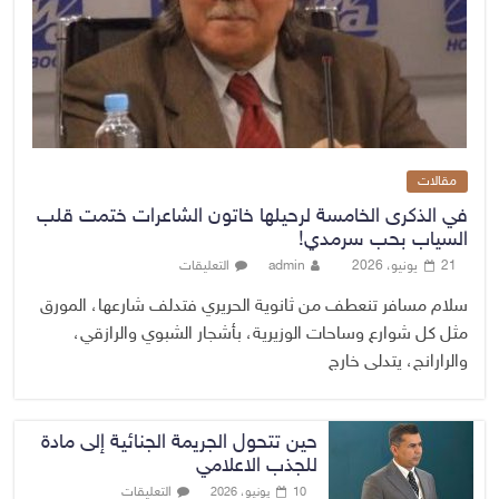
مقالات
في الذكرى الخامسة لرحيلها خاتون الشاعرات ختمت قلب
السياب بحب سرمدي!
21 يونيو، 2026
admin
التعليقات
سلام مسافر تنعطف من ثانوية الحريري فتدلف شارعها، المورق
مثل كل شوارع وساحات الوزيرية، بأشجار الشبوي والرازقي،
والرارانج، يتدلى خارج
حين تتحول الجريمة الجنائية إلى مادة
للجذب الاعلامي
التعليقات
10 يونيو، 2026