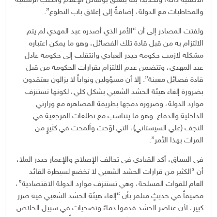
الأصلية ذاته، وتحديداً بما يتعلق بوسائل الإعلام والكتب الرسمية
والمخاطبات مع الدولة، إضافةً إلى إغلاق باب التطوع”.
ولفتت المصادر إلى أن “الأمر الذي أصدره عبد المهدي لم يتم
الالتزام به من قبل قادة تلك الفصائل، وهو ما يمكن اعتباره
مشكلة لازمت حكومة حيدر العبادي وانتقلت إلى حكومة عادل
عبد المهدي، وتتضمن عدم الالتزام بقرارات الحكومة من قبل
قادة فصائل معينة”. إلا أن مسؤولين ونواباً لا يزالون يعتقدون
بضرورة إلغاء هيئة الحشد الشعبي بشكل كلي، لكونها تستنزف
موارد الدولة، وضرورة دمجها بطريقة المصاهرة مع وزارتي
الداخلية والدفاع. وهو ما يتناسب مع تطلعات المرجعية في
النجف (علي السيستاني)، التي لوّحت وألمحت في كثيرٍ من
المرات بهذا الأمر”.
في السياق، أكد القيادي في تحالف الإصلاح والإعمار حيدر الملا،
أن “الكثير من قرارات الحشد الشعبي لا تخضع لسيطرة القائد
العام للقوات المسلحة، وهي تستنزف موارد الدولة الاقتصادية”،
مضيفاً في حديثٍ متلفز بأن “إلغاء هيئة الحشد الشعبي فيه ضرر
كبير، لأن عناصر الحشد قدموا دماءً وتضحيات في سبيل الخلاص