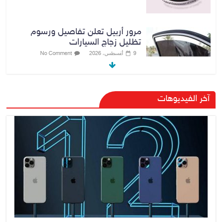
مرور أربيل تعلن تفاصيل ورسوم
تظليل زجاج السيارات
9 أغسطس، 2026
No Comment
صدور أمر قبض بحق وزير العمل
آخر الفيديوهات
السابق أحمد الأسدي
9 أغسطس، 2026
No Comment
الدخيل يفتتح مستشفى الأورام
والطب النووي التخصصي في
الموصل
9 أغسطس، 2026
No Comment