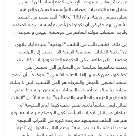
من عدوّ إرهابي يستهدف الإنسان لكونه إنساناً. لكن لا يعني
مقابل هذه التضحيات إضعاف المؤسسة العسكرية العراقية
وخلق جيوش رديفة، وأن 130 أو 160 ألف عنصر في الحشد
الشعبي لهم حق في أن يكونوا جزءاً من مؤسسة الدولة المدنية،
ولا بد استيعاب هؤلاء العناصر في مؤسسة الجيش والشرطة”.
إلى ذلك، كشف نائب في ائتلاف “الوطنية” بقيادة أياد علاوي،
أن “غالبية الكيانات السياسية السنّية التي دخلت إلى البرلمان
وحصلت على مناصب في الحكومة الحالية ووزارات، كانت قد
وعدت جماهيرها بسلسلة من المشاريع التي ستعمل على
تحقيقها، ومن ضمنها إلغاء الحشد الشعبي “، موضحاً، أن “دمج
الحشد الشعبي بالجيش والشرطة هو الحلّ الأنسب، لمن لا يملك
شهادة دراسية، أما أصحاب الشهادات فيُعينون، وتسقط عنهم
انتماءاتهم الحزبية والطائفية والفصائلية”. وتابع قائلاً إن “الوقت
الحالي ليس مناسباً بالمرة لفتح ملف كهذا أمام الحكومة أو
البرلمان من قبل الأحزاب السنّية، لكون الأوضاع غير مناسبة، ولو
فُتح هذا الملف فسيشهد معارضة كبيرة من الأحزاب الشيعية
وتحديداً تحالف البناء بمن فيه”. وختم النائب بالقول إن “أحزاباً
شيعية دخلت على خط الاتفاق على مبدأ إلغاء الحشد الشعبي،