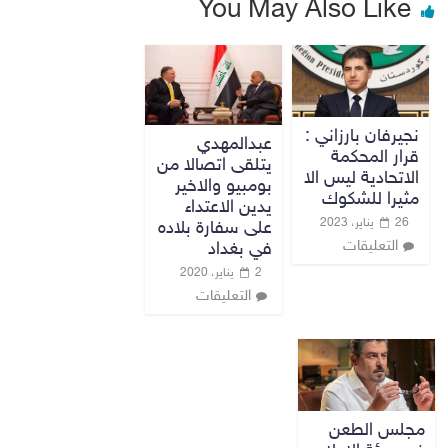
You May Also Like
نجيرفان بارزاني :
عبدالمهدي
قرار المحكمة
يتلقى اتصالا من
الاتحادية ليس الا
بومبيو والاخير
مثيرا للشكوك
يدين الاعتداء
26 يناير، 2023
على سفارة بلاده
التعليقات
في بغداد
2 يناير، 2020
التعليقات
مجلس الطعن