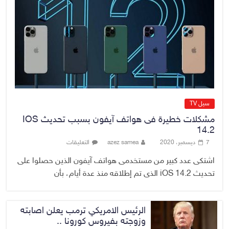
رئيس هيئة النزاهة: لا مظلة تحمي
الفاسدين والمال العام أمانة
6 أغسطس، 2026
No Comment
سيل TV
مشكلات خطيرة فى هواتف آيفون بسبب تحديث IOS
14.2
7 ديسمبر، 2020
azez samea
التعليقات
اشتكى عدد كبير من مستخدمى هواتف آيفون الذين حصلوا على
تحديث iOS 14.2 الذى تم إطلاقه منذ عدة أيام، بأن
الرئيس الامريكي ترمب يعلن اصابته
وزوجته بفيروس كورونا ..