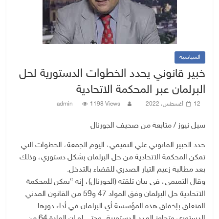
السياسية
خبير قانوني يحدد الخطوات الدستورية لحل
البرلمان عبر المحكمة الاتحادية
12 أغسطس، 2022
1198 Views
admin
سيل نيوز / متابعة من صحيف الجورنال
حدد الخبير القانوني علي التميمي، اليوم الجمعة، الخطوات التي
تمكن المحكمة الاتحادية من حل البرلمان بشكل دستوري، وذلك
بعد مطالبة زعيم التيار الصدري للقضاء بالتدخل.
وقال التميمي، في بيان تلقته (الجورنال)، إنه “يمكن للمحكمة
الاتحادية حل البرلمان وفق المواد 47 و59 من القانون المدني
المتعلق بإخفاق هذه المؤسسة أي البرلمان في أداء دورها
الدستوري وتجاوز المدد الدستورية، وحتى لو ان المادة 64 من