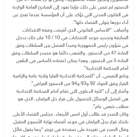
الدستور لم تنص على ذلك فإننا نعود إلى المبادئ العامة الواردة
في القانون المدني التي تؤكد على أن المؤسسة عندما تعجز عن
أداء دورها يتولى القضاء حلها”.
وأضاف: “الاساس القانوني الذي أقيمت وفقه الانتخابات
السابقة وتحديد موعد الانتخابات في 10 / 10 فان ذلك تدخل
في شؤون رئيس الجمهورية ومبدأ الفصل بين السلطات وفق
المادة 47 من الدستور، والشعب دائما هو مصدر السلطات وفق
المادة 5 من الدستور، وهذا يمكن اعتماده كأساس في الطعن
أمام المحكمة الاتحادية”.
وتابع التميمي، أن “للمحكمة الاتحادية العليا ولاية عامة والزامية
القرار وفق المواد 92 و93 و94 من الدستور العراقي”.
وأشار إلى أن “كثرة الدعاوى التي تقام أمام المحكمة الاتحادية
هي افضل الوسائل للحصول على قرار حل البرلمان، الذي هو
مطلب شعبي عام”.
وكان الصدر قد طالب أول امس الأربعاء، مجلس القضاء الأعلى
باتخاذ قرار بحلّ البرلمان في موعد أقصاه نهاية الأسبوع المقبل.
وقال الصدر في تغريدة على صفحته في تويتر “ربما يقول قائل: