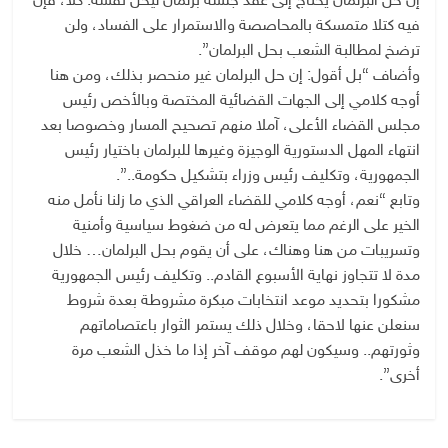
إن حل البرلمان يحتاج إلى عقد جلسة برلمان ليحل نفسه. كلا، فإن
فيه كتلا متمسكة بالمحاصصة والاستمرار على الفساد، ولن
ترضخ لمطالبة الشعب بحل البرلمان”.
وأضاف “بل أقول: إن حل البرلمان غير منحصر بذلك، ومن هنا
أوجه كلامي إلى الجهات القضائية المختصة وبالأخص رئيس
مجلس القضاء الأعلى، آملا منهم تصحيح المسار وخصوصا بعد
انتهاء المهل الدستورية الوجيزة وغيرها للبرلمان باختيار رئيس
الجمهورية، وتكليف رئيس وزراء بتشكيل حكومة..”.
وتابع “نعم، أوجه كلامي للقضاء العراقي الذي ما زلنا نأمل منه
الخير على الرغم مما يتعرض له من ضغوط سياسية وأمنية
وتسريبات من هنا وهناك، على أن يقوم بحل البرلمان… خلال
مدة لا تتجاوز نهاية الأسبوع القادم.. وتكليف رئيس الجمهورية
مشكورا بتحديد موعد انتخابات مبكرة مشروطة بعدة شروط
سنعلن عنها لاحقا، وخلال ذلك يستمر الثوار باعتصاماتهم
وثورتهم.. وسيكون لهم موقف آخر إذا ما خذل الشعب مرة
أخرى”.