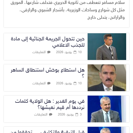
سلام مسافر تنعطف من ثانوية الحريري فتدلف شارعها، المورق
مثل كل شوارع وساحات الوزيرية، بأشجار الشبوي والرازقي،
والرارانج، يتدلى خارج
حين تتحول الجريمة الجنائية إلى مادة
للجذب الاعلامي
التعليقات
10 يونيو، 2026
هل استطاع بوخش استنطاق الساهر
؟
التعليقات
10 يونيو، 2026
في يوم الغدير : هل الولاية كلمات
نرددها أم قيم نعيشها؟
التعليقات
3 يونيو، 2026
قبل الترقية والتكليف … تحققوا من