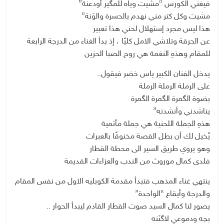
فيغني الكورس “مشيت وياه للمگير أودعنة”
مشيت وكل كتر مني نهدم بالحسرة والوَنة”
هذا ليس مجرد إستهلال لحني هذا تعبير
عن الحرقة وتلاشي الامل كليًا ، إذ بدأ الغناء من الدرجة الرابعة
للمقام وهذهِ النغمة هي روح الصبا الحزين
يدخل الفنان الكبير ياس خضر فيقول..
على الرملة الرملة الرملة
بضوة الگمرة الگمرة الگمرة
يناشدني وأنشدنه”
هذهِ الجملة اللحنية هي جملة مأتمية
يُخيل لك أن بطل القصة مخنوقًا بالعبرات
وهو يروي طريق السير الى محطة القطار
فلدى كمال موروث من الندب والعزاءات القديمة
ينتهي غناء المذهب فتبدأ مقدمة الكوبليه الاول من نفس المقام
والدرجة وأيقاع “الواحدة”
يصور لنا كمال السيد صوت القطار القادم ليبدأ الحوار ..
بچه ودموعي لاگنَنه