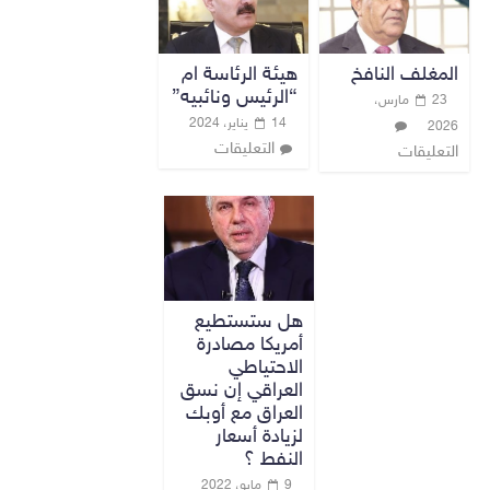
المغلف النافخ
هيئة الرئاسة ام
“الرئيس ونائبيه”
23 مارس،
14 يناير، 2024
2026
التعليقات
التعليقات
هل ستستطيع
أمريكا مصادرة
الاحتياطي
العراقي إن نسق
العراق مع أوبك
لزيادة أسعار
النفط ؟
9 مايو، 2022