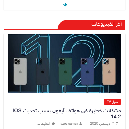
القضاء الأعلى: القبض على عدد من
آخر الفيديوهات
موظفي بلدية الناصرية ومعقبين
ضبطت بحوزتهم مستندات وأختام
مزورة
7 أغسطس، 2026
No Comment
محكمة أمريكية تلزم “ميتا” بدفع
567 مليون دولار
7 أغسطس، 2026
No Comment
سيل TV
مشكلات خطيرة فى هواتف آيفون بسبب تحديث IOS
14.2
7 ديسمبر، 2020
azez samea
التعليقات