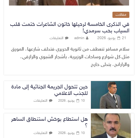
مقالات
في الذكرى الخامسة لرحيلها خاتون الشاعرات ختمت قلب
السياب بحب سرمدي!
21 يونيو، 2026
admin
التعليقات
سلام مسافر تنعطف من ثانوية الحريري فتدلف شارعها، المورق
مثل كل شوارع وساحات الوزيرية، بأشجار الشبوي والرازقي،
والرارانج، يتدلى خارج
حين تتحول الجريمة الجنائية إلى مادة
للجذب الاعلامي
التعليقات
10 يونيو، 2026
هل استطاع بوخش استنطاق الساهر
؟
التعليقات
10 يونيو، 2026