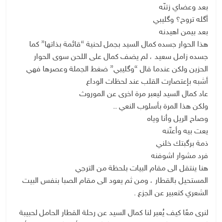
بعد وعضاي زتنّه
أگله تروح؟ وگليبي
بعد بيمن اهيدنه
هذا الحوار جسده كمال السيد بجمل لحنية “قائمة بذاتها” كما
جسده زامل سعيد ، لم يضف كمال على اللحن سوى الحوار
الحزين ولكن عندما قال “وگليبي” ضغط الجملة وعصرها فهي
أشبه بإعتصارت القلب عند لحظات الوداع
عاد كمال السيد ليعبر مرة اخرى عن الموروث
ولكن هذا المرة بأسلوب النعي ..
وصاح الريل وأنا وياه
يعت بيه وأعتّنه
ذمة برگبتك خلني
فرد مشوار اشوفنه
هنا ينتقل الى مقام البيات بلحظة من الترجي
المستحيل بالقطار ، ومن ثم يعود الى مقام الصبا بنفس البيت
الشعري كتعبير عن الجزع .
لنرى معًا كيف يُعبر لنا كمال السيد عن رحلة القطار الحامل لحبيبة