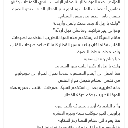
الموَدع . هذه المرة يختار لنا مقام الراست ، تأدي الكمنجات وكأنها
تواسي أعتصارت القلب وترافق سير القطار الذاهب نحو البصرة
فيغني ياس خضر من نفس المقام..
“ولك يا ريل لا تبعد خذت ولفي وأريدنه
وجزاني يجر فراكينه ومامش حيل أردنّه”
مقام السيگا لم يستخدم هذهِ المرة للتطريب استخدمه لصرخات
القلب فكلما كان يبتعد مسير القطار كلما تتصاعد صرخات القلب
وأعد محاط محاط للبصرة
جِزا ونام وهدل شعره
ولك يا ريل لا تگعر اخاف تفزز السمرة..
هنا انتقل الى أيقاع المقسوم عندما تحول الحوار الى مونولوج
من نفس المقام فجعل حوار النفس
حالة تطريبية بعد ان استخدم السيگا لصرخات القلب ، صوره هذه
المرة للتطريب بحكم حركة القطار
وأرد للناصرية أردود مخنوگ بألف عبره
يراويني النهر موگاف حبنه وديرة العشرة
هنا يعود الى مقام الصبا رمز الحكاية
فالشعور هنا مثقل بالفقد واللاعودة فيلحنها كمال