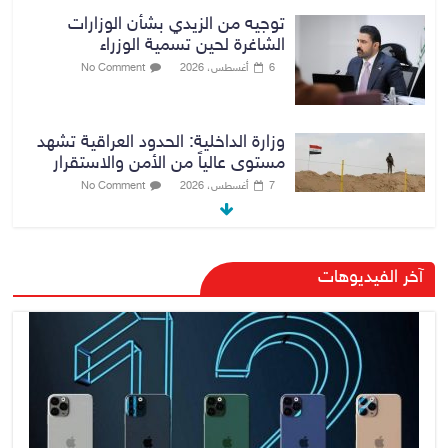
توجيه من الزيدي بشأن الوزارات
الشاغرة لحين تسمية الوزراء
6 أغسطس، 2026
No Comment
وزارة الداخلية: الحدود العراقية تشهد
مستوى عالياً من الأمن والاستقرار
7 أغسطس، 2026
No Comment
القضاء الأعلى: القبض على عدد من
آخر الفيديوهات
موظفي بلدية الناصرية ومعقبين
ضبطت بحوزتهم مستندات وأختام
مزورة
7 أغسطس، 2026
No Comment
محكمة أمريكية تلزم “ميتا” بدفع
567 مليون دولار
7 أغسطس، 2026
No Comment