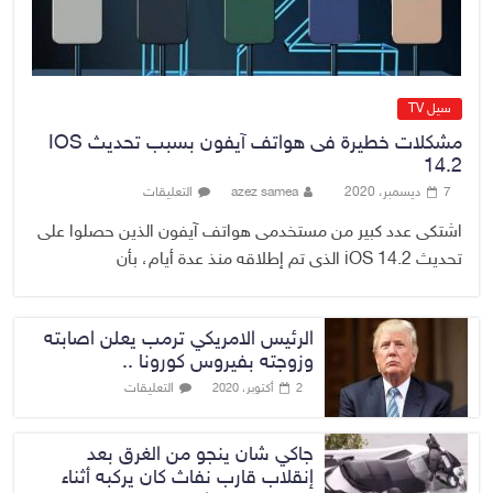
سيل TV
مشكلات خطيرة فى هواتف آيفون بسبب تحديث IOS
14.2
7 ديسمبر، 2020
azez samea
التعليقات
اشتكى عدد كبير من مستخدمى هواتف آيفون الذين حصلوا على
تحديث iOS 14.2 الذى تم إطلاقه منذ عدة أيام، بأن
الرئيس الامريكي ترمب يعلن اصابته
وزوجته بفيروس كورونا ..
التعليقات
2 أكتوبر، 2020
جاكي شان ينجو من الغرق بعد
إنقلاب قارب نفاث كان يركبه أثناء