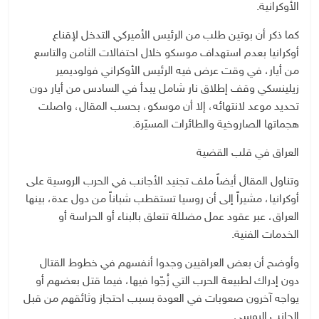
الأوكرانية.
كما ذكر أن بوتين طلب من الرئيس الأميركي التدخل لإقناع
أوكرانيا بعدم استهداف موسكو خلال احتفالات الثامن والتاسع
من أيار، في وقت عرض فيه الرئيس الأوكراني فولوديمير
زيلينسكي وقف إطلاق نار شامل يبدأ في السادس من أيار دون
تحديد موعد لانتهائه، إلا أن موسكو، بحسب المقال، واصلت
هجماتها الصاروخية والطائرات المسيّرة.
العراق في قلب القضية
وتناول المقال أيضاً ملف تجنيد الأجانب في الحرب الروسية على
أوكرانيا، مشيراً إلى أن روسيا تستقطب شباناً من دول عدة، بينها
العراق، عبر عقود عمل مضللة تتعلق بالبناء أو الحراسة أو
الخدمات الفنية.
وأوضح أن بعض العراقيين وجدوا أنفسهم في خطوط القتال
دون إدراك لطبيعة الحرب التي زُجّوا فيها، فيما قتل بعضهم أو
يواجه آخرون صعوبات في العودة بسبب احتجاز وثائقهم من قبل
الجانب الروسي.