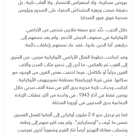
عروض عسكرية، ولا استعراض للانتصار، ولا ألعاب نارية، بل
دقيقة صمت وزهرة الخشخاش الحمراء على الصدور ورؤوس
منحنية فوق قبور الضحايا.
خلال الحرب، جُنّد نحو سبعة ملايين شخص من الأراضي
الأوكرانية في صفوف الجيش الأحمر، ولم يعد نصفهم إلى
ديارهم. أما الذين عادوا، فقد عاد نصفهم بإعاقات دائمة.
وقد اجتاحت خطوط القتال الأراضي الأوكرانية مرتين، من الشرق
إلى الغرب ثم بالعكس، ما أدى إلى تدمير مئات المدن وآلاف
القرى جزئياً أو بالكامل، فيما اختفت بعض القرى من الوجود مع
سكانها. ففي قرية كوريكيفكا بمنطقة تشيرنيهيف الأوكرانية،
ارتكبت وحدات نازية مجزرة بحق أكثر من ستة آلاف مدني خلال
يومين فقط في آذار 1943، في واحدة من أكبر عمليات الإبادة
الجماعية بحق المدنيين في أوروبا المحتلة.
كما تم ترحيل نحو 2.4 مليون أوكراني إلى ألمانيا للعمل القسري
ضمن ما عُرف بـ”أوستاربايتر”، ولم يعد كثير منهم إلى وطنه.
وشملت معاناة التهجير أيضاً تتار القرم وشعوباً أخرى تعرضت