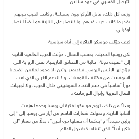
للترحيل القسري في عهد ستالين.
ورغم كل ذلك، قاتل الأوكرانيون بشجاعة، وكانت الحرب حربهم
بقدر ما كانت حرب غيرهم. والانتصار على النازية هو أيضاً انتصار
أوكراني.
كيف حوّلت موسكو الذاكرة إلى أداة سياسية
لكن روسيا الحديثة، بحسب المقال، حوّلت الحرب العالمية الثانية
إلى “عقيدة دولة” خالية من الحقائق التاريخية. ففي الرواية التي
يروّج لها الرئيس الروسي فلاديمير بوتين، لا وجود لملايين الضحايا
السوفييت من مختلف القوميات، ولا للدعم الغربي الذي لعب
دوراً أساسياً في دعم الاتحاد السوفييتي خلال الحرب، ولا لجبهات
القتال الغربية وإنزال النورماندي.
وبدلاً من ذلك، تروّج موسكو لفكرة أن روسيا وحدها هزمت
ألمانيا النازية. وتحولت شعارات التاسع من أيار في روسيا إلى “إلى
برلين مجدداً” و”يمكننا أن نفعلها مرة أخرى”، بدلاً من شعار “لن
يتكرر أبداً” الذي تتبناه بقية دول العالم.