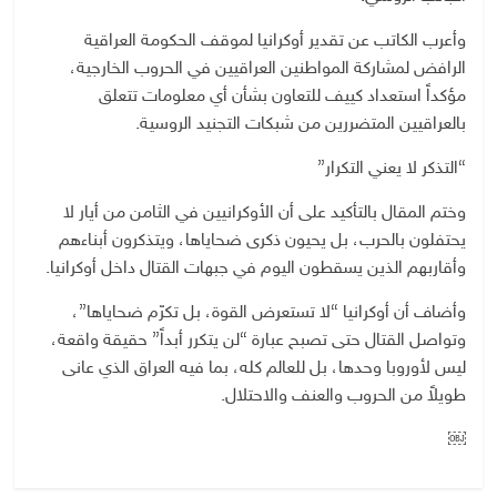
وأعرب الكاتب عن تقدير أوكرانيا لموقف الحكومة العراقية
الرافض لمشاركة المواطنين العراقيين في الحروب الخارجية،
مؤكداً استعداد كييف للتعاون بشأن أي معلومات تتعلق
بالعراقيين المتضررين من شبكات التجنيد الروسية.
“التذكر لا يعني التكرار”
وختم المقال بالتأكيد على أن الأوكرانيين في الثامن من أيار لا
يحتفلون بالحرب، بل يحيون ذكرى ضحاياها، ويتذكرون أبناءهم
وأقاربهم الذين يسقطون اليوم في جبهات القتال داخل أوكرانيا.
وأضاف أن أوكرانيا “لا تستعرض القوة، بل تكرّم ضحاياها”،
وتواصل القتال حتى تصبح عبارة “لن يتكرر أبداً” حقيقة واقعة،
ليس لأوروبا وحدها، بل للعالم كله، بما فيه العراق الذي عانى
طويلاً من الحروب والعنف والاحتلال.
￼