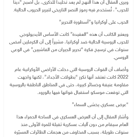
ويرى المقال أن هذا النهج لم يعد تخليداً للذكرى، بل أصبح “ديناً
للحرب”، تُستخدم فيه رموز النصر التاريخي لتبرير الحروب الحالية.
الحرب على أوكرانيا و”أسطورة التحرير”
ويعتبر الكاتب أن هذه “العقيدة” كانت الأساس الأيديولوجي
للحرب الروسية الحالية ضد أوكرانيا، مشيراً إلى أن الكرملين أمضى
سنوات في ترسيخ فكرة “تحرير الجيران من الفاشيين” في الوعي
الروسي.
وأضاف أن القوات الروسية التي دخلت الأراضي الأوكرانية عام
2022 كانت تعتقد أنها تكرر “بطولات الأجداد”، لكنها واجهت
مقاومة عنيفة وخسائر كبيرة، حتى في المناطق الناطقة بالروسية
التي توقعت موسكو استقبال قواتها فيها بالورود.
“عرض عسكري يخشى السماء”
وأشار المقال إلى أن العرض العسكري في الساحة الحمراء هذا
العام سيقام من دون آليات عسكرية ثقيلة للمرة الأولى منذ
سنوات طويلة، بسبب المخاوف من هجمات الطائرات المسيّرة