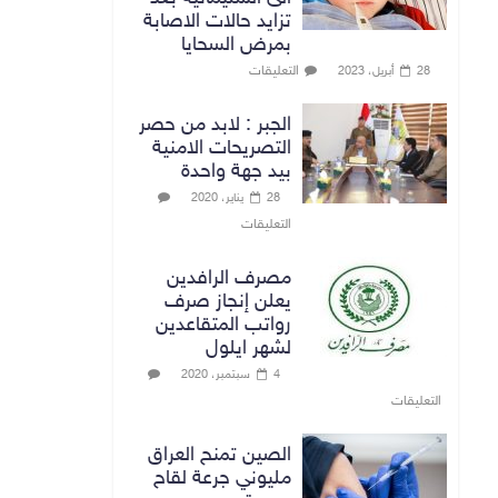
تزايد حالات الاصابة
بمرض السحايا
التعليقات
28 أبريل، 2023
الجبر : لابد من حصر
التصريحات الامنية
بيد جهة واحدة
28 يناير، 2020
التعليقات
مصرف الرافدين
يعلن إنجاز صرف
رواتب المتقاعدين
لشهر ايلول
4 سبتمبر، 2020
التعليقات
الصين تمنح العراق
مليوني جرعة لقاح