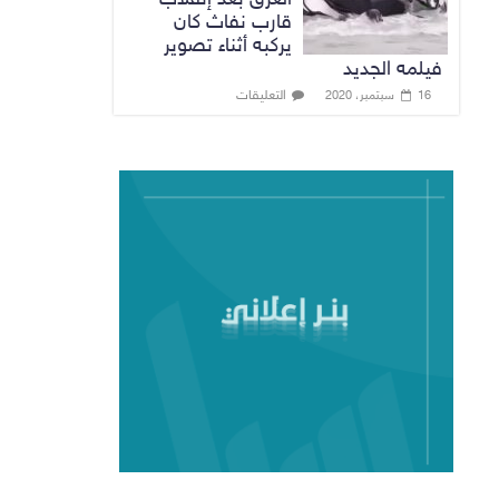
قارب نفاث كان
يركبه أثناء تصوير
فيلمه الجديد
التعليقات
16 سبتمبر، 2020