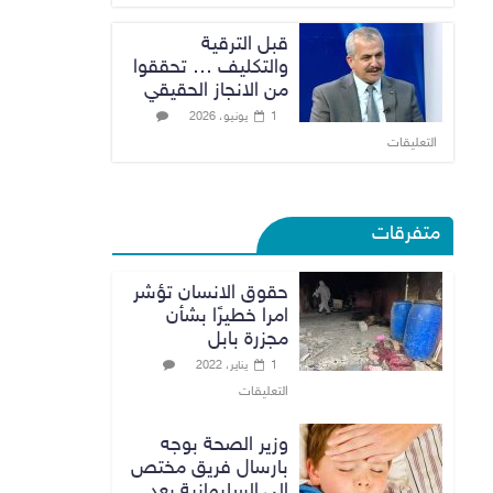
قبل الترقية
والتكليف … تحققوا
من الانجاز الحقيقي
1 يونيو، 2026
التعليقات
متفرقات
حقوق الانسان تؤشر
امرا خطيرًا بشأن
مجزرة بابل
1 يناير، 2022
التعليقات
وزير الصحة بوجه
بارسال فريق مختص
الى السليمانية بعد