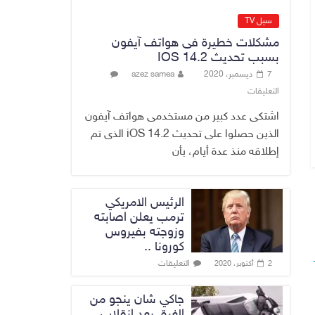
القضاء الأعلى:
القبض على عدد من
سيل TV
موظفي بلدية
مشكلات خطيرة فى هواتف آيفون
الناصرية ومعقبين
بسبب تحديث IOS 14.2
ضبطت بحوزتهم
7 ديسمبر، 2020
azez samea
مستندات وأختام
التعليقات
مزورة
7 أغسطس، 2026
No Comment
اشتكى عدد كبير من مستخدمى هواتف آيفون
الذين حصلوا على تحديث iOS 14.2 الذى تم
إطلاقه منذ عدة أيام، بأن
الرئيس الامريكي
ترمب يعلن اصابته
وزوجته بفيروس
كورونا ..
التعليقات
2 أكتوبر، 2020
جاكي شان ينجو من
الغرق بعد إنقلاب