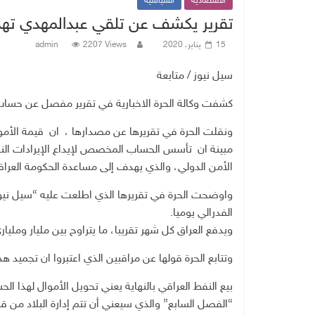
الاقتصادية
السياسية
تقرير يكشف عن تلقي عبدالمهدي تهدي
15 يناير، 2020
2207 Views
admin
سيل نيوز / متابعة
كشفت وكالة الحرة الاخبارية في تقرير مفصل عن حساب ،
ونقلت الحرة في تقريرها عن مصدارها ، ان قيمة الأموال في هذا 
الأمن الدولي، والذي يهدف إلى مساعدة الحكومة العراق
واوضحت الحرة في تقريرها الذي اطلعت عليه “سيل نيوز
الفدرالي يوميا.
ويدفع العراق كل شهر تقريبا، ما يتراوح بين مليار ومليا
وتتابع الحرة قولها عن مراقبين الذي اعتبروا ان تجميد ه
بيع النفط العراقي بالنهاية يعني تحويل الأموال لهذا ال
“الفصل السابع” والذي سيعني أن تتم إدارة البلاد من قب