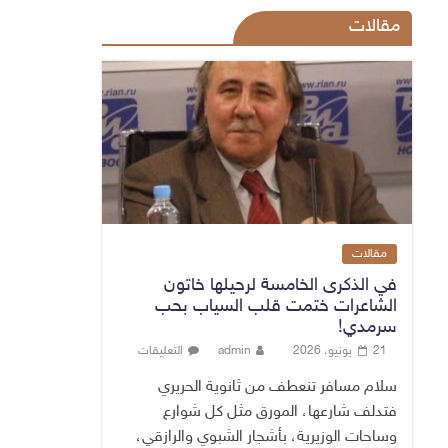
مقالات
مقالات
في الذكرى الخامسة لرحيلها خاتون
الشاعرات ختمت قلب السياب بحب
سرمدي!
21 يونيو، 2026
admin
التعليقات
سلام مسافر تنعطف من ثانوية الحريري
فتدلف شارعها، المورق مثل كل شوارع
وساحات الوزيرية، بأشجار الشبوي والرازقي،