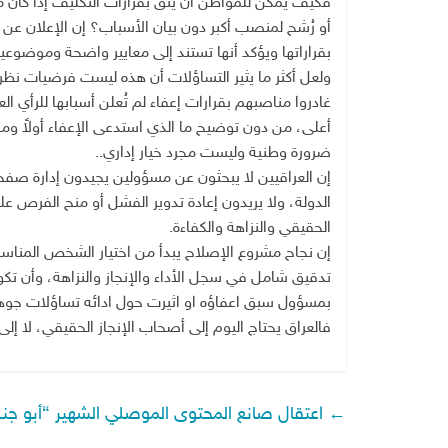
فكيف يمكن للمواطن أن يثق بقرارات التكليف إذا كان م
أو رُشح لمنصب أكبر دون بيان الأسباب؟ إن الإعلان عن أ
بقراراتها ويؤكد أنها تستند إلى معايير واضحة وموضوعية
ولعل أكثر ما يثير التساؤلات أن هذه ليست فرضيات نظري
غادروا مناصبهم بقرارات إعفاء لم تُعلن أسبابها للرأي
أعلى، من دون توضيح ما الذي استدعى الإعفاء أولاً وما ا
ضرورة وطنية وليست مجرد خيار إداري..
إن العراقيين لا يبحثون عن مسؤولين يجيدون إدارة ص
الدولة، ولا يريدون إعادة تدوير الفشل أو منح الفرص ع
الحقيقي والنزاهة والكفاءة.
إن نجاح مشروع الإصلاح يبدأ من اختيار الشخص المنا
تدقيق شامل في سجل الأداء والإنجاز والنزاهة، وأن تك
بمسؤول سبق اعفاؤه او اثيرت حول ادائه تساؤلات جوهري
فالعراق يحتاج اليوم إلى أصحاب الإنجاز الحقيقي، لا إل
←
اعتقال صانع المحتوى الموصلي الشهير “أبو جنة