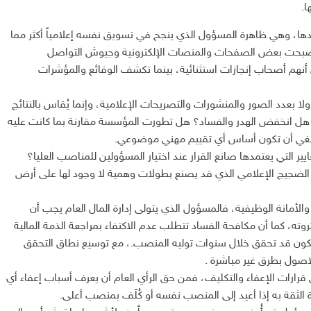
ا.
ا، وهي ظاهرة المسؤول الذي ينجح في تسويق نفسه إعلامياً أكثر مما
 أصبحت بعض الصفحات والمنصات الإلكترونية وجيوش التواصل
نهم أصحاب إنجازات استثنائية، بينما تكشف الوقائع والمؤشرات
لا بعدد الصور والمنشورات والتصريحات الإعلامية، وإنما يُقاس بالنتائج
 هل انخفض الهدر والفساد؟ هل تطورت المؤسسة مقارنة بما كانت عليه
نبغي أن تكون أساس أي تقييم مهني موضوعي.
ير التي يعتمدها صانع القرار عند اختيار المسؤولين للمناصب العليا؟
ى الضجيج الإعلامي الذي قد يصنع بطولات وهمية لا وجود لها على أرض
 والأمانة الوظيفية، فالمسؤول الذي يتولى إدارة المال العام يجب أن
ه، كما أن مكافحة الفساد تتطلب عدم الاكتفاء بمراجعة الذمة المالية
 يكون قد تحقق خلال سنوات توليه المنصب.، مع توسيع نطاق التحقق
اصول بطرق غير مباشرة .
قرارات الإعفاء والتكليف، فمن حق الرأي العام أن يعرف أسباب إعفاء أي
ثقة به إذا أعيد إلى المنصب نفسه أو كُلّف بمنصب أعلى.