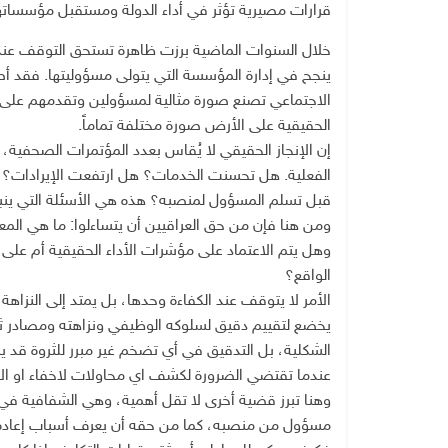
قرارات مصيرية تؤثر في أداء الدولة ومستقبل مؤسساته
خلال السنوات الماضية برزت ظاهرة تستحق التوقف عنده
ينجح في إدارة المؤسسة التي يتولى مسؤوليتها. فقد
الاجتماعي تصنع صورة مثالية لمسؤولين وتقدمهم على أ
الحقيقية على الأرض صورة مختلفة تماماً.
إن الإنجاز الحقيقي لا يُقاس بعدد المؤتمرات الصحفية، و
الفعلية. هل تحسنت الخدمات؟ هل ارتفعت الإيرادات؟
قبل تسلم المسؤول لمنصبه؟ هذه هي الأسئلة التي ي
ومن هنا فإن من حق العراقيين أن يتساءلوا: ما هي المعاي
وهل يتم الاعتماد على مؤشرات الأداء الحقيقية أم عل
الواقع؟
الأمر لا يتوقف عند الكفاءة وحدها، بل يمتد إلى النزاهة
يخضع لتقييم دقيق لسلوكه الوظيفي ونزاهته ومصادر ثروت
الشكلية، بل التدقيق في أي تضخم غير مبرر للثروة قد
عندما تقتضي الضرورة لكشف اي محاولات لاخفاء او ال
وهنا تبرز قضية أخرى لا تقل أهمية، وهي الشفافية في 
مسؤول من منصبه، كما من حقه أن يعرف أسباب إعادة ال