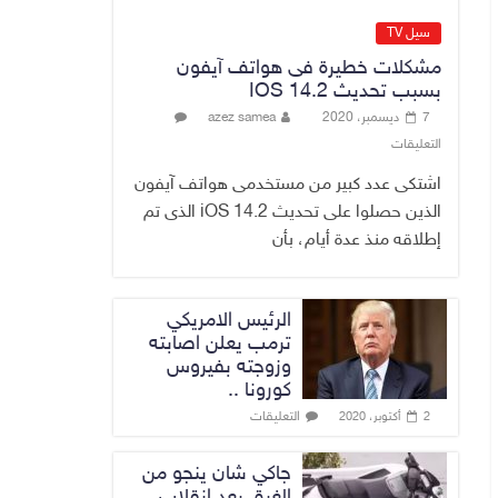
القضاء الأعلى:
القبض على عدد من
سيل TV
موظفي بلدية
مشكلات خطيرة فى هواتف آيفون
الناصرية ومعقبين
بسبب تحديث IOS 14.2
ضبطت بحوزتهم
7 ديسمبر، 2020
azez samea
مستندات وأختام
التعليقات
مزورة
7 أغسطس، 2026
No Comment
اشتكى عدد كبير من مستخدمى هواتف آيفون
الذين حصلوا على تحديث iOS 14.2 الذى تم
إطلاقه منذ عدة أيام، بأن
الرئيس الامريكي
ترمب يعلن اصابته
وزوجته بفيروس
كورونا ..
التعليقات
2 أكتوبر، 2020
جاكي شان ينجو من
الغرق بعد إنقلاب