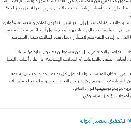
سؤول قد أُعفي من منصبه، وبقي بعيداً عنه لأشهر طويلة، ثم أعيد إليه
سباب الإعفاء وأسباب إعادة التكليف لا يسيء إلى الدولة، بل يعزز الثقة
.
ة أو حالات افتراضية، بل إن العراقيين يتذكرون نماذج واقعية لمسؤولين
 العام، ثم عادوا بعد مدة إلى مواقعهم أو تم تداول أسمائهم لشغل مناصب
لذي برر إعادة الثقة بهم لاحقاً. إن مثل هذه الحالات تجعل الشفافية
فحات التواصل الاجتماعي، بل عن مسؤولين يجيدون إدارة مؤسسات
لى أساس النفوذ والعلاقات أو الحملات الإعلامية، بل على أساس الإنجاز
سب في المكان المناسب، ولذلك فإن كل تكليف جديد يجب أن يسبقه
ون الشفافية حاضرة في كل مراحل الاختيار، خصوصا عندما يتعلق الامر
ة لم يتم توضيحها للرأي العام .
ى أصحاب الإنجاز الفيسبوكي.
” للتحقيق بمصدر أمواله