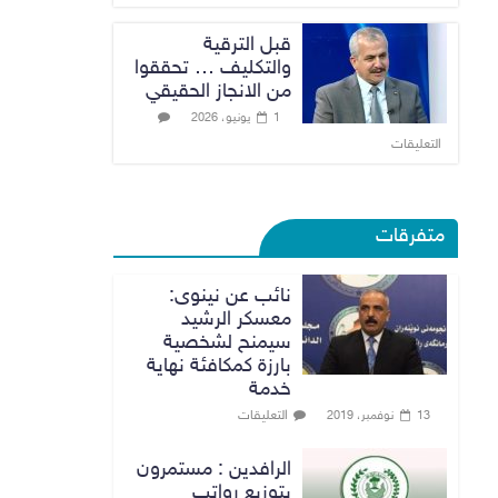
قبل الترقية
والتكليف … تحققوا
من الانجاز الحقيقي
1 يونيو، 2026
التعليقات
متفرقات
نائب عن نينوى:
معسكر الرشيد
سيمنح لشخصية
بارزة كمكافئة نهاية
خدمة
التعليقات
13 نوفمبر، 2019
الرافدين : مستمرون
بتوزيع رواتب