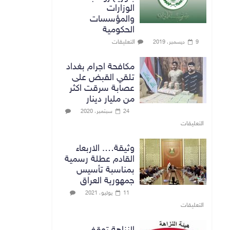
الوزارات
والمؤسسات
الحكومية
التعليقات
9 ديسمبر، 2019
مكافحة اجرام بغداد
تلقي القبض على
عصابة سرقت اكثر
من مليار دينار
24 سبتمبر، 2020
التعليقات
وثيقة…. الاربعاء
القادم عطلة رسمية
بمناسبة تأسيس
جمهورية العراق
11 يوليو، 2021
التعليقات