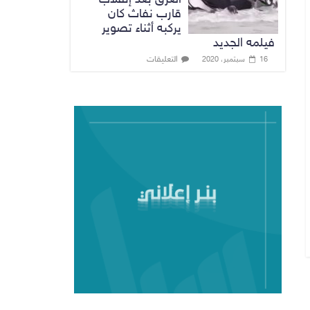
قارب نفاث كان
يركبه أثناء تصوير
فيلمه الجديد
التعليقات
16 سبتمبر، 2020