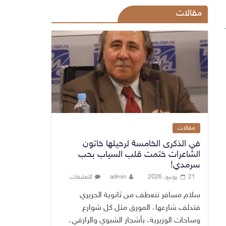
مقالات
مقالات
في الذكرى الخامسة لرحيلها خاتون
الشاعرات ختمت قلب السياب بحب
سرمدي!
21 يونيو، 2026
admin
التعليقات
سلام مسافر تنعطف من ثانوية الحريري
فتدلف شارعها، المورق مثل كل شوارع
وساحات الوزيرية، بأشجار الشبوي والرازقي،