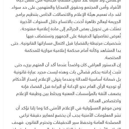
الإعلامي ولا سيما عند تناول القضايا الجنائية التي تمس حياة
الأفراد وأمن المجتمع وحقوق الضحايا والمتهمين على حد سواء.
لقد جاء تعميم هيئة الإعلام والاتصالات الخاص بتنظيم برامج
الجريمة ليعالج ظاهرة أخذت بالاتساع خلال السنوات الأخيرة
تمثلت في تحويل بعض الجرائم إلى مادة إعلامية مفتوحة،
تُعرض تفاصيلها الدقيقة على الجمهور وتستضاف فيها
شخصيات مرتبطة بالقضايا قبل اكتمال مساراتها القانونية، حتى
بدا المشاهد وكأنه أمام محكمة إعلامية موازية للمحكمة
المختصة.
إن الدستور العراقي كان واضحاً عندما أكد أن المتهم بريء حتى
تثبت إدانته بحكم قضائي بات وهذه ليست مجرد عبارة قانونية
بل ضمانة أساسية للعدالة وعندما يتولى الإعلام إصدار الأحكام
أو توجيه الرأي العام نحو الإدانة أو البراءة قبل القضاء فإنه
يضعف الثقة بالمؤسسات المعنية ويخلط بين وظيفة الإعلام
واختصاص العدالة.
ومن موقع المسؤولية في الإعلام الأمني كنا وما زلنا نؤكد أن
نشر المعلومات الأمنية يجب أن يخضع لمعايير دقيقة تراعي
المصلحة العامة وتحفظ سير التحقيقات وتحترم القانون. فهدف