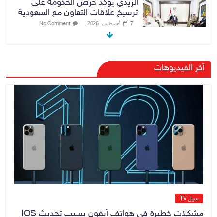
الزيدي يؤكد حرص الحكومة على
ترسيخ علاقات التعاون مع السعودية
7 أغسطس، 2026
No Comment
وزارة الداخلية: الحدود العراقية تشهد
آخر الفيديوهات
مستوى عالياً من الأمن والاستقرار
7 أغسطس، 2026
No Comment
القضاء الأعلى: القبض على عدد من
موظفي بلدية الناصرية ومعقبين
ضبطت بحوزتهم مستندات وأختام
مزورة
7 أغسطس، 2026
No Comment
سيل TV
مشكلات خطيرة فى هواتف آيفون بسبب تحديث IOS