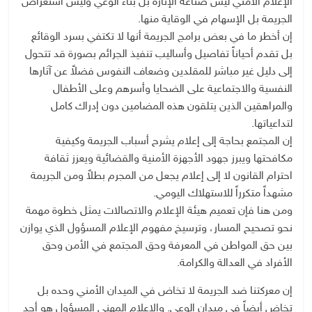
الإعلام الأمني ليس صناعة الإثارة بل بناء الوعي وليس استعراض
الجريمة بل الإسهام في الوقاية منها.
إن أخطر ما في بعض برامج الجريمة أنها لا تكتفي بسرد الوقائع
بل تقدم أحياناً تفاصيل وأساليب تنفيذ الجرائم بصورة قد تتحول
إلى دليل غير مباشر للمقلدين وضعاف النفوس فضلاً عن آثارها
النفسية والاجتماعية على الضحايا وأسرهم وعلى الأطفال
والمراهقين الذين يتلقون هذه المضامين دون إدراك كامل
لتداعياتها.
إن المجتمع بحاجة إلى إعلام يشرح أسباب الجريمة وكيفية
مكافحتها ويبرز جهود الأجهزة الأمنية والقضائية ويعزز ثقافة
احترام القانون لا إلى إعلام يجعل من المجرم بطلاً ومن الجريمة
مشهداً متكرراً للاستهلاك اليومي.
ومن هنا فإن تعميم هيئة الإعلام والاتصالات يمثل خطوة مهمة
نحو تصحيح المسار، وترسيخ مفهوم الإعلام المسؤول الذي يوازن
بين حق المواطن في المعرفة وحق المجتمع في الأمن وحق
الأفراد في العدالة والكرامة.
إن معركتنا ضد الجريمة لا تخاض في الميدان الأمني وحده بل
تخاض أيضاً في ميدان الوعي. والإعلام المهني المسؤول هو أحد