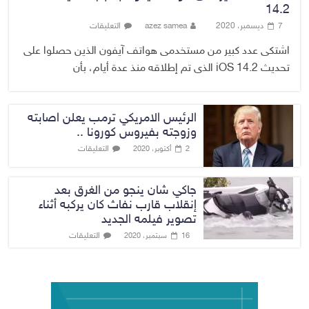
14.2
7 ديسمبر، 2020
azez samea
التعليقات
اشتكى عدد كبير من مستخدمى هواتف آيفون الذين حصلوا على
تحديث iOS 14.2 الذى تم إطلاقه منذ عدة أيام، بأن
الرئيس الامريكي ترمب يعلن اصابته
وزوجته بفيروس كورونا ..
التعليقات
2 أكتوبر، 2020
جاكي شان ينجو من الغرق بعد
إنقلاب قارب نفاث كان يركبه أثناء
تصوير فيلمه الجديد
التعليقات
16 سبتمبر، 2020