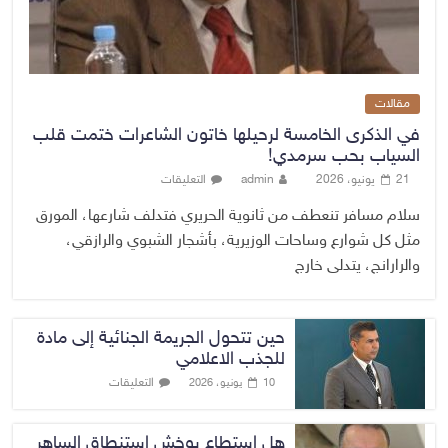
مقالات
في الذكرى الخامسة لرحيلها خاتون الشاعرات ختمت قلب
السياب بحب سرمدي!
21 يونيو، 2026
admin
التعليقات
سلام مسافر تنعطف من ثانوية الحريري فتدلف شارعها، المورق
مثل كل شوارع وساحات الوزيرية، بأشجار الشبوي والرازقي،
والرارانج، يتدلى خارج
حين تتحول الجريمة الجنائية إلى مادة
للجذب الاعلامي
التعليقات
10 يونيو، 2026
هل استطاع بوخش استنطاق الساهر