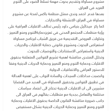
مشروع مساواة وتقديم بحوث مهمة تسلط الضوء على التنوع
الفريد في العراق.
بعدها قدم احمد وندي ممثل منظمة باكس لمحة عن مشروع
مساواة في العراق-الانشطة والانجازات.
كما ركز ميخائيل بنيامي داود رئيس تحالف الاقليات العراقية على
رؤية منظمات المجتمع المدني في تعزيزحمايةالتنوع ومنع التمييز .
وتناولت العروض التقديمية من فريق الشباب لبرنامج مساواة
استعراض البحوث ومشروع قانوني حماية الاقليات والحريات
الدينية واستعراض الاستنتاجات والتوصيات للبحوث.
وتخلل المنتدى مناقشة اهمية تشريع القوانين المتعلقة بحقوق
الاقليات وحماية التنوع ومنع التمييز وحماية الحريات الدينية وفقا
للدستور العراقي والاتفاقيات الدولية.
وانصبت مداخلات السيدات والسادة النواب على اهمية العدالة
في تطبيق القوانين وتحقيق المساواة في العديد من القضايا
مشيرين الى ان الاقليات الدينية تحتاج الى اعتماد سياسات
مختلفة والتعامل بجدية مع متطلبات بقائهم في العراق الى
جانب ضرورة مناقشة القانون الخاصة بحقوق الاقليات وحماية
التنوع ومنع التمييز وحماية الحريات الدينية بشكل مستفيض