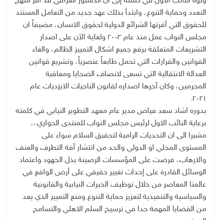
ونوه النائب الأول في كلمته إلى ان الدستور العراقي قد أقر منهج
التعدد وحماية التنوع، وابتدأ بذلك عهد جديد من التعامل المستند
للحقوق التي أقرتها الشرائع الدولية لحقوق الانسان، مضيفاً ان
مجلس النواب عمل منذ عام ٢٠٠٣ ولغاية الآن على اصدار
التشريعات المتعلقة برفع جميع اشكال التمييز الظالم، والغاء
القوانين والقرارات التي تحمل طابعاً عنصرياً، وتشريع قوانين
العدالة الانتقالية التي تسعى لانصاف الضحايا ومعاقبة
المجرمين، وكان آخرها اصداره لقانون الناجيات الايزديات عام
٢٠٢١.
بدوره اشاد سعد فياض مدير عام معهد التطوير النيابي في كلمته
برعاية النائب الاول لرئيس مجلس النواب للمنتدى الحواري،،
مشيرا الى ان التحديات الرامية لتحقيق السلام سواء على
المستوى المحلي او الدولي والحد من انتشار آفة التطرف والعنف
والارهاب، فرضت على المؤسسات الرصينة بذل الجهود واعتماد
الوسائل القادرة على إحداث تغيير حقيقي على أرض الواقع في
عالمنا المعاصر من خلال توظيف الخبرات النيابية والقانونية
والسياسية والتنفيذية لتعزيز حماية التنوع ومنع التمييز الذي يعد
من القضايا المهمة جدا في ترسيخ السلم الاهلي والتسامح