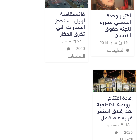
قائممقامية
اختيار وحدة
اربيل : سنحجز
الجميلي مقررة
السيارات التي
للجنة حقوق
تخرق الحظر
الانسان
21 مارس،
19 مايو، 2019
2020
التعليقات
التعليقات
إعادة افتتاح
الروضة الكاظمية
بعد إغلاق استمر
قرابة عام كامل
18 ديسمبر،
2020