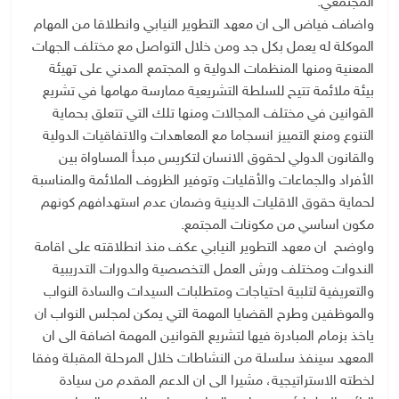
المجتمعي.
واضاف فياض الى ان معهد التطوير النيابي وانطلاقا من المهام
الموكلة له يعمل بكل جد ومن خلال التواصل مع مختلف الجهات
المعنية ومنها المنظمات الدولية و المجتمع المدني على تهيئة
بيئة ملائمة تتيح للسلطة التشريعية ممارسة مهامها في تشريع
القوانين في مختلف المجالات ومنها تلك التي تتعلق بحماية
التنوع ومنع التمييز انسجاما مع المعاهدات والاتفاقيات الدولية
والقانون الدولي لحقوق الانسان لتكريس مبدأ المساواة بين
الأفراد والجماعات والأقليات وتوفير الظروف الملائمة والمناسبة
لحماية حقوق الاقليات الدينية وضمان عدم استهدافهم كونهم
مكون اساسي من مكونات المجتمع.
واوضح ان معهد التطوير النيابي عكف منذ انطلاقته على اقامة
الندوات ومختلف ورش العمل التخصصية والدورات التدريبية
والتعريفية لتلبية احتياجات ومتطلبات السيدات والسادة النواب
والموظفين وطرح القضايا المهمة التي يمكن لمجلس النواب ان
ياخذ بزمام المبادرة فيها لتشريع القوانين المهمة اضافة الى ان
المعهد سينفذ سلسلة من النشاطات خلال المرحلة المقبلة وفقا
لخطته الاستراتيجية، مشيرا الى ان الدعم المقدم من سيادة