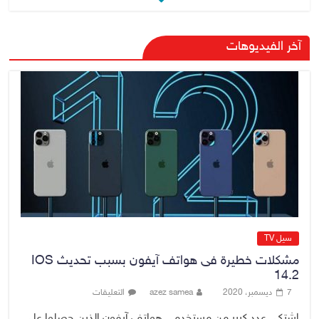
رئيس حكومة إقليم كردستان مسرور
بارزاني ينفي ما يشاع عن وجود
آخر الفيديوهات
عسكري أمريكي في بعض قواعد
الإقليم
8 أغسطس، 2026
No Comment
الدخيل يتابع ميدانياً سير العمل في
المشاريع الاستراتيجية بالموصل
ويشدد على ضرورة إنجازها
8 أغسطس، 2026
No Comment
سيل TV
مشكلات خطيرة فى هواتف آيفون بسبب تحديث IOS
14.2
7 ديسمبر، 2020
azez samea
التعليقات
اشتكى عدد كبير من مستخدمى هواتف آيفون الذين حصلوا على