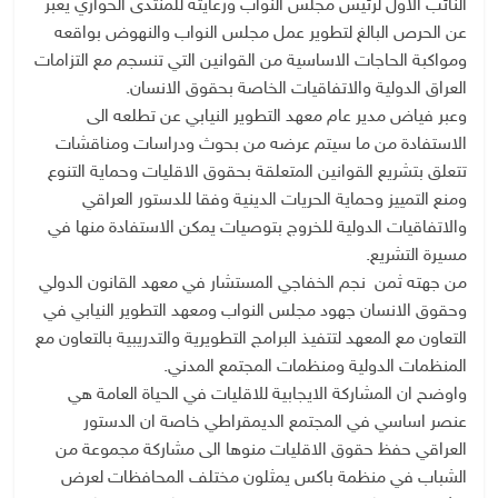
النائب الاول لرئيس مجلس النواب ورعايته للمنتدى الحواري يعبر
عن الحرص البالغ لتطوير عمل مجلس النواب والنهوض بواقعه
ومواكبة الحاجات الاساسية من القوانين التي تنسجم مع التزامات
العراق الدولية والاتفاقيات الخاصة بحقوق الانسان.
وعبر فياض مدير عام معهد التطوير النيابي عن تطلعه الى
الاستفادة من ما سيتم عرضه من بحوث ودراسات ومناقشات
تتعلق بتشريع القوانين المتعلقة بحقوق الاقليات وحماية التنوع
ومنع التمييز وحماية الحريات الدينية وفقا للدستور العراقي
والاتفاقيات الدولية للخروج بتوصيات يمكن الاستفادة منها في
مسيرة التشريع.
من جهته ثمن نجم الخفاجي المستشار في معهد القانون الدولي
وحقوق الانسان جهود مجلس النواب ومعهد التطوير النيابي في
التعاون مع المعهد لتتفيذ البرامج التطويرية والتدريبية بالتعاون مع
المنظمات الدولية ومنظمات المجتمع المدني.
واوضح ان المشاركة الايجابية للاقليات في الحياة العامة هي
عنصر اساسي في المجتمع الديمقراطي خاصة ان الدستور
العراقي حفظ حقوق الاقليات منوها الى مشاركة مجموعة من
الشباب في منظمة باكس يمثلون مختلف المحافظات لعرض