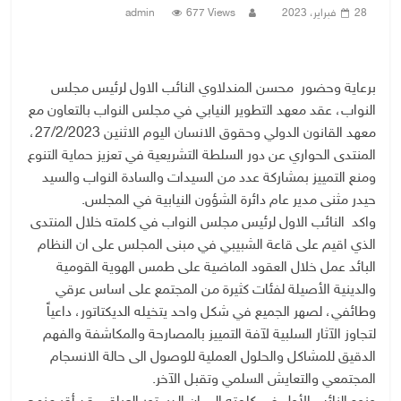
28 فبراير، 2023
677 Views
admin
برعاية وحضور محسن المندلاوي النائب الاول لرئيس مجلس
النواب، عقد معهد التطوير النيابي في مجلس النواب بالتعاون مع
معهد القانون الدولي وحقوق الانسان اليوم الاثنين 27/2/2023،
المنتدى الحواري عن دور السلطة التشريعية في تعزيز حماية التنوع
ومنع التمييز بمشاركة عدد من السيدات والسادة النواب والسيد
حيدر مثنى مدير عام دائرة الشؤون النيابية في المجلس.
واكد النائب الاول لرئيس مجلس النواب في كلمته خلال المنتدى
الذي اقيم على قاعة الشبيبي في مبنى المجلس على ان النظام
البائد عمل خلال العقود الماضية على طمس الهوية القومية
والدينية الأصيلة لفئات كثيرة من المجتمع على اساس عرقي
وطائفي، لصهر الجميع في شكل واحد يتخيله الديكتاتور، داعياً
لتجاوز الآثار السلبية لآفة التمييز بالمصارحة والمكاشفة والفهم
الدقيق للمشاكل والحلول العملية للوصول الى حالة الانسجام
المجتمعي والتعايش السلمي وتقبل الآخر.