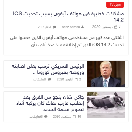
سيل TV
مشكلات خطيرة فى هواتف آيفون بسبب تحديث IOS
14.2
7 ديسمبر، 2020
azez samea
التعليقات
اشتكى عدد كبير من مستخدمى هواتف آيفون الذين حصلوا على
تحديث iOS 14.2 الذى تم إطلاقه منذ عدة أيام، بأن
الرئيس الامريكي ترمب يعلن اصابته
وزوجته بفيروس كورونا ..
التعليقات
2 أكتوبر، 2020
جاكي شان ينجو من الغرق بعد
إنقلاب قارب نفاث كان يركبه أثناء
تصوير فيلمه الجديد
التعليقات
16 سبتمبر، 2020