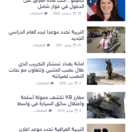
جافيتو : احث قادة العراق على
الدخول في حوار شامل
التعليقات
16 سبتمبر، 2022
التربية تحدد موعدا لبدء العام الدراسي
الجديد
التعليقات
22 يونيو، 2021
امانة بغداد تستنكر التخريب الذي
طال نصب المتنبي وتتعاون مع نحات
النصب لصيانته
التعليقات
2 يناير، 2022
مفارز K9 تكشف حمولة أسلحة
واعتقال سائق السيارة في واسط
التعليقات
5 يونيو، 2019
التربية العراقية تحدد موعد اعلان