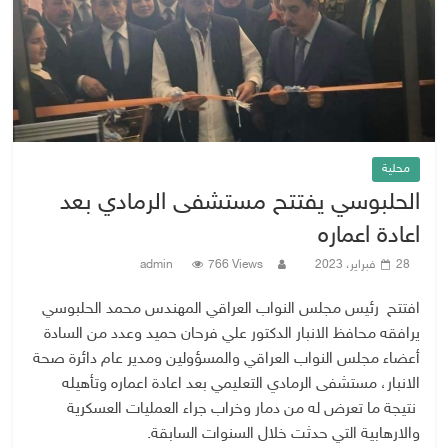
محلية
الحلبوسي يفتتح مستشفى الرمادي بعد
اعادة اعماره
28 فبراير، 2023
766 Views
admin
افتتح رئيس مجلس النواب العراقي المهندس محمد الحلبوسي
يرافقه محافظ الانبار الدكتور علي فرحان حميد وعدد من السادة
أعضاء مجلس النواب العراقي والمسؤولين ومدير عام دائرة صحة
الانبار، مستشفى الرمادي التعليمي بعد اعادة اعماره وتأهيله
نتيجة ما تعرض له من دمار وخراب جراء العمليات العسكرية
والارهابية التي حدثت خلال السنوات السابقة.