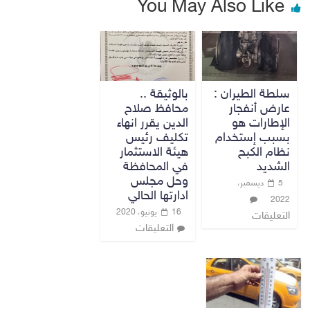
You May Also Like
سلطة الطيران :
بالوثيقة ..
عارض أنفجار
محافظ صلاح
الإطارات هو
الدين يقرر انهاء
بسبب إستخدام
تكليف رئيس
نظام الكبح
هيئة الاستثمار
الشديد
في المحافظة
وحل مجلس
5 ديسمبر،
ادارتها الحالي
2022
16 يونيو، 2020
التعليقات
التعليقات