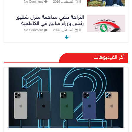
8 أغسطس، 2026
No Comment
النزاهة تنفي مداهمة منزل شقيق
رئيس وزراء سابق في الكاظمية
8 أغسطس، 2026
No Comment
رئيس حكومة إقليم كردستان مسرور
آخر الفيديوهات
بارزاني ينفي ما يشاع عن وجود
عسكري أمريكي في بعض قواعد
الإقليم
8 أغسطس، 2026
No Comment
الدخيل يتابع ميدانياً سير العمل في
المشاريع الاستراتيجية بالموصل
ويشدد على ضرورة إنجازها
8 أغسطس، 2026
No Comment