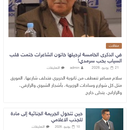
مقالات
في الذكرى الخامسة لرحيلها خاتون الشاعرات ختمت قلب
السياب بحب سرمدي!
21 يونيو، 2026
admin
التعليقات
سلام مسافر تنعطف من ثانوية الحريري فتدلف شارعها، المورق
مثل كل شوارع وساحات الوزيرية، بأشجار الشبوي والرازقي،
والرارانج، يتدلى خارج
حين تتحول الجريمة الجنائية إلى مادة
للجذب الاعلامي
التعليقات
10 يونيو، 2026