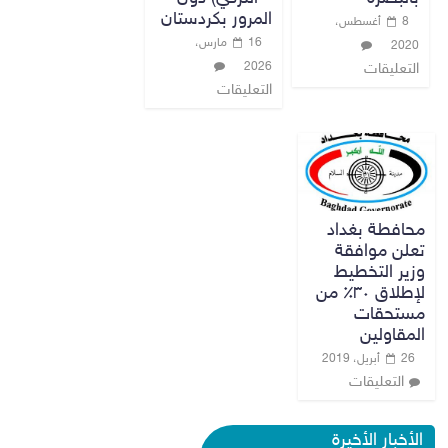
المرور بكردستان
8 أغسطس،
16 مارس،
2020
2026
التعليقات
التعليقات
محافطة بغداد
تعلن موافقة
وزير التخطيط
لإطلاق ٣٠٪؜ من
مستحقات
المقاولين
26 أبريل، 2019
التعليقات
الدخيل يتابع ميدانياً سير العمل في
الأخبار الأخيرة