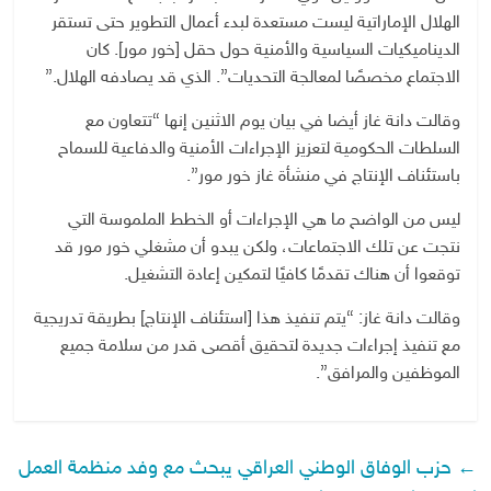
الهلال الإماراتية ليست مستعدة لبدء أعمال التطوير حتى تستقر
الديناميكيات السياسية والأمنية حول حقل [خور مور]. كان
الاجتماع مخصصًا لمعالجة التحديات”. الذي قد يصادفه الهلال.”
وقالت دانة غاز أيضا في بيان يوم الاثنين إنها “تتعاون مع
السلطات الحكومية لتعزيز الإجراءات الأمنية والدفاعية للسماح
باستئناف الإنتاج في منشأة غاز خور مور”.
ليس من الواضح ما هي الإجراءات أو الخطط الملموسة التي
نتجت عن تلك الاجتماعات، ولكن يبدو أن مشغلي خور مور قد
توقعوا أن هناك تقدمًا كافيًا لتمكين إعادة التشغيل.
وقالت دانة غاز: “يتم تنفيذ هذا [استئناف الإنتاج] بطريقة تدريجية
مع تنفيذ إجراءات جديدة لتحقيق أقصى قدر من سلامة جميع
الموظفين والمرافق”.
←
حزب الوفاق الوطني العراقي يبحث مع وفد منظمة العمل