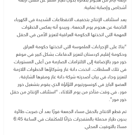
أربعة أيام من هجوم بطائرة بدون طيار أسفر عن مقتل أربعة
أشخاص وإصابة ثمانية.
يعد استئناف الإنتاج بتخفيف الانقطاعات الشديدة في الكهرباء
الناجمة عن هجوم يوم الجمعة، ويبدو أنه يعكس الخطوات
المهمة التي اتخذتها الحكومة العراقية لتعزيز الأمن في الحقل.
“بناءً على الإجراءات الملموسة التي اتخذتها حكومة العراق
وحكومة إقليم كردستان لتعزيز الدفاعات بشكل كبير في موقع
خور مور بالإضافة إلى الالتزامات الصارمة من أعلى المستويات
في تلك السلطات، اتخذت دانة غاز وشركاؤها الخطوات اللازمة
لتعزيز وجاء في بيان أصدرته شركة دانة غاز ومقرها الشارقة،
العضو البارز في كونسورتيوم اللؤلؤة الذي يقوم بتشغيل خور
مور، في وقت متأخر من يوم الثلاثاء، “استئناف الإنتاج من حقل
خور مور”.
تم قطع الانتاج بالحقل مساء الجمعة فورًا بعد أن ضربت طائرة
بدون طيار محملة بالمتفجرات خزانًا للمكثفات في الساعة 6:45
مساءً بالتوقيت المحلي.