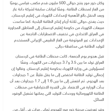
وكان خور مور ينتج حوالي 500 مليون قدم مكعب قياسي يوميًا
من الغاز لمحطات الطاقة، وفقًا لبيانات سابقة لشركة دانة غاز.
ويعد الحقل بالغ الأهمية لإمدادات الكهرباء في إقليم كردستان،
حيث يغذي حوالي ثلاثة أرباع إنتاج الطاقة البلدية. كما ساعدت
مبيعات الكهرباء من حكومة إقليم كردستان إلى المناطق المجاورة
في العراق الاتحادي في تخفيف الاضطرابات الناجمة عن
الإمدادات غير الموثوقة من الغاز الطبيعي الإيراني المستخدم
لتوليد الطاقة في محافظة ديالى.
قبل هجوم يوم الجمعة، كانت محطات الطاقة في كردستان
العراق تولد ما بين 3.5 و3.7 جيجاوات من الكهرباء، وفقًا
لمسؤولين في وزارة الكهرباء بحكومة إقليم كردستان. وقالوا إن
إجمالي توليد الطاقة انخفض إلى ما يقل قليلاً عن 1 جيجاوات
بعد الهجوم، ثم انتعش إلى ما بين 1.6 إلى 1.7 جيجاوات بعد أن
بدأت الوزارة في الاعتماد على القدرة الاحتياطية من محطات
الطاقة الكهرومائية ووحدات التوليد التي يمكنها تشغيل الوقود
السائل.
وقد تعرضت مدينة خور مور للهجوم ثماني مرات في أقل من