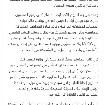
ومعاقبة مرتكبي هجوم الجمعة.
وعقد في بغداد يوم الأحد أيضًا اجتماع أمني رفيع المستوى
شارك فيه رئيس أركان الجيش العراقي ونائب قائد قيادة
العمليات المشتركة العراقية وقائد قيادة العمليات المشتركة
بمحافظة ديالى ومدير قسم شرطة ديالى. ممثلو الحشد الشعبي
وممثلو شركة نفط الوسط التي تديرها الدولة، وفقًا لبيان صادر
عن MdOC وأكده مسؤول بوزارة النفط، الذي قال إنه كان هناك
أيضًا ممثل واحد على الأقل من البشمركة في الاجتماع. .
في ذلك الاجتماع، وفقًا لأحد مسؤولي وزارة النفط، تلقى
المشاركون إحاطة مفادها أن الفشل في توفير أمن أفضل لخور
مور يمكن أن يؤدي إلى توقف تطوير النفط في عقدين اتحاديين
لمشاريع في محافظة ديالى المجاورة: كلابات قمر وخشم الأحمر.
مشاريع إنجانا للغاز، والتي سيتم تطويرها من قبل شركة نفط
الهلال الإماراتية ، الشركة الشقيقة لشركة دانة غاز والقائد
المشارك لاتحاد اللؤلؤة في خور مور.
قال أحد المسؤولين ذوي المعرفة المباشرة باجتماع الأحد: “شركة