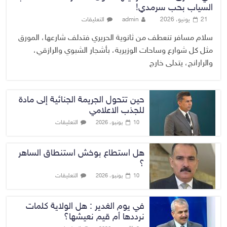
السياب بحب سرمدي!
21 يونيو، 2026
admin
التعليقات
سلام مسافر تنعطف من ثانوية الحريري فتدلف شارعها، المورق
مثل كل شوارع وساحات الوزيرية، بأشجار الشبوي والرازقي،
والرارانج، يتدلى خارج
حين تتحول الجريمة الجنائية إلى مادة
للجذب الاعلامي
التعليقات
10 يونيو، 2026
هل استطاع بوخش استنطاق الساهر
؟
التعليقات
10 يونيو، 2026
في يوم الغدير : هل الولاية كلمات
نرددها أم قيم نعيشها؟