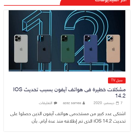
رئيس حكومة إقليم كردستان مسرور
بارزاني ينفي ما يشاع عن وجود
عسكري أمريكي في بعض قواعد
الإقليم
8 أغسطس، 2026
No Comment
سيل TV
مشكلات خطيرة فى هواتف آيفون بسبب تحديث IOS
14.2
7 ديسمبر، 2020
azez samea
التعليقات
اشتكى عدد كبير من مستخدمى هواتف آيفون الذين حصلوا على
تحديث iOS 14.2 الذى تم إطلاقه منذ عدة أيام، بأن