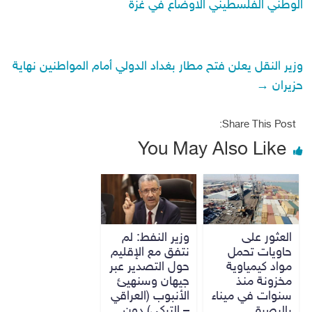
الوطني الفلسطيني الاوضاع في غزة
وزير النقل يعلن فتح مطار بغداد الدولي أمام المواطنين نهاية
حزيران
→
Share This Post:
You May Also Like
العثور على
وزير النفط: لم
حاويات تحمل
نتفق مع الإقليم
مواد كيمياوية
حول التصدير عبر
مخزونة منذ
جيهان وسنهيئ
سنوات في ميناء
الأنبوب (العراقي
بالبصرة
– التركي) دون