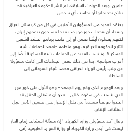
عامين. وبعد الحوادث السابقة، لم تنشر الحكومة العراقية قط
نتائج تحقيقاتها أو تحاسب أي شخص .
يعتقد العديد من المسؤولين الأمنيين في كل من كردستان العراق
وبغداد أن هجمات خور مور قد نفذها مسلحون تدعمهم إيران،
لكنهم يعملون أيضًا ضمن أو إلى جانب برنامج الحشد الشعبي
التابع للحكومة العراقية، وهو منظمة جامعة للجماعات شبه
العسكرية. وتنتسب العديد من الجماعات شبه العسكرية أيضًا إلى
أحزاب سياسية، بما في ذلك بعض الجماعات التي كانت مسؤولة
عن جلب رئيس الوزراء العراقي محمد شياع السوداني إلى
السلطة.
وبعد الهجوم الذي وقع يوم الجمعة – وهو الأول على خور مور
الذي يتسبب في سقوط قتلى – يبدو أن مشغلي الحقل قد
اتخذوا موقفاً متشدداً من خلال الإصرار على تحسين الأمن قبل
استئناف الإنتاج.
وقال أحد مسؤولي وزارة الكهرباء: “إن مسألة استئناف إنتاج الغاز
ليست في أيدي وزارة الكهرباء أو وزارة الموارد الطبيعية [في