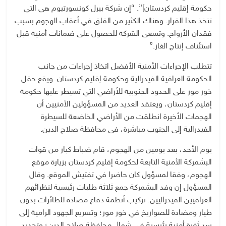
حكومة إقليم كردستان]”. “إن شركة بيرل كونسورتيوم هي التي
تتخذ هذا القرار. وهناك الكثير من القلق في أعقاب الهجوم بسبب
فقدان الأرواح. وتسعى الشركة للحصول على ضمانات أمنية قبل
استئناف إنتاج الغاز.”
تتطلب الإجراءات الأمنية الأفضل اتخاذ إجراءات من جانب
الحكومة العراقية الفيدرالية وحكومة إقليم كردستان. ويقع حقل
خور مور على الحدود الجنوبية للأراضي التي تسيطر عليها حكومة
إقليم كردستان، ويعتقد العديد من المسؤولين الأمنيين أن
الهجمات الأخيرة انطلقت من الأراضي الخاضعة للسيطرة
الفيدرالية إلى الجنوب مباشرة، في محافظة صلاح الدين.
يوم الأحد، بعد يومين من الهجوم، قام ضباط كبار من قوات
البشمركة الأمنية التابعة لحكومة إقليم كردستان بزيارة موقع
الهجوم، وفقا لمسؤول كان حاضرا في تفتيش الموقع. وقال
المسؤول إن وفد البشمركة جمع ثلاثة طلبات رئيسية لنظرائهم
العراقيين الفيدراليين: تركيب أنظمة دفاع مضادة للطائرات بدون
طيار ومضادة للصواريخ في خور مور؛ وتسريع الجهود الرامية إلى
سد ثغرة أمنية رئيسية في شمال محافظة صلاح الدين؛ وتحديد