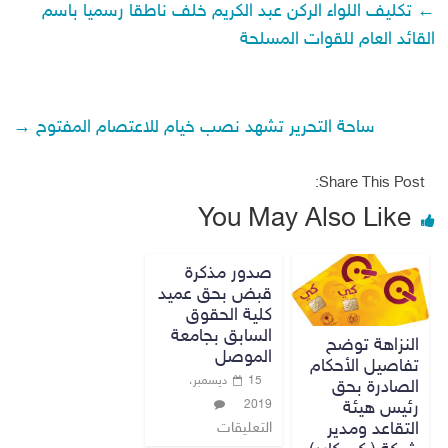
←
تكليف اللواء الركن عبد الكريم خلف ناطقا رسميا باسم
القائد العام للقوات المسلحة
ساحة التحرير تشهد نصب خيام للاعتصام المفتوح
→
Share This Post:
You May Also Like
صدور مذكرة
قبض بحق عميد
كلية الحقوق
السابق بجامعة
النزاهة توضح
الموصل
تفاصيل الأحكام
15 ديسمبر،
الصادرة بحق
رئيس هيئة
2019
التقاعد ومدير
التعليقات