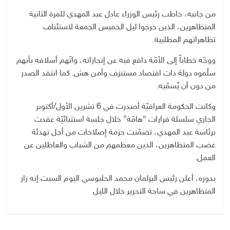
من جانبه، خاطب رئيس الوزراء عادل عبد المهدي للمرة الثانية
المتظاهرين، الذين خرجوا ليل الخميس الجمعة لاستئناف
تظاهراتهم المطلبية.
ووجّه خطاباً إلى الأمّة دافع فيه عن إنجازاته، واتّهم أسلافه بأنهم
سلّموه دولة ذات اقتصاد مستنزف وأمن هش. كما انتقد الصدر
من دون أن يُسمّيه.
وكانت الحكومة العراقيّة أصدرت في 6 تشرين الأول/أكتوبر
الجاري سلسلة قرارات “هامّة” خلال جلسة استثنائيّة عقدت
برئاسة عبد المهدي، تضمّنت حزمة إصلاحات من أجل تهدئة
غضب المتظاهرين، الذين معظمهم من الشباب والعاطلين عن
العمل.
بدوره، أعلن رئيس البرلمان محمد الحلبوسي اليوم السبت إنه زار
المتظاهرين في ساحة التحرير خلال الليل