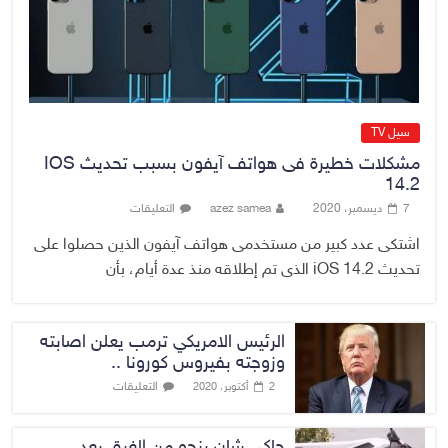
6 أغسطس، 2026
No Comment
سيل TV
مشكلات خطيرة فى هواتف آيفون بسبب تحديث IOS
14.2
7 ديسمبر، 2020
azez samea
التعليقات
اشتكى عدد كبير من مستخدمى هواتف آيفون الذين حصلوا على
تحديث iOS 14.2 الذى تم إطلاقه منذ عدة أيام، بأن
الرئيس الامريكي ترمب يعلن اصابته
وزوجته بفيروس كورونا ..
التعليقات
2 أكتوبر، 2020
جاكي شان ينجو من الغرق بعد