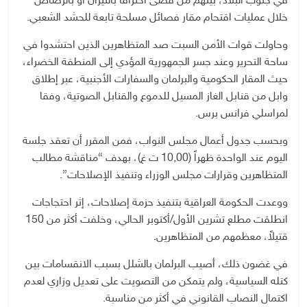
في جنوب البلاد، بينهم من قضى احتراقاً بالنيران أو بالرصاص
خلال عمليات اقتحام مقار فصائل مسلحة تابعة للحشد الشعبي.
وحاولت قوات الأمن السبت صد المتظاهرين الذين احتشدوا في
ساحة التحرير وعند جسر الجمهورية المؤدي إلى المنطقة الخضراء،
حيث المقار الحكومية والبرلمان والسفارات الأجنبية، عبر إطلاق
وابل من قنابل الغاز المسيل للدموع والقنابل الصوتية، وفقا
لمراسلي فرانس برس.
وبحسب جدول أعمال مجلس النواب، فمن المقرر أن تعقد جلسة
اليوم عند الواحدة ظهراً (10,00 ت غ)، بهدف “مناقشة مطالب
المتظاهرين وقرارات مجلس الوزراء وتنفيذ الإصلاحات”.
ووعدت الحكومة العراقية بتنفيذ حزمة إصلاحات، إثر احتجاجات
انطلقت مطلع تشرين الأول/أكتوبر الحالي، وخلفت أكثر من 150
قتيلاً، معظمهم من المتظاهرين.
في غضون ذلك، أصيب البرلمان بالشلل بسبب الانقسامات بين
كتله السياسية، ولم يتمكن من التصويت على تعديل وزاري لعدم
اكتمال النصاب القانوني في أكثر من مناسبة.