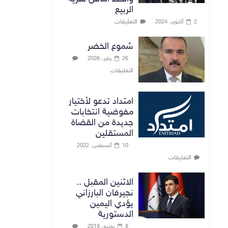
الربيع
التعليقات
2 أكتوبر، 2024
شموع الخضر
26 يناير، 2026
التعليقات
امتداد تدعو لأختيار
مفوضية انتخابات
جديدة من القضاة
المستقلين
10 أغسطس، 2022
التعليقات
الاثنين المقبل ..
نجيرفان البارزاني
يؤدي اليمين
الدستورية
8 يونيو، 2019