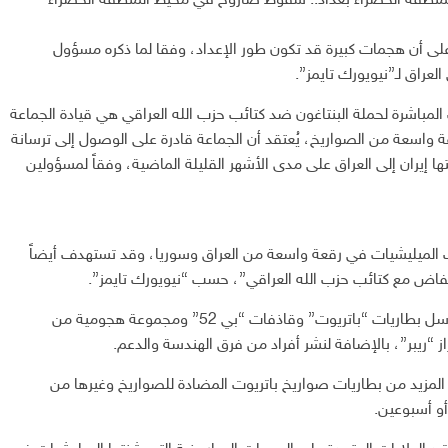
منطقة الخضراء بغداد.. سقوط صاروخ في محيط المنطقة الخضراء
على أن هجمات كبيرة قد تكون طور الإعداد، وفقا لما ذكره مسؤول
راق لـ”نيويورك تايمز”.
المباشرة لحملة البنتاغون ضد كتائب حزب الله العراقي هي قيادة الجماعة
واسعة من الصواريخ، يُعتقد أن الجماعة قادرة على الوصول إلى ترسانة
ا إيران إلى العراق على مدى الأشهر القليلة الماضية، وفقاً لمسؤولين
الميليشيات في رقعة واسعة من العراق وسوريا، وقد تستهدف أيضاً
اض مع كتائب حزب الله العراقي”، حسب “نيويورك تايمز”.
يذكر أن البنتاغون عزز من تواجده في الشرق الأوسط وأرسل بطاريات “باتريوت” وقاذفات “بي 52” ومجموعة هجومية من
 “ريبر”، بالإضافة لنشر أفراد من فرق الهندسة والدعم.
لمزيد من بطاريات صواريخ باتريوت المضادة للصواريخ وغيرها من
أو أسبوعين.