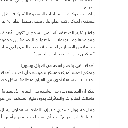
العاصمة العراقية… بغداد.. سقوط صاروخ في محيط ال
العراق
واكتشفت وكالات المخابرات العسكرية الأميركية دلائل 
عسكري أميركي كبير اطلع على بعض خطط الطوارئ في الع
واعتبر تقرير الصحيفة أنه “من المرجح أن تكون الأهداف 
وقواعدها ومستودعات أسلحتها. وبالإضافة إلى مجموعة 
مخفية من الصواريخ الباليستية قصيرة المدى التي سلمته
أميركيين في الاستخبارات والجيش”.
أهداف في رقعة واسعة من العراق وسوريا
ويمكن لحملة أميركية عسكرية موسعة أن تصيب أهداف 
“ميليشيات شيعية أخرى في العراق متحالفة بشكل فضف
حاملات الطائرات والطائرات بدون طيار المسلحة من طراز
وقال مسؤول عسكري كبير إن “القادة يستعجلون إرسال ا
الأسلحة إلى العراق”، بيد أن نشرها قد يستغرق أسبوعاً 