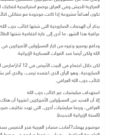
المركزية للجيش وفي العراق بوضع استراتيجية لتفكيك ال
تكون أهدافاً مشروعة إذا كانت موجودة مع مقاتلي كتائب
يذكر أن الهجمات الصاروخية التي شنتها كتائب حزب الل
عراقية هذا الشهر، ما أدى إلى غارة انتقامية شنتها الطائر
ودافع بومبيو وغيره من كبار المسؤولين الأميركيين 
الله ولكن أيضا ضد القوات العسكرية الإيرانية.
لكن خلال اجتماع في
الصاروخية، وهو الرأي الذي اعتمده ترمب، والذي أمر 
كتائب حزب الله العراقي.
استهداف ميليشيات غير كتائب حزب الله
إلا أن العديد من المسؤولين الأميركيين اعتبروا أن هن
العراقي، وربما ميليشيات أخرى، التي تهدد بتكثيف ضرباته
(السنة الإيرانية الجديدة).
موضوع يهمك?أفادت مصادر العربية فجر الخميس بسقو