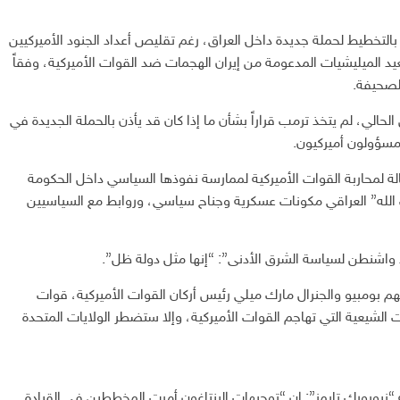
بالتخطيط لحملة جديدة داخل العراق، رغم تقليص أعداد الجنود الأميركيين
د الميليشيات المدعومة من إيران الهجمات ضد القوات الأميركية، وفقاً
للصحيفة.
د في البيت الأبيض في 19 آذار/مارس الحالي، لم يتخذ ترمب قراراً بشأن ما إذا كان قد يأذن بالحملة الجديدة في
 مسؤولون أميركيون.
ة لمحاربة القوات الأميركية لممارسة نفوذها السياسي داخل الحكومة
زب الله” العراقي مكونات عسكرية وجناح سياسي، وروابط مع السياسيين
واشنطن لسياسة الشرق الأدنى”: “إنها مثل دولة ظل”.
م بومبيو والجنرال مارك ميلي رئيس أركان القوات الأميركية، قوات
 الشيعية التي تهاجم القوات الأميركية، وإلا ستضطر الولايات المتحدة
نيويورك تايمز”: إن “توجيهات البنتاغون أمرت المخططين في القيادة