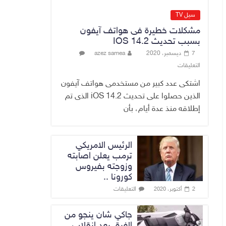
عن وجود عسكري
أمريكي في بعض
سيل TV
قواعد الإقليم
مشكلات خطيرة فى هواتف آيفون
8 أغسطس، 2026
No Comment
بسبب تحديث IOS 14.2
7 ديسمبر، 2020
azez samea
الدخيل يتابع ميدانياً
التعليقات
سير العمل في
المشاريع
اشتكى عدد كبير من مستخدمى هواتف آيفون
الاستراتيجية
الذين حصلوا على تحديث iOS 14.2 الذى تم
بالموصل ويشدد
إطلاقه منذ عدة أيام، بأن
على ضرورة إنجازها
8 أغسطس، 2026
No Comment
الرئيس الامريكي
ترمب يعلن اصابته
وزوجته بفيروس
كورونا ..
التعليقات
2 أكتوبر، 2020
جاكي شان ينجو من
الغرق بعد إنقلاب