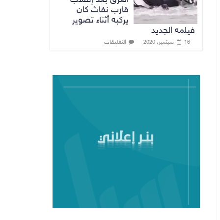
قارب نفاث كان
يركبه أثناء تصوير
فيلمه الجديد
التعليقات
16 سبتمبر، 2020