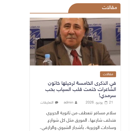
مقالات
مقالات
في الذكرى الخامسة لرحيلها خاتون
الشاعرات ختمت قلب السياب بحب
سرمدي!
21 يونيو، 2026
admin
التعليقات
سلام مسافر تنعطف من ثانوية الحريري
فتدلف شارعها، المورق مثل كل شوارع
وساحات الوزيرية، بأشجار الشبوي والرازقي،