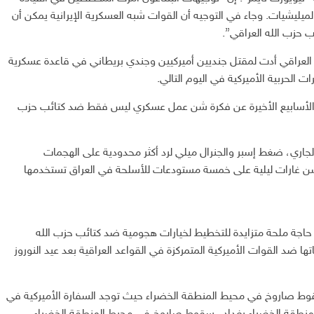
ميليشيات. وجاء في التوجيه أن القوات شبه العسكرية الإيرانية يمكن أن
 حزب الله العراقي”.
ه العراقي أدت لمقتل جنديين أميركيين وجندي بريطاني في قاعدة عسكرية
ات الحربية الأميركية في اليوم التالي.
في الأسابيع الأخيرة عن فكرة شن عمل عسكري ليس فقط ضد كتائب حزب
 البيت الأبيض في 12 آذار/مارس الجاري، ضغط إسبر والجنرال ميلي لرد أكثر محدودية على الهجمات
بشن غارات ليلية على خمسة مستودعات للأسلحة في العراق تستخدمها
اك حاجة ملحة متزايدة للتخطيط لخيارات هجومية ضد كتائب حزب الله
ا ضد القوات الأميركية المتمركزة في القواعد العراقية بعد عيد النوروز
ط صاروخ في محيط المنطقة الخضراء حيث توجد السفارة الأميركية في