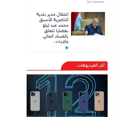
No Comment
اعتقال مدير بلدية
الناصرية الأسبق
محمد عبد ليلو
بقضايا تتعلق
بالفساد المالي
والاداري
8 أغسطس، 2026
No Comment
النزاهة تنفي مداهمة
آخر الفيديوهات
منزل شقيق رئيس
وزراء سابق في
الكاظمية
8 أغسطس، 2026
No Comment
رئيس حكومة إقليم
كردستان مسرور
بارزاني ينفي ما يشاع