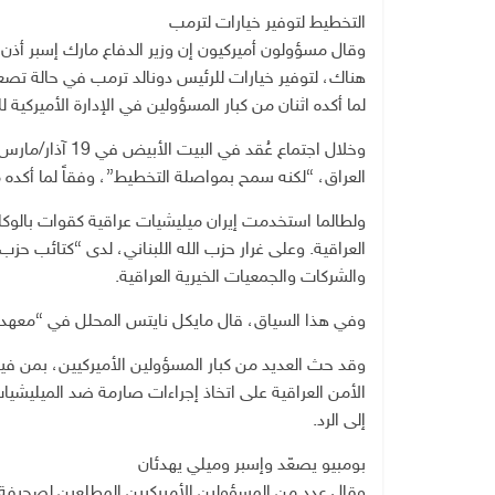
التخطيط لتوفير خيارات لترمب
وقال مسؤولون أميركيون إن وزير الدفاع مارك إسبر أذن 
هناك، لتوفير خيارات للرئيس دونالد ترمب في حالة تصعي
لما أكده اثنان من كبار المسؤولين في الإدارة الأميركية 
وخلال اجتماع عُق
العراق، “لكنه سمح بمواصلة التخطيط”، وفقاً لما أكده
ولطالما استخدمت إيران ميليشيات عراقية كقوات بالوكال
العراقية. وعلى غرار حزب الله اللبناني، لدى “كتائب ح
والشركات والجمعيات الخيرية العراقية.
وفي هذا السياق، قال مايكل نايتس المحلل في “معهد 
وقد حث العديد من كبار المسؤولين الأميركيين، بمن فيه
الأمن العراقية على اتخاذ إجراءات صارمة ضد الميليشيات
إلى الرد.
بومبيو يصعّد وإسبر وميلي يهدئان
وقال عدد من المسؤولين الأميركيين المطلعين لصحيفة “