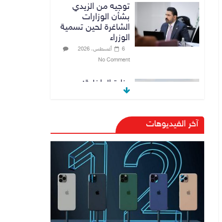
توجيه من الزيدي
بشأن الوزارات
الشاغرة لحين تسمية
الوزراء
6 أغسطس، 2026
No Comment
وزارة الداخلية:
الحدود العراقية
تشهد مستوى عالياً
من الأمن والاستقرار
آخر الفيديوهات
7 أغسطس، 2026
No Comment
القضاء الأعلى:
القبض على عدد من
موظفي بلدية
الناصرية ومعقبين
ضبطت بحوزتهم
مستندات وأختام