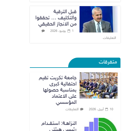
قبل الترقية
والتكليف … تحققوا
من الانجاز الحقيقي
1 يونيو، 2026
التعليقات
متفرقات
جامعة تكريت تقيم
احتفالية كبرى
بمناسبة حصولها
على الاعتماد
المؤسسي
التعليقات
10 أبريل، 2026
النزاهـة: استقـدام
رئيسي هيئتي