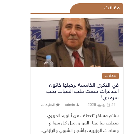
مقالات
مقالات
في الذكرى الخامسة لرحيلها خاتون
الشاعرات ختمت قلب السياب بحب
سرمدي!
21 يونيو، 2026
admin
التعليقات
سلام مسافر تنعطف من ثانوية الحريري
فتدلف شارعها، المورق مثل كل شوارع
وساحات الوزيرية، بأشجار الشبوي والرازقي،