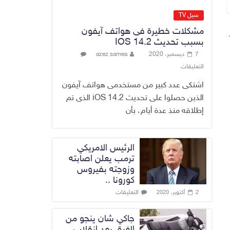
مزورة
7 أغسطس، 2026
No Comment
سيل TV
مشكلات خطيرة فى هواتف آيفون
محكمة أمريكية تلزم
بسبب تحديث IOS 14.2
“ميتا” بدفع 567
7 ديسمبر، 2020
azez samea
مليون دولار
التعليقات
7 أغسطس، 2026
No Comment
اشتكى عدد كبير من مستخدمى هواتف آيفون
الذين حصلوا على تحديث iOS 14.2 الذى تم
إطلاقه منذ عدة أيام، بأن
الرئيس الامريكي
ترمب يعلن اصابته
وزوجته بفيروس
كورونا ..
التعليقات
2 أكتوبر، 2020
جاكي شان ينجو من
الغرق بعد إنقلاب