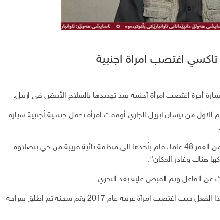
تاكسي اغتصب امراة اجنبية
رة أجرة اغتصب امرأة أجنبية بعد تهديدها بالسلاح الأبيض في اربيل.
 الاول من نيسان ابريل الجاري أوقفت امرأة تحمل جنسية أجنبية سيارة
وتابع البيان “لكن السائق ويدعى فاخر حمد حيدر والبالغ من العمر 48 عاما، قام بأخذها الى منطقة نائية قريبة من حي بنصلاوة
ها هناك وغادر المكان”.
 عن الفاعل وتم القبض عليه بعد التحري.
يذكر أن هذه المرة الثانية التي يقوم فيها ذات السائق بهذا الفعل حيث اغتصب امرأة عربية عام 2017 وتم سجنه ثم اطلق سراحه