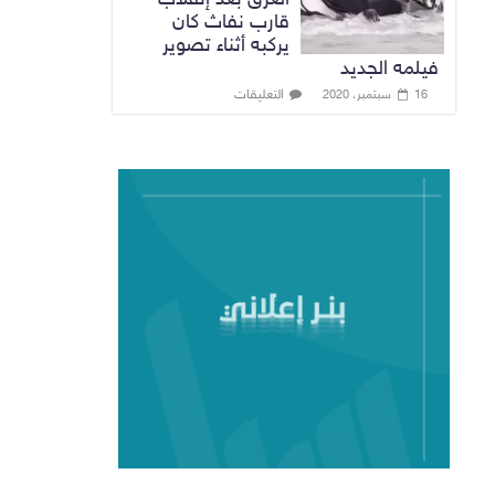
قارب نفاث كان
يركبه أثناء تصوير
فيلمه الجديد
التعليقات
16 سبتمبر، 2020