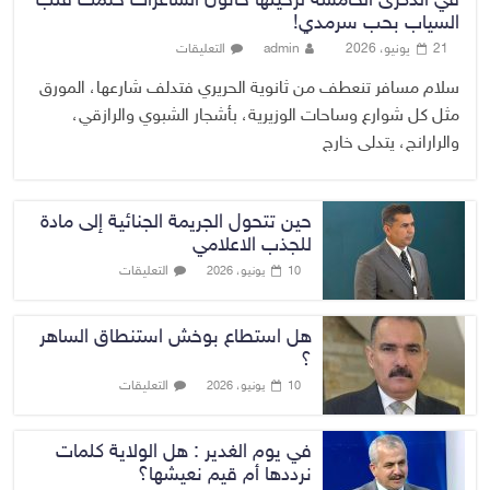
في الذكرى الخامسة لرحيلها خاتون الشاعرات ختمت قلب
السياب بحب سرمدي!
21 يونيو، 2026
admin
التعليقات
سلام مسافر تنعطف من ثانوية الحريري فتدلف شارعها، المورق
مثل كل شوارع وساحات الوزيرية، بأشجار الشبوي والرازقي،
والرارانج، يتدلى خارج
حين تتحول الجريمة الجنائية إلى مادة
للجذب الاعلامي
التعليقات
10 يونيو، 2026
هل استطاع بوخش استنطاق الساهر
؟
التعليقات
10 يونيو، 2026
في يوم الغدير : هل الولاية كلمات
نرددها أم قيم نعيشها؟