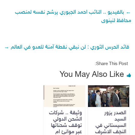
←
بالفيديو .. النائب احمد الجبوري يرشح نفسه لمنصب
محافظ لنينوى
قائد الحرس الثوري : لن نبقي نقطة آمنة للعدو في العالم
→
Share This Post:
You May Also Like
الصدر يزور
وثيقة .. شركات
السيد
الشحن الدولي
السيستاني في
توقف شحناتها
النجف الاشرف
عبر موانئ ام