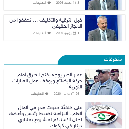
التعليقات
3 يونيو، 2026
قبل الترقية والتكليف … تحققوا من
الانجاز الحقيقي
التعليقات
1 يونيو، 2026
متفرقات
عمار الجبر يوجه بفتح الطرق امام
حركة البضائع ويوقف عمل العبارات
النهرية
التعليقات
26 مارس، 2020
على خلفيَّة حدوث هدرٍ في المال
العام.. النـزاهـة تضبـط رئيـس وأعـضاء
لجـان الاستـلام لمـشـروع بملياري
دينار في كركوك