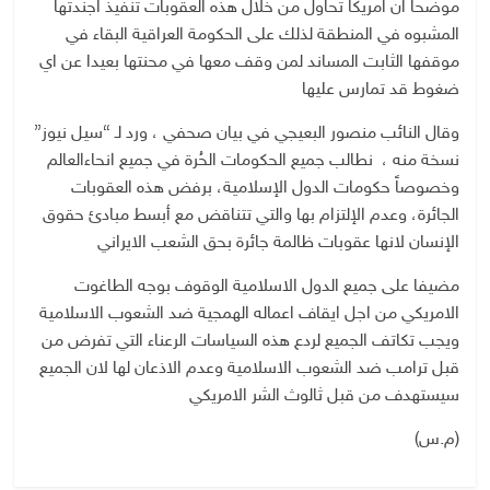
موضحا ان امريكا تحاول من خلال هذه العقوبات تنفيذ اجندتها
المشبوه في المنطقة لذلك على الحكومة العراقية البقاء في
موقفها الثابت المساند لمن وقف معها في محنتها بعيدا عن اي
ضغوط قد تمارس عليها
وقال النائب منصور البعيجي في بيان صحفي ، ورد لـ “سيل نيوز”
نسخة منه ، نطالب جميع الحكومات الحُرة في جميع انحاءالعالم
وخصوصاً حكومات الدول الإسلامية، برفض هذه العقوبات
الجائرة، وعدم الإلتزام بها والتي تتناقض مع أبسط مبادئ حقوق
الإنسان لانها عقوبات ظالمة جائرة بحق الشعب الايراني
مضيفا على جميع الدول الاسلامية الوقوف بوجه الطاغوت
الامريكي من اجل ايقاف اعماله الهمجية ضد الشعوب الاسلامية
ويجب تكاتف الجميع لردع هذه السياسات الرعناء التي تفرض من
قبل ترامب ضد الشعوب الاسلامية وعدم الاذعان لها لان الجميع
سيستهدف من قبل ثالوث الشر الامريكي
(م.س)