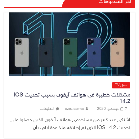
الدخيل يتابع ميدانياً سير العمل في
آخر الفيديوهات
المشاريع الاستراتيجية بالموصل
ويشدد على ضرورة إنجازها
8 أغسطس، 2026
No Comment
وزير النفط: الوزارة نجحت في تأمين
المنتجات النفطية رغم تحديات
الملاحة وأزمة مضيق هرمز
8 أغسطس، 2026
No Comment
سيل TV
مشكلات خطيرة فى هواتف آيفون بسبب تحديث IOS
14.2
7 ديسمبر، 2020
azez samea
التعليقات
اشتكى عدد كبير من مستخدمى هواتف آيفون الذين حصلوا على
تحديث iOS 14.2 الذى تم إطلاقه منذ عدة أيام، بأن