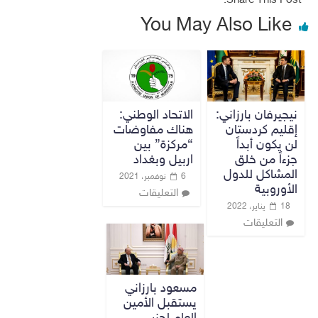
Share This Post:
You May Also Like
نيجيرفان بارزاني:
الاتحاد الوطني:
إقليم كردستان
هناك مفاوضات
لن يكون أبداً
“مركزة” بين
جزءاً من خلق
اربيل وبغداد
المشاكل للدول
6 نوفمبر، 2021
الأوروبية
التعليقات
18 يناير، 2022
التعليقات
مسعود بارزاني
يستقبل الأمين