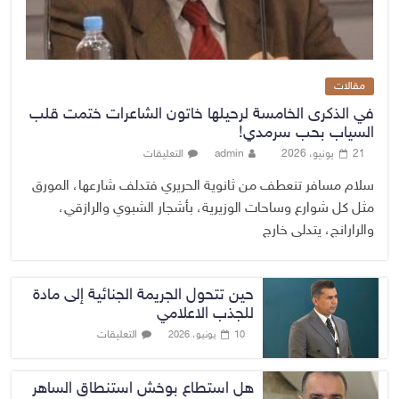
مقالات
في الذكرى الخامسة لرحيلها خاتون الشاعرات ختمت قلب
السياب بحب سرمدي!
21 يونيو، 2026
admin
التعليقات
سلام مسافر تنعطف من ثانوية الحريري فتدلف شارعها، المورق
مثل كل شوارع وساحات الوزيرية، بأشجار الشبوي والرازقي،
والرارانج، يتدلى خارج
حين تتحول الجريمة الجنائية إلى مادة
للجذب الاعلامي
التعليقات
10 يونيو، 2026
هل استطاع بوخش استنطاق الساهر