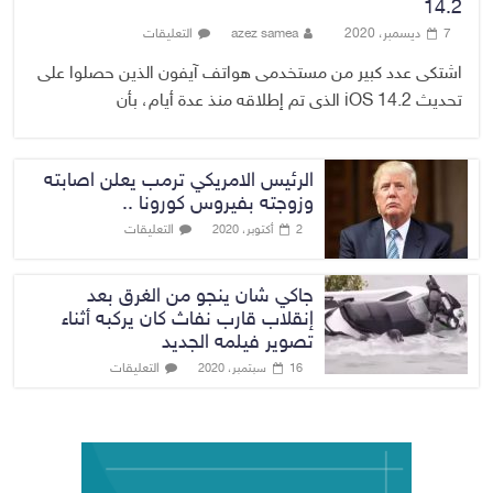
14.2
7 ديسمبر، 2020
azez samea
التعليقات
اشتكى عدد كبير من مستخدمى هواتف آيفون الذين حصلوا على
تحديث iOS 14.2 الذى تم إطلاقه منذ عدة أيام، بأن
الرئيس الامريكي ترمب يعلن اصابته
وزوجته بفيروس كورونا ..
التعليقات
2 أكتوبر، 2020
جاكي شان ينجو من الغرق بعد
إنقلاب قارب نفاث كان يركبه أثناء
تصوير فيلمه الجديد
التعليقات
16 سبتمبر، 2020