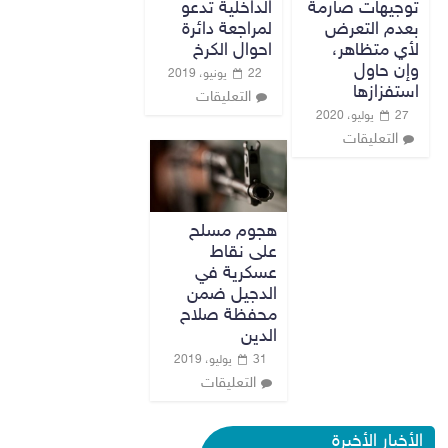
توجيهات صارمة
الداخلية تدعو
بعدم التعرض
لمراجعة دائرة
لأي متظاهر،
احوال الكرخ
وإن حاول
22 يونيو، 2019
استفزازها
التعليقات
27 يوليو، 2020
التعليقات
هجوم مسلح
على نقاط
عسكرية في
الدجيل ضمن
محفظة صلاح
الدين
31 يوليو، 2019
التعليقات
الأخبار الأخيرة