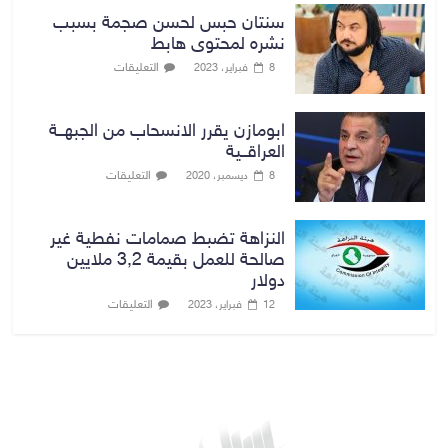
سنتان حبس لحسن صجمة بسبب
نشره لمحتوى هابط
التعليقات
8 فبراير، 2023
ابومازن يقرر الانسحاب من الجبهــة
العراقــية
التعليقات
8 ديسمبر، 2020
النزاهة تضبط صمامات نفطية غير
صالحة للعمل بقيمة 3,2 ملايين
دولار
التعليقات
12 فبراير، 2023
بغداد توقعات الطقس