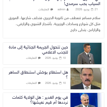
السياب بحب سرمدي!
21 يونيو، 2026
admin
التعليقات
سلام مسافر تنعطف من ثانوية الحريري فتدلف شارعها، المورق
مثل كل شوارع وساحات الوزيرية، بأشجار الشبوي والرازقي،
والرارانج، يتدلى خارج
حين تتحول الجريمة الجنائية إلى مادة
للجذب الاعلامي
التعليقات
10 يونيو، 2026
هل استطاع بوخش استنطاق الساهر
؟
التعليقات
10 يونيو، 2026
في يوم الغدير : هل الولاية كلمات
نرددها أم قيم نعيشها؟