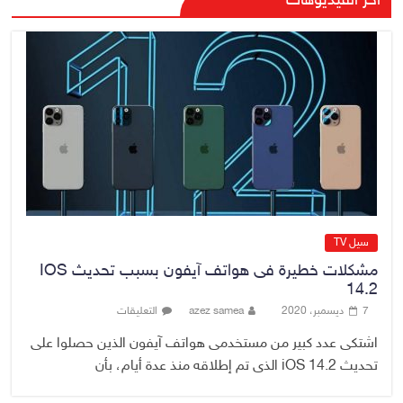
آخر الفيديوهات
السعودي ترتيبات زيارة مرتقبة لوفد
أمني عراقي إلى السعودية
5 أغسطس، 2026
No Comment
وزارة الخزانة الأمريكية تعلن إلغاء
عقوبات مرتبطة بإيران
5 أغسطس، 2026
No Comment
سيل TV
مشكلات خطيرة فى هواتف آيفون بسبب تحديث IOS
14.2
7 ديسمبر، 2020
azez samea
التعليقات
اشتكى عدد كبير من مستخدمى هواتف آيفون الذين حصلوا على
تحديث iOS 14.2 الذى تم إطلاقه منذ عدة أيام، بأن