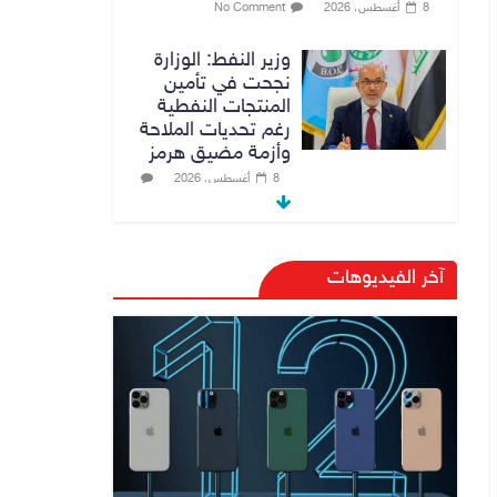
8 أغسطس، 2026
No Comment
وزير النفط: الوزارة
نجحت في تأمين
المنتجات النفطية
رغم تحديات الملاحة
وأزمة مضيق هرمز
8 أغسطس، 2026
No Comment
المالية والبنك
آخر الفيديوهات
المركزي يبحثان تعزيز
التنسيق المالي
والنقدي ودعم
الاستقرار الاقتصادي
9 أغسطس، 2026
No Comment
النزاهة تنفي مداهمة
منزل شقيق رئيس