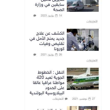
سابقين في وزارة
الصحة
14 يونيو، 2023
التعليقات
الكشف عن علاج
جديد يمنح الأمل في
تقليص وفيات
كورونا
26 يونيو، 2021
التعليقات
النقل : الخطوط
الجوية تعيد 420
مواطنا عراقيا عالقا
على الحدود
البيلاروسية البولندية
التعليقات
27 نوفمبر، 2021