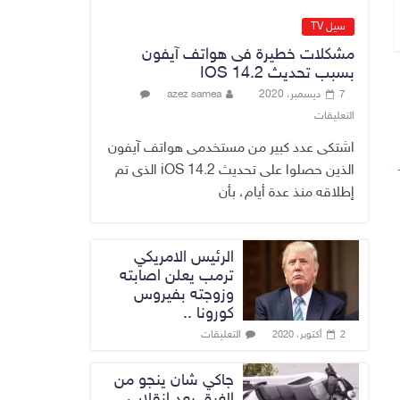
وزراء سابق في
الكاظمية
سيل TV
8 أغسطس، 2026
مشكلات خطيرة فى هواتف آيفون
No Comment
بسبب تحديث IOS 14.2
7 ديسمبر، 2020
azez samea
رئيس حكومة إقليم
التعليقات
كردستان مسرور
بارزاني ينفي ما يشاع
اشتكى عدد كبير من مستخدمى هواتف آيفون
عن وجود عسكري
الذين حصلوا على تحديث iOS 14.2 الذى تم
أمريكي في بعض
إطلاقه منذ عدة أيام، بأن
قواعد الإقليم
8 أغسطس، 2026
No Comment
الرئيس الامريكي
ترمب يعلن اصابته
وزوجته بفيروس
كورونا ..
التعليقات
2 أكتوبر، 2020
جاكي شان ينجو من
الغرق بعد إنقلاب