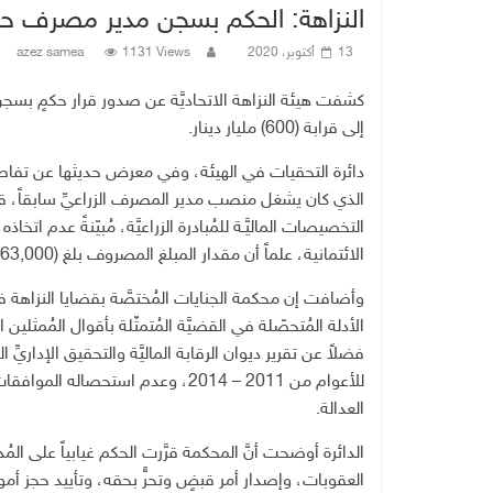
النزاهة: الحكم بسجن مدير مصرف حكومي أضر ال
13 أكتوبر، 2020
1131 Views
azez samea
كشفت هيئة النزاهة الاتحاديَّة عن صدور قرار حكمٍ بسجن 
إلى قرابة (600) مليار دينار.
دائرة التحقيات في الهيئة، وفي معرض حديثها عن تفاصيل
الذي كان يشغل منصب مدير المصرف الزراعيِّ سابقاً، قام
التخصيصات الماليَّـة للمُبادرة الزراعيَّة، مُبيّنةً عدم اتخ
الائتمانية، علماً أن مقدار المبلغ المصروف بلغ (596,364,063,000) مليار دينار.
وأضافت إن محكمة الجنايات المُختصَّة بقضايا النزاهة في
الأدلة المُتحصّلة في القضيَّة المُتمثّلة بأقوال المُمثلين 
فضلاً عن تقرير ديوان الرقابة الماليَّة والتحقيق الإداري
للأعوام من 2011 – 2014، وعدم است
العدالة.
العقوبات، وإصدار أمر قبضٍ وتحرٍّ بحقه، وتأييد حجز أموا