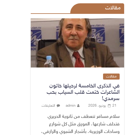
مقالات
مقالات
في الذكرى الخامسة لرحيلها خاتون
الشاعرات ختمت قلب السياب بحب
سرمدي!
21 يونيو، 2026
admin
التعليقات
سلام مسافر تنعطف من ثانوية الحريري
فتدلف شارعها، المورق مثل كل شوارع
وساحات الوزيرية، بأشجار الشبوي والرازقي،