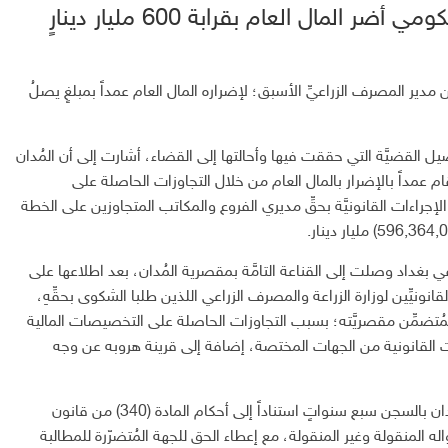
مال العام بقرابة 600 مليار دينارٍ
مدير المصرف الزراعيِّ الأسبق؛ لإضراره المال العام عمداً بمبلغٍ يصلُ
 القضيَّة التي حققت فيها وأحالتها إلى القضاء، أشارت إلى أن المُدان
 عمداً بالإضرار بالمال العام من خلال التجاوزات الحاصلة على
اذه الإجراءات القانونيَّة بحقِّ مديري الفروع والمكاتب المتجاوزين على الخطة
 بغداد وصلت إلى القناعة التامَّة بمقصرية المُدان، بعد اطلاعها على
القانونيِّين لوزارة الزراعة والمصرف الزراعي اللذين طلبا الشكوى بحقِّهِ،
ِّ المُتضمِّن مقصريَّته؛ بسبب التجاوزات الحاصلة على التخصيصات المالية
حصاله الموافقات القانونية من الجهات المختصة، إضافة إلى قرينة هروبه عن وجه
الدائرة أوضحت أنَّ المحكمة قرَّرت الحكم غيابياً على المُدان بالسجن سبع سنواتٍ استناداً إلى أحكام المادة (340) من قانون
له المنقولة وغير المنقولة، مع إعطاء الحق للجهة المُتضرّرة للمطالبة