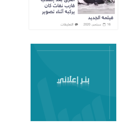
قارب نفاث كان
يركبه أثناء تصوير
فيلمه الجديد
التعليقات
16 سبتمبر، 2020