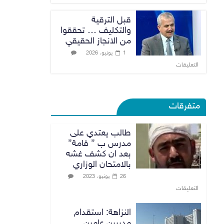
قبل الترقية
والتكليف … تحققوا
من الانجاز الحقيقي
1 يونيو، 2026
التعليقات
متفرقات
طالب يعتدي على
مدرس ب ” قامة”
بعد ان كشف غشه
بالامتحان الوزاري
26 يونيو، 2023
التعليقات
النزاهة: استقدام
مديرين عامين