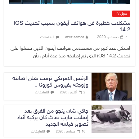
سيل TV
مشكلات خطيرة فى هواتف آيفون بسبب تحديث IOS
14.2
7 ديسمبر، 2020
azez samea
التعليقات
اشتكى عدد كبير من مستخدمى هواتف آيفون الذين حصلوا على
تحديث iOS 14.2 الذى تم إطلاقه منذ عدة أيام، بأن
الرئيس الامريكي ترمب يعلن اصابته
وزوجته بفيروس كورونا ..
التعليقات
2 أكتوبر، 2020
جاكي شان ينجو من الغرق بعد
إنقلاب قارب نفاث كان يركبه أثناء
تصوير فيلمه الجديد
التعليقات
16 سبتمبر، 2020