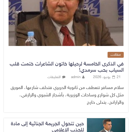
مقالات
في الذكرى الخامسة لرحيلها خاتون الشاعرات ختمت قلب
السياب بحب سرمدي!
21 يونيو، 2026
admin
التعليقات
سلام مسافر تنعطف من ثانوية الحريري فتدلف شارعها، المورق
مثل كل شوارع وساحات الوزيرية، بأشجار الشبوي والرازقي،
والرارانج، يتدلى خارج
حين تتحول الجريمة الجنائية إلى مادة
للجذب الاعلامي