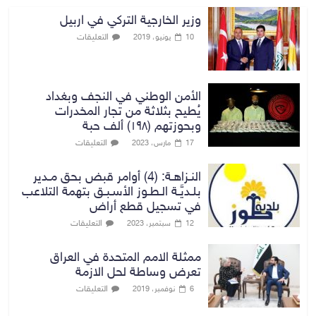
وزير الخارجية التركي في اربيل
التعليقات
10 يونيو، 2019
الأمن الوطني في النجف وبغداد
يُطيح بثلاثة من تجار المخدرات
وبحوزتهم (١٩٨) ألف حبة
التعليقات
17 مارس، 2023
النـزاهـة: (4) أوامر قبض بحق مـدير
بلـديَّـة الـطـوز الأسـبـق بتهمة التلاعب
في تسجيل قطع أراض
التعليقات
12 سبتمبر، 2023
ممثلة الامم المتحدة في العراق
تعرض وساطة لحل الازمة
التعليقات
6 نوفمبر، 2019