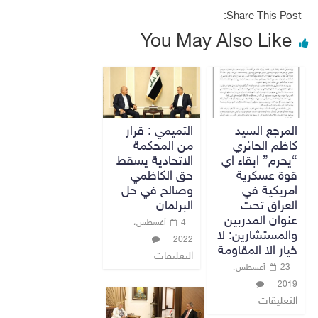
Share This Post:
You May Also Like
المرجع السيد
التميمي : قرار
كاظم الحائري
من المحكمة
“يحرم” ابقاء اي
الاتحادية يسقط
قوة عسكرية
حق الكاظمي
امريكية في
وصالح في حل
العراق تحت
البرلمان
عنوان المدربين
4 أغسطس،
والمستشارين: لا
2022
خيار الا المقاومة
التعليقات
23 أغسطس،
2019
التعليقات