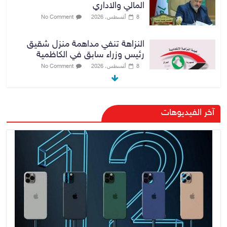
المالي والاداري
8 أغسطس، 2026
No Comment
النزاهة تنفي مداهمة منزل شقيق
رئيس وزراء سابق في الكاظمية
8 أغسطس، 2026
No Comment
رئيس حكومة إقليم كردستان مسرور
بارزاني ينفي ما يشاع عن وجود
آخر الفيديوهات
عسكري أمريكي في بعض قواعد
الإقليم
8 أغسطس، 2026
No Comment
الدخيل يتابع ميدانياً سير العمل في
المشاريع الاستراتيجية بالموصل
ويشدد على ضرورة إنجازها
8 أغسطس، 2026
No Comment