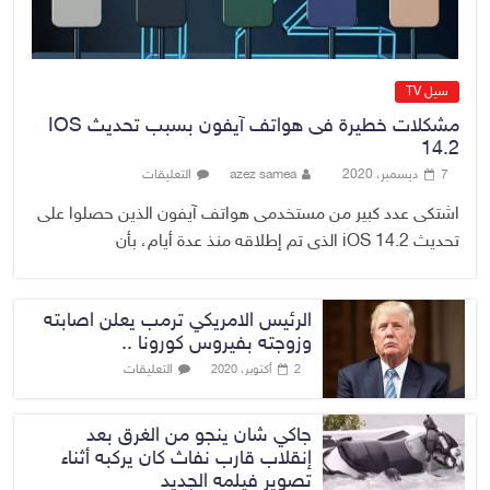
سيل TV
مشكلات خطيرة فى هواتف آيفون بسبب تحديث IOS
14.2
7 ديسمبر، 2020
azez samea
التعليقات
اشتكى عدد كبير من مستخدمى هواتف آيفون الذين حصلوا على
تحديث iOS 14.2 الذى تم إطلاقه منذ عدة أيام، بأن
الرئيس الامريكي ترمب يعلن اصابته
وزوجته بفيروس كورونا ..
التعليقات
2 أكتوبر، 2020
جاكي شان ينجو من الغرق بعد
إنقلاب قارب نفاث كان يركبه أثناء
تصوير فيلمه الجديد