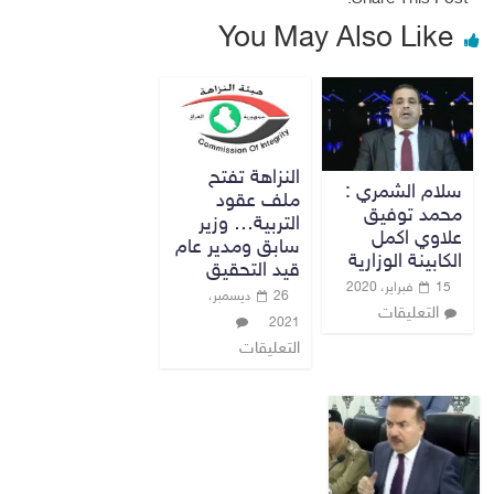
You May Also Like
النزاهة تفتح
سلام الشمري :
ملف عقود
محمد توفيق
التربية… وزير
علاوي اكمل
سابق ومدير عام
الكابينة الوزارية
قيد التحقيق
15 فبراير، 2020
26 ديسمبر،
التعليقات
2021
التعليقات