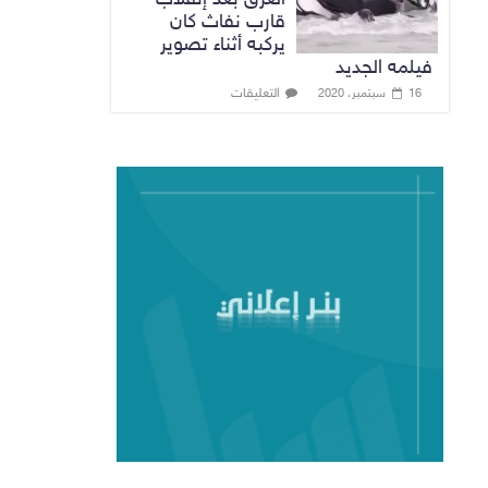
قارب نفاث كان
يركبه أثناء تصوير
فيلمه الجديد
التعليقات
16 سبتمبر، 2020