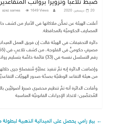
ضبط تلاعباً وتزويراً برواتب المتقاع
20 ديسمبر، 2020
1649 Views
azez samea
أعلنت الهيئة عن تمكُّن ملاكاتها في الأنبار من كشف حال
المصارف الحكوميَّة بالمحافظة.
دائرة التحقيقات في الهيئة قالت إن فريق العمل الميدان
رقم التسلسل نفسه في (33) قائمة خاصَّة بتسليم رواتب (اليدوي) للمتقاعدين للأشهر(أيَّار وحزيران وتموز 2020).
من هيئة التقاعد الوطنيَّة بصحَّة صدور الهويَّات التقاعديَّـ
وأفادت الدائرة أنه تمَّ تنظيم محضري ضبطٍ أصوليَّين
المُختصِّين؛ لاتخاذ الإجراءات القانونيَّة المناسبة
←
بيغ رامي يحصل على الميدالية الذهبية لبطولة مستر 