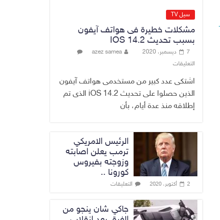
الاقتصاد الرقمي
6 أغسطس، 2026
سيل TV
No Comment
مشكلات خطيرة فى هواتف آيفون
بسبب تحديث IOS 14.2
رئيس هيئة النزاهة:
7 ديسمبر، 2020
azez samea
لا مظلة تحمي
التعليقات
الفاسدين والمال
العام أمانة
اشتكى عدد كبير من مستخدمى هواتف آيفون
6 أغسطس، 2026
الذين حصلوا على تحديث iOS 14.2 الذى تم
No Comment
إطلاقه منذ عدة أيام، بأن
الرئيس الامريكي
ترمب يعلن اصابته
وزوجته بفيروس
كورونا ..
التعليقات
2 أكتوبر، 2020
جاكي شان ينجو من
الغرق بعد إنقلاب