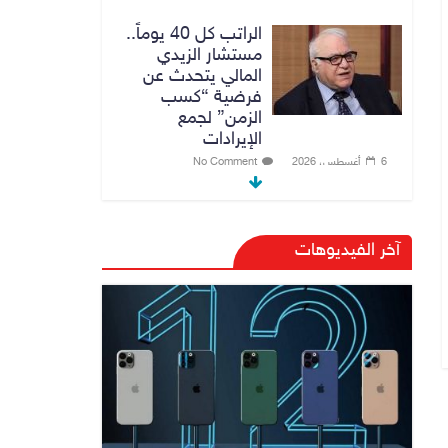
الراتب كل 40 يوماً..
مستشار الزيدي
المالي يتحدث عن
فرضية “كسب
الزمن” لجمع
الإيرادات
6 أغسطس، 2026
No Comment
توجيه من الزيدي
بشأن الوزارات
آخر الفيديوهات
الشاغرة لحين تسمية
الوزراء
6 أغسطس، 2026
No Comment
هيئة الإعلام
والاتصالات تعتمد
شركة Apple منصة
رقمية موثوقة لدعم