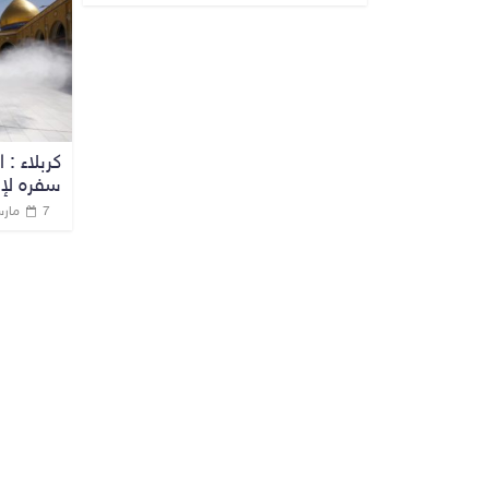
كربلاء :
سفره لإي
7 مارس، 2020