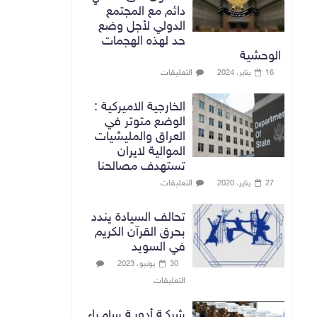
دائم مع المجتمع
الدولي لأجل وضع
حد لهذه الهجمات
الوحشية
التعليقات
16 يناير، 2024
الخارجية الاميركية :
الوضع متوتر في
العراق والمليشيات
الموالية لايران
تستهدف مصالحنا
التعليقات
27 يناير، 2020
تحالف السيادة يندد
بحرق القرآن الكريم
في السويد
30 يونيو، 2023
التعليقات
شركـة أدويـة سامـراء