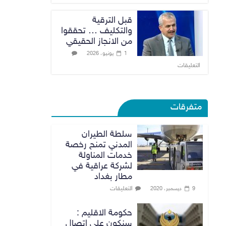
قبل الترقية
والتكليف … تحققوا
من الانجاز الحقيقي
1 يونيو، 2026
التعليقات
متفرقات
سلطة الطيران
المدني تمنح رخصة
خدمات المناولة
لشركة عراقية في
مطار بغداد
التعليقات
9 ديسمبر، 2020
حكومة الاقليم :
سنكون على اتصالٍ