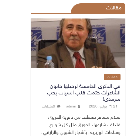
مقالات
مقالات
في الذكرى الخامسة لرحيلها خاتون
الشاعرات ختمت قلب السياب بحب
سرمدي!
21 يونيو، 2026
admin
التعليقات
سلام مسافر تنعطف من ثانوية الحريري
فتدلف شارعها، المورق مثل كل شوارع
وساحات الوزيرية، بأشجار الشبوي والرازقي،