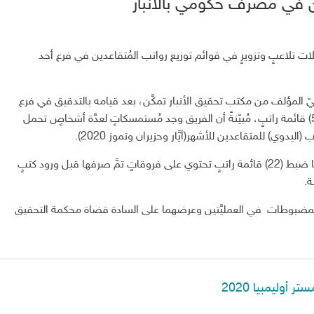
دين في مصرف حكومي بالأنبار
ات تلاعبٍ وتزويرٍ في قوائم توزيع رواتب المُتقاعدين في فرع أحد
يّ المؤلف من مكتب تحقيق الأنبار تمكَّن، بعد قيامه بالتدقيق في فرع
مصرفٍ حكوميٍّ في الفلوجة، من كشف تلاعبٍ في (55) قائمة راتبٍ، مُبيّنةً أن الفريق وجد مُستمسكاتٍ لعدَّة أشخاصٍ تحمل
وإضافت الدائرة إنه تمَّ تنفيذ عمليَّةٍ مُنفصلةٍ جرى خلالها ضبط (22) قائمة راتبٍ تحتوي على فروقاتٍ تمَّ صرفها قبل ورود كتبٍ
ة.
 بالمضبوطات في العمليَّتين وعرضهما على السادة قضاة محكمة التحقيق
أوليمبيا 2020