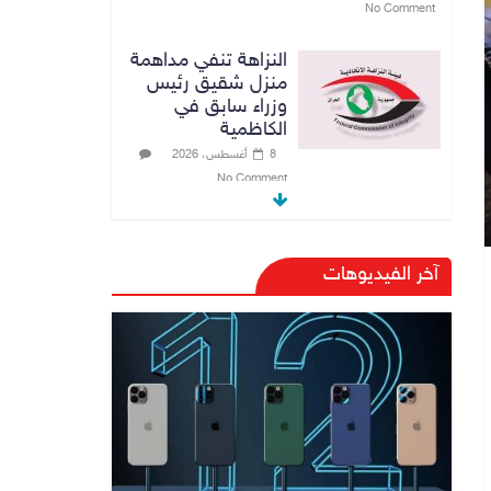
No Comment
النزاهة تنفي مداهمة
منزل شقيق رئيس
وزراء سابق في
الكاظمية
8 أغسطس، 2026
No Comment
مرور أربيل تعلن
تفاصيل ورسوم
آخر الفيديوهات
تظليل زجاج السيارات
9 أغسطس، 2026
No Comment
صدور أمر قبض
بحق وزير العمل
السابق أحمد الأسدي
9 أغسطس، 2026
No Comment