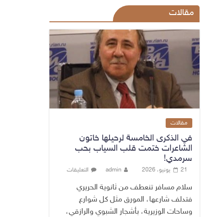
مقالات
مقالات
في الذكرى الخامسة لرحيلها خاتون
الشاعرات ختمت قلب السياب بحب
سرمدي!
21 يونيو، 2026
admin
التعليقات
سلام مسافر تنعطف من ثانوية الحريري
فتدلف شارعها، المورق مثل كل شوارع
وساحات الوزيرية، بأشجار الشبوي والرازقي،