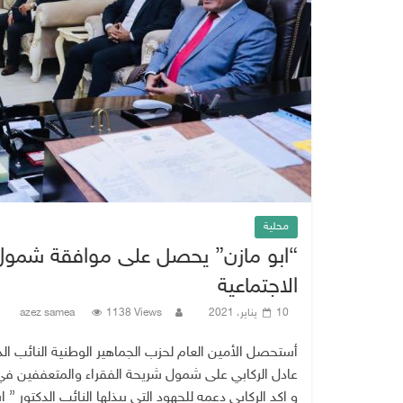
محلية
“ابو مازن” يحصل على موافقة شمول ش
الاجتماعية
10 يناير، 2021
1138 Views
azez samea
أستحصل الأمين العام لحزب الجماهير الوطنية النائب الد
عادل الركابي على شمول شريحة الفقراء والمتعففين في م
و اكد الركابي دعمه للجهود التي يبذلها النائب الدكتور 