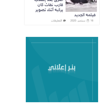
قارب نفاث كان
يركبه أثناء تصوير
فيلمه الجديد
التعليقات
16 سبتمبر، 2020