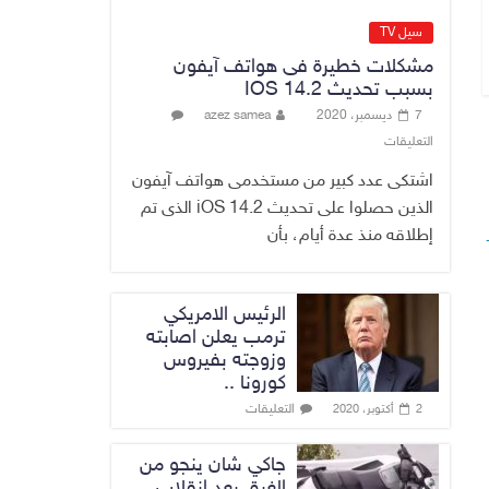
الدخيل يفتتح
سيل TV
مستشفى الأورام
مشكلات خطيرة فى هواتف آيفون
والطب النووي
بسبب تحديث IOS 14.2
التخصصي في
7 ديسمبر، 2020
azez samea
الموصل
التعليقات
9 أغسطس، 2026
No Comment
اشتكى عدد كبير من مستخدمى هواتف آيفون
الذين حصلوا على تحديث iOS 14.2 الذى تم
إطلاقه منذ عدة أيام، بأن
الرئيس الامريكي
ترمب يعلن اصابته
وزوجته بفيروس
كورونا ..
التعليقات
2 أكتوبر، 2020
جاكي شان ينجو من
الغرق بعد إنقلاب