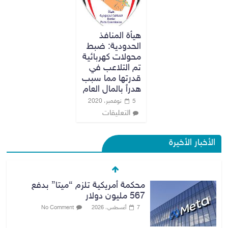
هيأة المنافذ
الحدودية: ضبط
محولات كهربائية
تم التلاعب في
قدرتها مما سبب
هدرٱ بالمال العام
5 نوفمبر، 2020
التعليقات
الأخبار الأخيرة
محكمة أمريكية تلزم “ميتا” بدفع
567 مليون دولار
7 أغسطس، 2026
No Comment