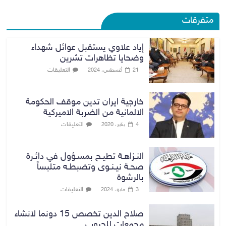
متفرقات
إياد علاوي يستقبل عوائل شهداء
وضحايا تظاهرات تشرين
التعليقات
21 أغسطس، 2024
خارجية ايران تدين موقف الحكومة
الالمانية من الضربة الاميركية
التعليقات
4 يناير، 2020
النـزاهـة تطيـح بمسـؤول في دائـرة
صحـة نيـنـوى وتضبطـه متلبساً
بالرشوة
التعليقات
3 مايو، 2024
صلاح الدين تخصص 15 دونما لانشاء
مجمعات للحبوب