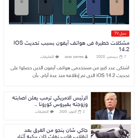
مزورة
7 أغسطس، 2026
No Comment
سيل TV
مشكلات خطيرة فى هواتف آيفون بسبب تحديث IOS
14.2
7 ديسمبر، 2020
azez samea
التعليقات
اشتكى عدد كبير من مستخدمى هواتف آيفون الذين حصلوا على
تحديث iOS 14.2 الذى تم إطلاقه منذ عدة أيام، بأن
الرئيس الامريكي ترمب يعلن اصابته
وزوجته بفيروس كورونا ..
التعليقات
2 أكتوبر، 2020
جاكي شان ينجو من الغرق بعد
إنقلاب قارب نفاث كان يركبه أثناء