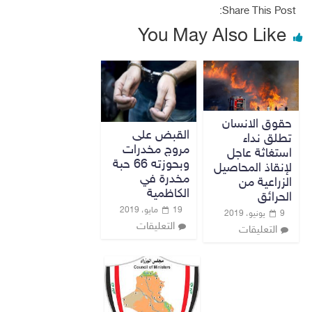
Share This Post:
You May Also Like
حقوق الانسان
القبض على
تطلق نداء
مروج مخدرات
استغاثة عاجل
وبحوزته 66 حبة
لإنقاذ المحاصيل
مخدرة في
الزراعية من
الكاظمية
الحرائق
19 مايو، 2019
9 يونيو، 2019
التعليقات
التعليقات