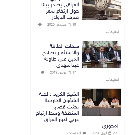
العراقي يصدر بيانا
حول ارتفاع سعر
صرف الدولار
19 ديسمبر، 2020
التعليقات
ملفات الطاقة
والاستثمار بصلاح
الدين على طاولة
عبدالمهدي
17 يونيو، 2019
التعليقات
الشيخ الكريم : لجنة
الشؤون الخارجية
بحثت قضايا
المنطقة وسط ارتياح
عربي لدور العراق
المحوري
التعليقات
29 أبريل، 2023