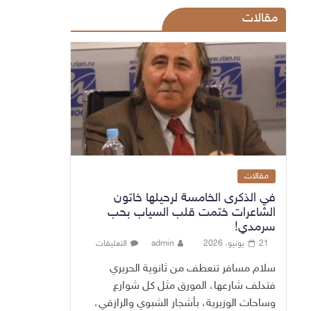
مقالات
مقالات
في الذكرى الخامسة لرحيلها خاتون
الشاعرات ختمت قلب السياب بحب
سرمدي!
21 يونيو، 2026
admin
التعليقات
سلام مسافر تنعطف من ثانوية الحريري
فتدلف شارعها، المورق مثل كل شوارع
وساحات الوزيرية، بأشجار الشبوي والرازقي،