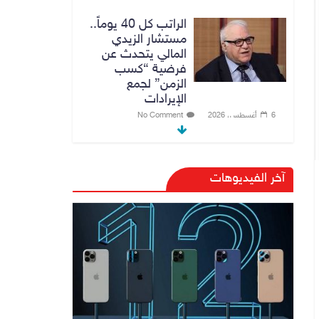
الراتب كل 40 يوماً..
مستشار الزيدي
المالي يتحدث عن
فرضية “كسب
الزمن” لجمع
الإيرادات
6 أغسطس، 2026
No Comment
توجيه من الزيدي
بشأن الوزارات
آخر الفيديوهات
الشاغرة لحين تسمية
الوزراء
6 أغسطس، 2026
No Comment
هيئة الإعلام
والاتصالات تعتمد
شركة Apple منصة
رقمية موثوقة لدعم