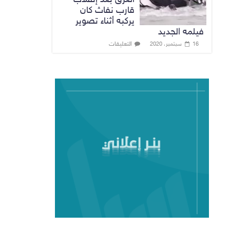
قارب نفاث كان
يركبه أثناء تصوير
فيلمه الجديد
التعليقات
16 سبتمبر، 2020