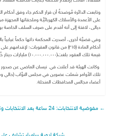
القضاء، أفادت بإصدار محكمة جنايات مكافحة الفساد المرك
على الأعمدة والأسلاك الكهربائيَّـة وملحقاتها المجهزة
ديالى، لافتة إلى أنه أقدم على صرف السلف الخاصة بها خ
أحكام المادة (٣١٥) من قانون العقوبات؛ لإقد
قيمة تلك العقود بلغت(١٠.٠٠٠.٠٠٠.٠٠٠) مليارات دينار خُصِّصَتْ من وزارة الهجرة والمهجرين؛ لإغاثة وإيواء النازحين.
أعضاء مجالس المحافظات المنحلة.
←
مفوضية الانتخابات: 24 ساعة بعد الانتخابات وتعلن النتائج
شركة ادوية سامراء تشارف على 