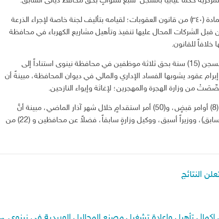
زيَّة حكماً غيابياً بالسجن سبع سنواتٍ بحقِّ محافظ ديالى السابق.
وتابعت الدائرة مُوضحةً أن قرار الحكم جاء وفق أحكام المادة (٣٤٠) من قانون العقوبات؛ لقيامه بتأليف لجنة خاصة لإجراء الذرعة
 من قبل الشركات المحال عليها تنفيذ وتأهيل مشاريع الكهرباء في محافظة
لافاً للقانون.
وفي قضيَّة أخرى، أصدرت المحكمة ذاتها حكماً غيابياً بالسجن (15) سنة بحق ثلاثة موظفين في محافظة نينوى استناداً إلى
امهم على إبرام عقود يشوبها الفساد الإداري والمالي في ديوان المحافظة، مبينةً أن
وكانت الهيئة قد أعلنت في نيسان الماضي عن صدور (8) أوامر قبضٍ، و(50) أمر استقدامٍ خلال شهر آذار الماضي، مبينة أنَّ
تلك الأوامر شملت عضوين في مجلس النوَّاب (حالي وسابق)، ووزيراً أسبق، ووكيل وزارةٍ سابقاً، فضلاً عن محافظين و (22) من
اكمال تأهيل واعادة تشغيل مصنع المحاليل الوريدية في نينوى
→