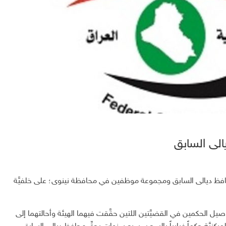
لى السابق
محافظ ديالى السابق ومجموعة موظفين في محافظة نينوى؛ على خلفيَّة
ل الحكمين في القضيَّتين اللتين حقَّقت فيهما الهيئة وأحالتهما إلى