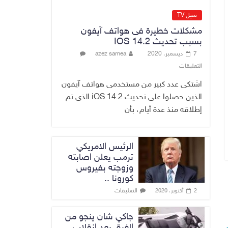
الاقتصاد الرقمي
6 أغسطس، 2026
سيل TV
No Comment
مشكلات خطيرة فى هواتف آيفون
بسبب تحديث IOS 14.2
رئيس هيئة النزاهة:
7 ديسمبر، 2020
azez samea
لا مظلة تحمي
التعليقات
الفاسدين والمال
العام أمانة
اشتكى عدد كبير من مستخدمى هواتف آيفون
6 أغسطس، 2026
الذين حصلوا على تحديث iOS 14.2 الذى تم
No Comment
إطلاقه منذ عدة أيام، بأن
الرئيس الامريكي
ترمب يعلن اصابته
وزوجته بفيروس
كورونا ..
التعليقات
2 أكتوبر، 2020
جاكي شان ينجو من
الغرق بعد إنقلاب