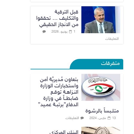
قبل الترقية
والتكليف … تحققوا
من الانجاز الحقيقي
1 يونيو، 2026
التعليقات
متفرقات
بتعاون مُديريَّة أمن
واستخبارات الوزارة
النـزاهـة توقـع
ضابطــاً في وزارة
الدفاع”برتبـة عمـيد”
متلـبساً بالرشـوة
التعليقات
13 مارس، 2024
البنك المركزي