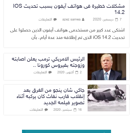
مشكلات خطيرة فى هواتف آيفون بسبب تحديث IOS
14.2
7 ديسمبر، 2020
azez samea
التعليقات
اشتكى عدد كبير من مستخدمى هواتف آيفون الذين حصلوا على
تحديث iOS 14.2 الذى تم إطلاقه منذ عدة أيام، بأن
الرئيس الامريكي ترمب يعلن اصابته
وزوجته بفيروس كورونا ..
التعليقات
2 أكتوبر، 2020
جاكي شان ينجو من الغرق بعد
إنقلاب قارب نفاث كان يركبه أثناء
تصوير فيلمه الجديد
التعليقات
16 سبتمبر، 2020