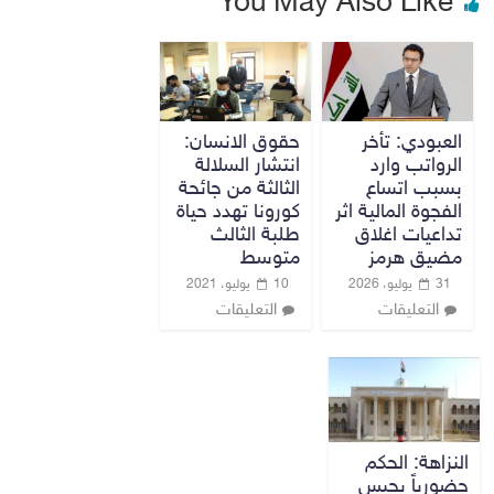
You May Also Like
العبودي: تأخر
حقوق الانسان:
الرواتب وارد
انتشار السلالة
بسبب اتساع
الثالثة من جائحة
الفجوة المالية اثر
كورونا تهدد حياة
تداعيات اغلاق
طلبة الثالث
مضيق هرمز
متوسط
31 يوليو، 2026
10 يوليو، 2021
التعليقات
التعليقات
النزاهة: الحكم
حضورياً بحبس