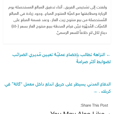
ولفتت إلى تشخيص الفريق، أثناء تدقيق المبالغ المستحصلة يوم
الزيارة ومطابقتها مع كميَّة المنتوج المباع، وجود زيادة في المبالغ
المُستحصلة من بيع منتوج زيت الغاز، وعند قسمة المبلغ على
الكميَّات المُجهَّزة تبيَّن قيام المحطة ببيع منتوج الغاز بسعر (٤٥٠)
دينارٍ لكل لترٍ خلافاً للسعر الرسميِّ.
←
النزاهة تطالب بإخضاع عمليَّـة تعيـين مُديـري الضرائب
لضوابط أكثر صرامةً
الدفاع المدني يسيطر على حريق اندلع داخل معمل “گالة” في
كربلاء .
→
Share This Post: