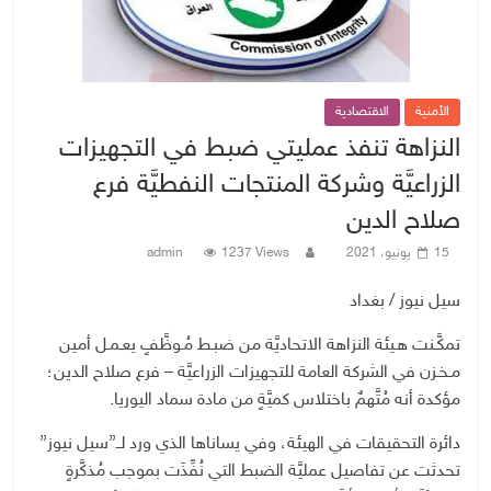
الأمنية
الاقتصادية
النزاهة تنفذ عمليتي ضبط في التجهيزات
الزراعيَّة وشركة المنتجات النفطيَّة فرع
صلاح الدين
15 يونيو، 2021
1237 Views
admin
سيل نيوز / بغداد
تمكَّـنت هـيئة النزاهة الاتحاديَّة من ضبـط مُـوظَّفٍ يعـمـل أمين
مـخـزن في الشركة العامة للتجهيزات الزراعيَّة – فرع صلاح الدين؛
مؤكدة أنه مُتَّهمٌ باختلاس كميَّةٍ من مادة سماد اليوريا.
دائرة التحقيقات في الهيئة، وفي يساناها الذي ورد لــ”سيل نيوز”
تحدثت عن تفاصيل عمليَّة الضبط التي نُفِّذَت بموجب مُذكَّرةٍ