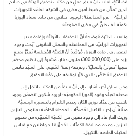
قضائيَّةٍ، أفادت أنَّ فريق عملٍ من مكتب تحقيق الهيئة في صلاح
الدين تمكَّن من ضبط أمين مخزن في الشركة العامَّة للتجهيزات
الزراعيَّة – فرع المحافظة؛ لوجود اختلاسٍ من مادة سماد اليوريا
بكميَّة ألف طنٍّ في مخزن الضلوعيَّة.
وتابعت الدائرة مُوضحةً أنَّ التحقيقات الأوليَّة وإفادة مدير
التجهيزات الزراعيَّة في المحافظة والممثل القانوني أيَّدت وجود
النقص في مادة اليوريا، مُؤكّدةً أنَّ الكميَّة المُختلسة تُقدَّرُ بمبلغٍ
يزيد على (300,000,000) مليون دينار، مُشيرةً إلى تنظيم محضر
ضبطٍ أصوليٍّ بالعمليَّة، وعرضه رفقة المُتَّهم، على السيّد قاضي
التحقيق المُختصِّ؛ الذي قرَّر توقيفه على ذمَّة التحقيق.
وفي سياقٍ آخر، أشارت إلى أنَّ فريقاً من المكتب انتقل إلى
محطة تعبئة وقود (الدور) الحكوميَّة؛ لورود شكوى تتضمَّن وجود
تلاعبٍ في عدَّاد توزيع الگاز، وعدم الالتزام بالتسعيرة الرسميَّة،
مبيِّنةً أن إجراء التكييل لمُضخَّات المحطة الخاصَّة بمنتوجي البنزين
وزيت الغاز قاد إلى وجود نقصٍ في الكميَّة المُجهَّـزة من منتـوج
البنزين، وعـدم مطـابقة الكميَّات المُجـهَّزة للمـواطنين مع قياس
المكيلة الخاصة بالتكييل.