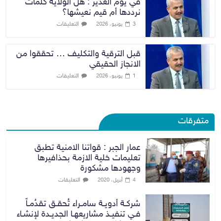
في يوم الغدير : هل الولاية كلمات
نرددها أم قيم نعيشها؟
التعليقات
3 يونيو، 2026
قبل الترقية والتكليف … تحققوا من
الانجاز الحقيقي
التعليقات
1 يونيو، 2026
متفرقات
عمار الجبر : قواتنا الامنية تطبق
تعليمات خلية الازمة بحذافيرها
وجهودها مشكورة
التعليقات
4 أبريل، 2020
شركـة أدويـة سامـراء تُحقـق تقدُمـاً
فـي تنفيـذ مشاريعهـا الجديـدة لإنشـاء