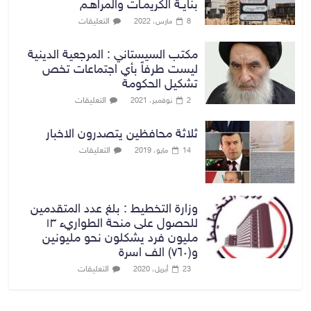
بنايـة الكريمـات والمراهـم
التعليقات
8 مارس، 2022
مكتب السيستاني : المرجعية الدينية
ليست طرفاً بأي اجتماعات تخص
تشكيل الحكومة
التعليقات
2 نوفمبر، 2021
ثلاثة محافظين يتصدرون الاخبار
التعليقات
14 مايو، 2019
وزارة التخطيط : بلغ عدد المتقدمين
للحصول على منحة الطواريء ١٣
مليون فرد يشكلون نحو مليونين
و(٧٦٠) الف اسرة
التعليقات
23 أبريل، 2020