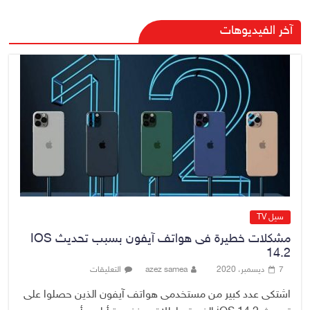
رئيس حكومة إقليم كردستان مسرور
آخر الفيديوهات
بارزاني ينفي ما يشاع عن وجود
عسكري أمريكي في بعض قواعد
الإقليم
8 أغسطس، 2026
No Comment
الدخيل يتابع ميدانياً سير العمل في
المشاريع الاستراتيجية بالموصل
ويشدد على ضرورة إنجازها
8 أغسطس، 2026
No Comment
سيل TV
مشكلات خطيرة فى هواتف آيفون بسبب تحديث IOS
14.2
7 ديسمبر، 2020
azez samea
التعليقات
اشتكى عدد كبير من مستخدمى هواتف آيفون الذين حصلوا على