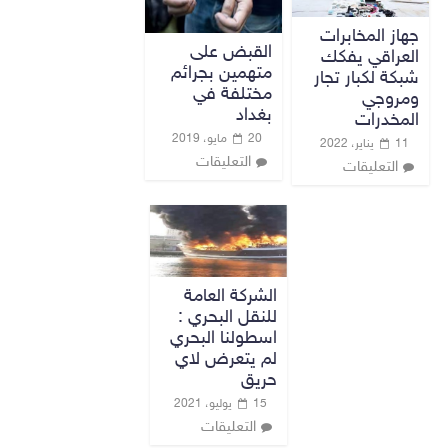
جهاز المخابرات
القبض على
العراقي يفكك
متهمين بجرائم
شبكة لكبار تجار
مختلفة في
ومروجي
بغداد
المخدرات
20 مايو، 2019
11 يناير، 2022
التعليقات
التعليقات
الشركة العامة
للنقل البحري :
اسطولنا البحري
لم يتعرض لاي
حريق
15 يوليو، 2021
التعليقات