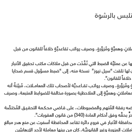
لبس بالرشوة
 وهميَّةٍ ومُزوَّرةٍ، وصرف رواتب تقاعديَّةٍ خلافاً للقانون من قبل
عن عمليَّة الضبط التي نُفِّذَت من قبل ملاكات مكتب تحقيق الأنبار
حسب بيان لها تلقت “سيل نيوز” نسخة منه، إلى “ضبط مسؤول قسم ضحايا
لافاً للقانون”.
ومُزوَّرةٍ، وصرف رواتـب تقــاعـديَّة لأصحاب تلك المعامــلات، مُبيّنةً أنه
خال معاملاتٍ وهميَّةٍ إلى الملاحظية بصورة مخالفة للضوابط المتبعة، وصرف
 رفقة المُتهم والمضبوطات، على قـاضي محـكـمة التحقـيـق المُختصَّة
كام المادة (340) من قانون العقوبات”.
في محافظة الأنبار في فروع دائرة تقاعد المحافظة أسفرت عن منع هدر مبالغ
 المزورة وغير القانونيَّـة، كان من بينها معاملة لأحد الإرهابيّين