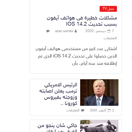
مزورة
7 أغسطس، 2026
No Comment
سيل TV
مشكلات خطيرة فى هواتف آيفون
محكمة أمريكية تلزم
بسبب تحديث IOS 14.2
“ميتا” بدفع 567
7 ديسمبر، 2020
azez samea
مليون دولار
التعليقات
7 أغسطس، 2026
No Comment
اشتكى عدد كبير من مستخدمى هواتف آيفون
الذين حصلوا على تحديث iOS 14.2 الذى تم
إطلاقه منذ عدة أيام، بأن
الرئيس الامريكي
ترمب يعلن اصابته
وزوجته بفيروس
كورونا ..
التعليقات
2 أكتوبر، 2020
جاكي شان ينجو من
الغرق بعد إنقلاب