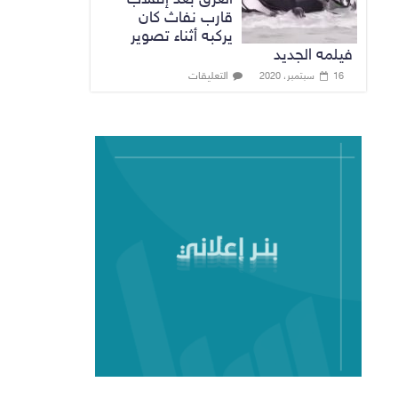
قارب نفاث كان
يركبه أثناء تصوير
فيلمه الجديد
التعليقات
16 سبتمبر، 2020