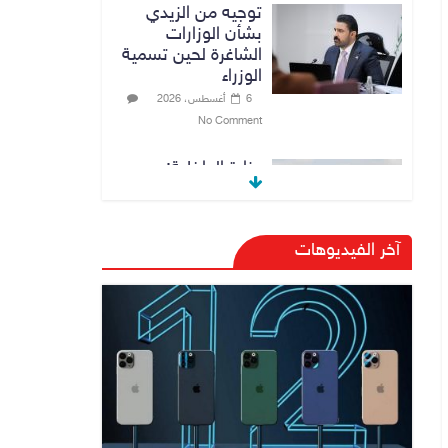
توجيه من الزيدي
بشأن الوزارات
الشاغرة لحين تسمية
الوزراء
6 أغسطس، 2026
No Comment
وزارة الداخلية:
الحدود العراقية
تشهد مستوى عالياً
من الأمن والاستقرار
آخر الفيديوهات
7 أغسطس، 2026
No Comment
القضاء الأعلى:
القبض على عدد من
موظفي بلدية
الناصرية ومعقبين
ضبطت بحوزتهم
مستندات وأختام