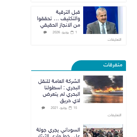
قبل الترقية
والتكليف … تحققوا
من الانجاز الحقيقي
1 يونيو، 2026
التعليقات
متفرقات
الشركة العامة للنقل
البحري : اسطولنا
البحري لم يتعرض
لاي حريق
15 يوليو، 2021
التعليقات
السوداني يجري جولة
على خط وادي الثرثار