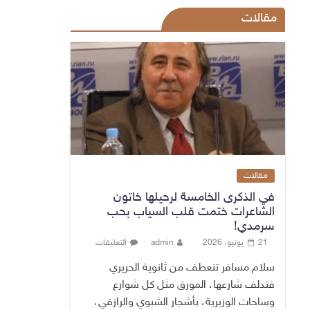
مقالات
مقالات
في الذكرى الخامسة لرحيلها خاتون
الشاعرات ختمت قلب السياب بحب
سرمدي!
21 يونيو، 2026
admin
التعليقات
سلام مسافر تنعطف من ثانوية الحريري
فتدلف شارعها، المورق مثل كل شوارع
وساحات الوزيرية، بأشجار الشبوي والرازقي،