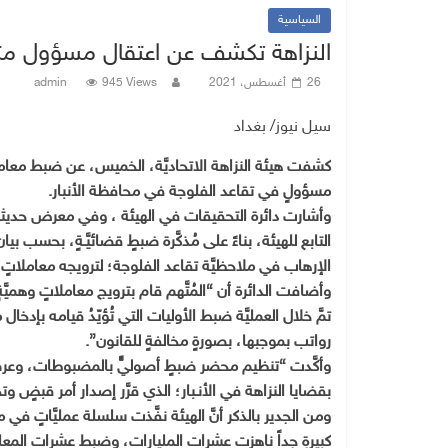
السياسية
النزاهة تكشف عن اعتقال مسؤول مت
26 أغسطس، 2021
945 Views
admin
سيل نيوز/ بغداد
كشفت هيئة النزاهة الاتحاديَّة، الخميس، عن ضبط معاملاتٍ
مسؤولٍ في تقاعد الفلوجة في محافظة الأنبار.
وأشارت دائرة التحقيقات في الهيئة ، وفي معرض حديثها 
التابع للهيئة، بناءً على مُذكَّرة ضبطٍ قضائيَّـةٍ، ب
الإرهاب في ملاحظيَّة تقاعد الفلوجة؛ لترويجه معاملاتٍ خ
وأضافت الدائرة أن “المُتَّهم قام بترويج معاملاتٍ وهميَّةٍ 
تمَّ خلال العمليَّة ضبط الأوليات التي تُؤيّدُ قيامه بإد
رواتب بموجبها، بصورةٍ مخالفةٍ للقانون”.
وأكَّدت “تنظيم محضر ضبطٍ أصوليٍّ بالمضبوطات، وعرضه
بقضايا النزاهة في الأنـبار؛ الذي قرَّر إصدار أمر قبضٍ وتحرٍّ بحقِّه وفق أح
ومن الجدير بالذكر أنَّ الهيئة نفَّذت سلسلة عمليَّاتٍ 
كبيرةٍ جداً ناهزت عشرات المليارات، وضبط عشرات المعاملات