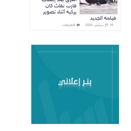
قارب نفاث كان
يركبه أثناء تصوير
فيلمه الجديد
التعليقات
16 سبتمبر، 2020