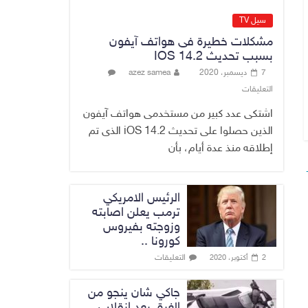
القضاء الأعلى:
القبض على عدد من
سيل TV
موظفي بلدية
مشكلات خطيرة فى هواتف آيفون
الناصرية ومعقبين
بسبب تحديث IOS 14.2
ضبطت بحوزتهم
7 ديسمبر، 2020
azez samea
مستندات وأختام
التعليقات
مزورة
7 أغسطس، 2026
No Comment
اشتكى عدد كبير من مستخدمى هواتف آيفون
الذين حصلوا على تحديث iOS 14.2 الذى تم
إطلاقه منذ عدة أيام، بأن
الرئيس الامريكي
ترمب يعلن اصابته
وزوجته بفيروس
كورونا ..
التعليقات
2 أكتوبر، 2020
جاكي شان ينجو من
الغرق بعد إنقلاب