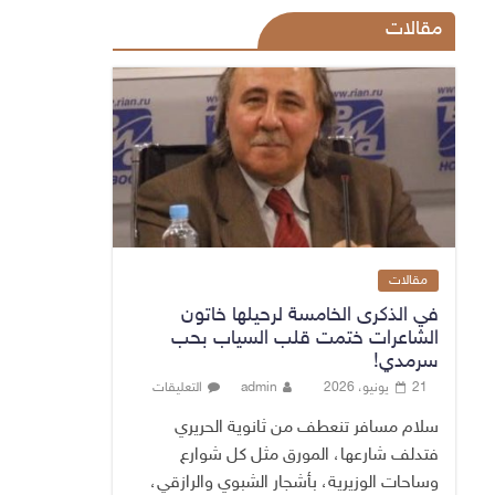
مقالات
مقالات
في الذكرى الخامسة لرحيلها خاتون
الشاعرات ختمت قلب السياب بحب
سرمدي!
21 يونيو، 2026
admin
التعليقات
سلام مسافر تنعطف من ثانوية الحريري
فتدلف شارعها، المورق مثل كل شوارع
وساحات الوزيرية، بأشجار الشبوي والرازقي،