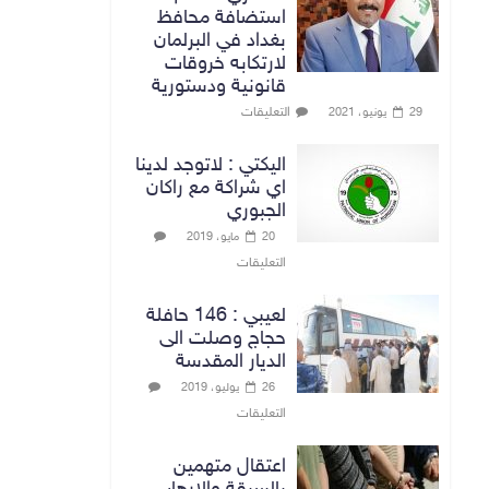
استضافة محافظ
بغداد في البرلمان
لارتكابه خروقات
قانونية ودستورية
التعليقات
29 يونيو، 2021
اليكتي : لاتوجد لدينا
اي شراكة مع راكان
الجبوري
20 مايو، 2019
التعليقات
لعيبي : 146 حافلة
حجاج وصلت الى
الديار المقدسة
26 يوليو، 2019
التعليقات
اعتقال متهمين