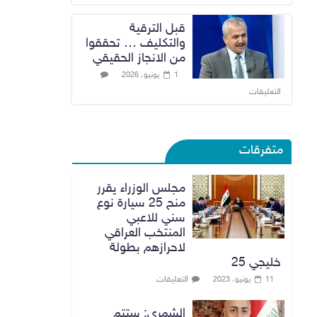
قبل الترقية
والتكليف … تحققوا
من الانجاز الحقيقي
1 يونيو، 2026
التعليقات
متفرقات
مجلس الوزراء يقرر
منح 25 سيارة نوع
سني للاعبي
المنتخب العراقي
لاحرازهم بطولة
خليجي 25
التعليقات
11 يونيو، 2023
الشمري: ستتم